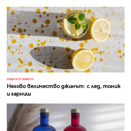
НЕЩАТА ОТ ЖИВОТА
Негово величество джинът: с лед, тоник
и гарниш