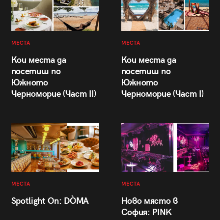
МЕСТА
МЕСТА
Кои места да
Кои места да
посетиш по
посетиш по
Южното
Южното
Черноморие (Част II)
Черноморие (Част I)
МЕСТА
МЕСТА
Spotlight On: DÒMA
Ново място в
София: PINK