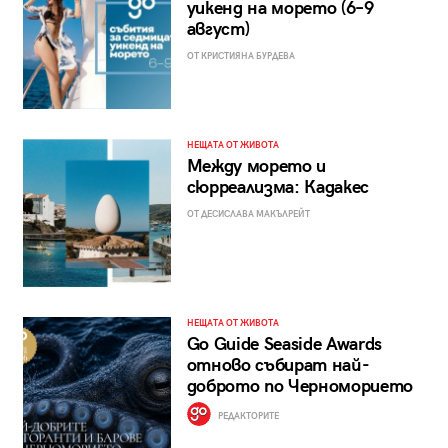
уикенд на морето (6–9
август)
ОТ КРИСТИЯНА БУРДЕВА
НЕЩАТА ОТ ЖИВОТА
Между морето и
сюрреализма: Кадакес
ОТ ДЕСИСЛАВА МАКЪЛРЕЙТ
НЕЩАТА ОТ ЖИВОТА
Go Guide Seaside Awards
отново събират най-
доброто по Черноморието
РЕДАКТОРИТЕ