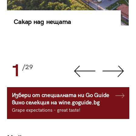
Сакар над нещата
1
/29
Избери от специалната ни Go Guide
вино селекция на wine.goguide.bg
Grape expectations - great taste!