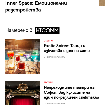
Inner Space: Емоционални
разстройства
Намерено в
СЪБИТИЯ
Exotic Soirée: Танци и
изкуство с дъх на лято
ОТ ИВАН ПЪРВАНОВ
FEATURE
Непреходните театри на
София: Зад кулисите на
един по-различен спектакъл
ОТ ИВАН ПЪРВАНОВ