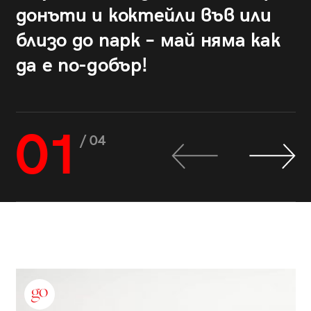
донъти и коктейли във или
близо до парк – май няма как
да е по-добър!
01
/ 04