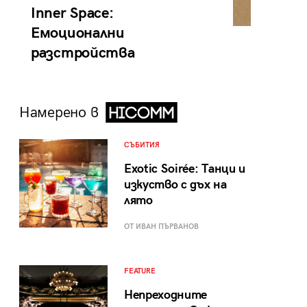
Inner Space:
Емоционални
разстройства
Намерено в
СЪБИТИЯ
Exotic Soirée: Танци и
изкуство с дъх на
лято
ОТ ИВАН ПЪРВАНОВ
FEATURE
Непреходните