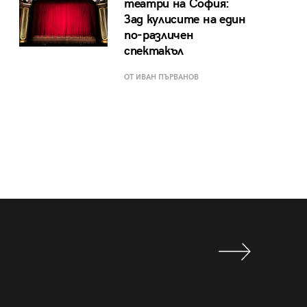
театри на София:
Зад кулисите на един
по-различен
спектакъл
ОТ ИВАН ПЪРВАНОВ