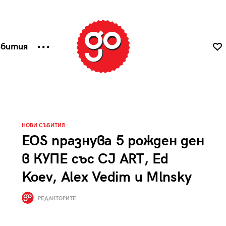
ъбития
НОВИ СЪБИТИЯ
EOS празнува 5 рожден ден
в КУПЕ със CJ ART, Ed
Koev, Alex Vedim и Mlnsky
РЕДАКТОРИТЕ