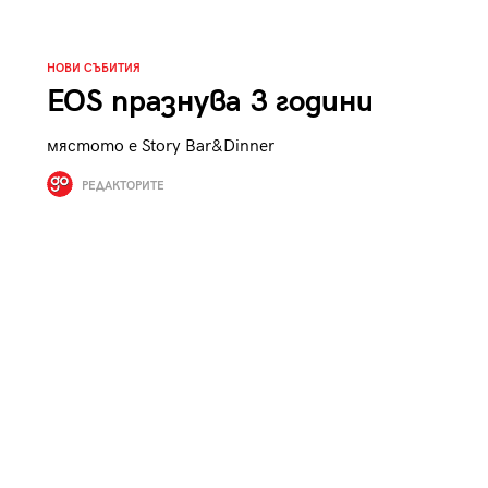
к
Tender is the Wine – Какво
чаша
се пие на Лазурния бряг
НОВИ СЪБИТИЯ
EOS празнува 3 години
мястото е Story Bar&Dinner
РЕДАКТОРИТЕ
29
/29