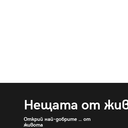
Нещата от жи
Открий най-добрите … от
живота