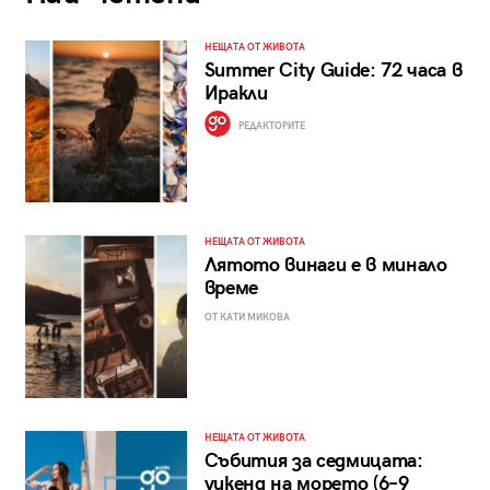
НЕЩАТА ОТ ЖИВОТА
Summer City Guide: 72 часа в
Иракли
РЕДАКТОРИТЕ
НЕЩАТА ОТ ЖИВОТА
Лятото винаги е в минало
време
ОТ КАТИ МИКОВА
НЕЩАТА ОТ ЖИВОТА
Събития за седмицата:
уикенд на морето (6–9