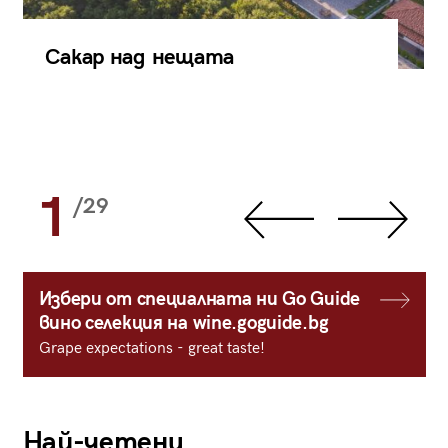
Сакар над нещата
1
/29
Избери от специалната ни Go Guide
вино селекция на wine.goguide.bg
Grape expectations - great taste!
Най-четени