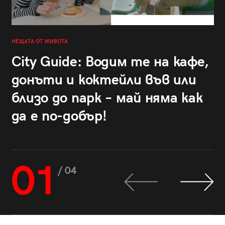
НЕЩАТА ОТ ЖИВОТА
City Guide: Водим те на кафе,
донъти и коктейли във или
близо до парк – май няма как
да е по-добър!
01
/ 04