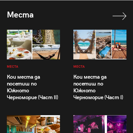
Места
МЕСТА
МЕСТА
Кои места да
Кои места да
посетиш по
посетиш по
Южното
Южното
Черноморие (Част II)
Черноморие (Част I)