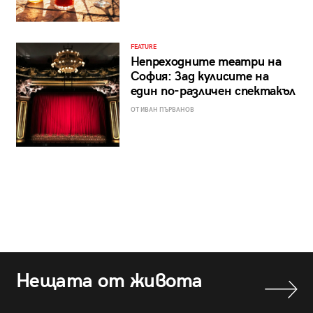
FEATURE
Непреходните театри на
София: Зад кулисите на
един по-различен спектакъл
ОТ ИВАН ПЪРВАНОВ
Нещата от живота