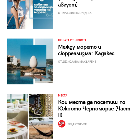
август)
ОТ КРИСТИЯНА БУРДЕВА
НЕЩАТА ОТ ЖИВОТА
Между морето и
сюрреализма: Кадакес
ОТ ДЕСИСЛАВА МАКЪЛРЕЙТ
МЕСТА
Кои места да посетиш по
Южното Черноморие (Част
II)
РЕДАКТОРИТЕ