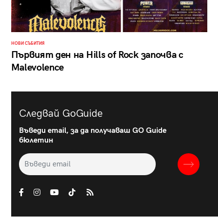
НОВИ СЪБИТИЯ
Първият ден на Hills of Rock започва с
Malevolence
Следвай GoGuide
Въведи email, за да получаваш GO Guide
бюлетин