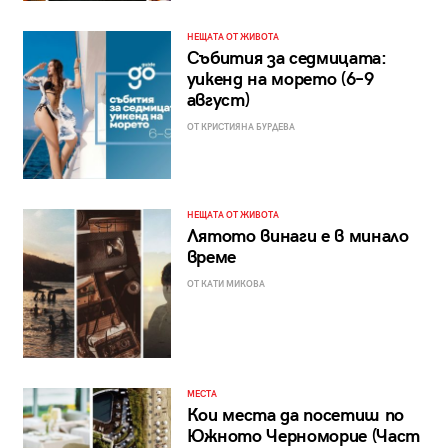
НЕЩАТА ОТ ЖИВОТА
Събития за седмицата:
уикенд на морето (6–9
август)
ОТ КРИСТИЯНА БУРДЕВА
НЕЩАТА ОТ ЖИВОТА
Лятото винаги е в минало
време
ОТ КАТИ МИКОВА
МЕСТА
Кои места да посетиш по
Южното Черноморие (Част