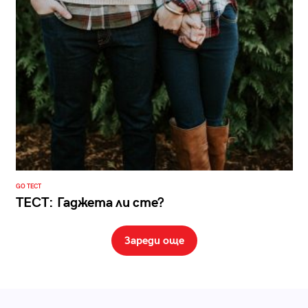
GO ТЕСТ
ТЕСТ: Гаджета ли сте?
Зареди още