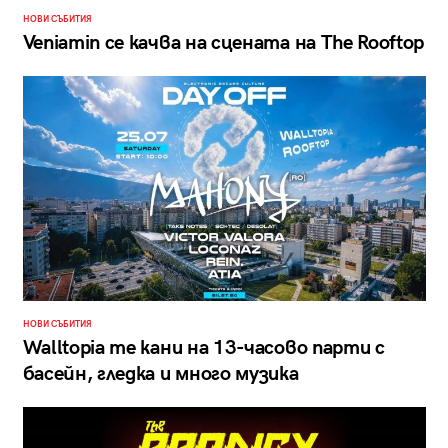
НОВИ СЪБИТИЯ
Veniamin се качва на сцената на The Rooftop
НОВИ СЪБИТИЯ
Walltopia те кани на 13-часово парти с
басейн, гледка и много музика