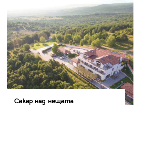
Сакар над нещата