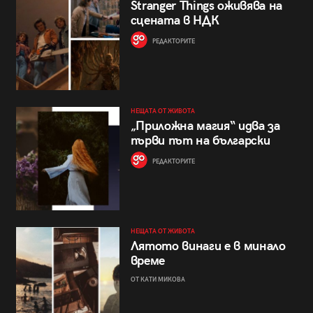
Stranger Things оживява на
сцената в НДК
РЕДАКТОРИТЕ
НЕЩАТА ОТ ЖИВОТА
„Приложна магия“ идва за
първи път на български
РЕДАКТОРИТЕ
НЕЩАТА ОТ ЖИВОТА
Лятото винаги е в минало
време
ОТ КАТИ МИКОВА