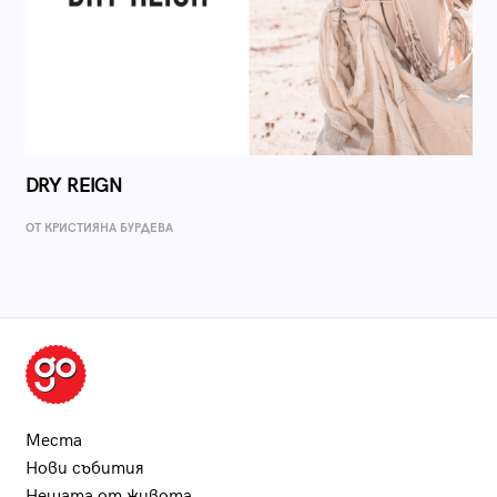
DRY REIGN
ОТ КРИСТИЯНА БУРДЕВА
Места
Нови събития
Нещата от живота