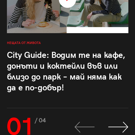
НЕЩАТА ОТ ЖИВОТА
City Guide: Водим те на кафе,
донъти и коктейли във или
близо до парк – май няма как
да е по-добър!
01
/ 04