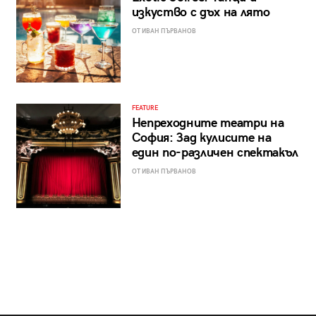
изкуство с дъх на лято
ОТ ИВАН ПЪРВАНОВ
FEATURE
Непреходните театри на
София: Зад кулисите на
един по-различен спектакъл
ОТ ИВАН ПЪРВАНОВ