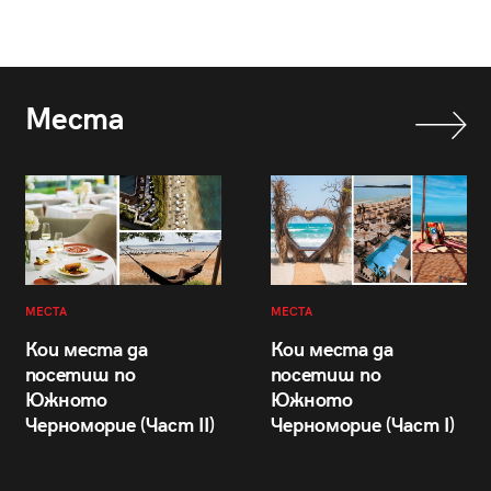
Места
МЕСТА
МЕСТА
Кои места да
Кои места да
посетиш по
посетиш по
Южното
Южното
Черноморие (Част II)
Черноморие (Част I)