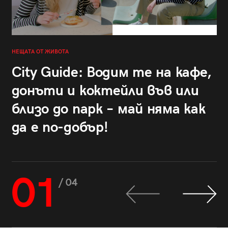
НЕЩАТА ОТ ЖИВОТА
City Guide: Водим те на кафе,
донъти и коктейли във или
близо до парк – май няма как
да е по-добър!
01
/ 04