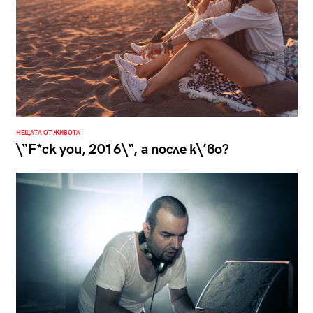
НЕЩАТА ОТ ЖИВОТА
\“F*ck you, 2016\“, а после к\’во?