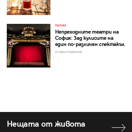
FEATURE
Непреходните театри на
София: Зад кулисите на
един по-различен спектакъл
ОТ ИВАН ПЪРВАНОВ
Нещата от живота