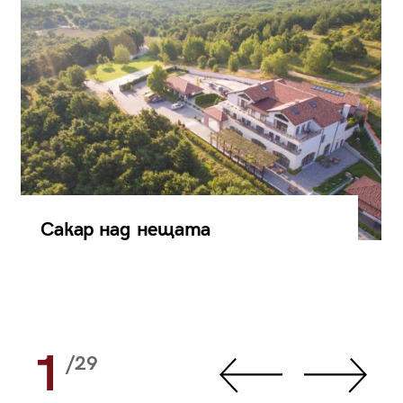
Сакар над нещата
1
/29