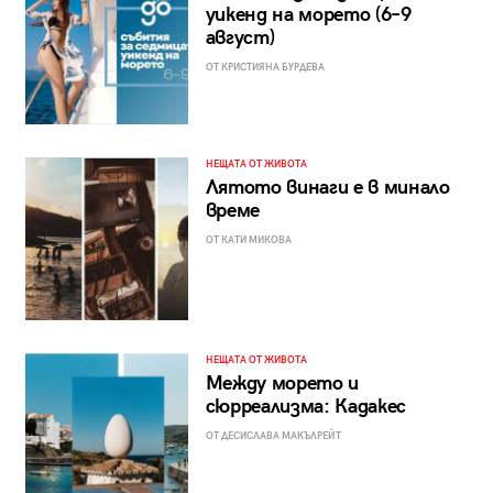
уикенд на морето (6–9
август)
ОТ КРИСТИЯНА БУРДЕВА
НЕЩАТА ОТ ЖИВОТА
Лятото винаги е в минало
време
ОТ КАТИ МИКОВА
НЕЩАТА ОТ ЖИВОТА
Между морето и
сюрреализма: Кадакес
ОТ ДЕСИСЛАВА МАКЪЛРЕЙТ