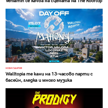
Veniamin се качва на сцената на The Rooftop
НОВИ СЪБИТИЯ
Walltopia те кани на 13-часово парти с
басейн, гледка и много музика