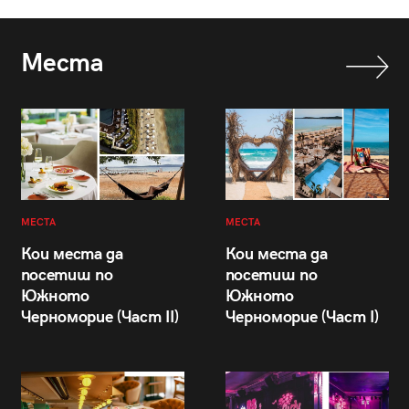
Места
МЕСТА
МЕСТА
Кои места да
Кои места да
посетиш по
посетиш по
Южното
Южното
Черноморие (Част II)
Черноморие (Част I)