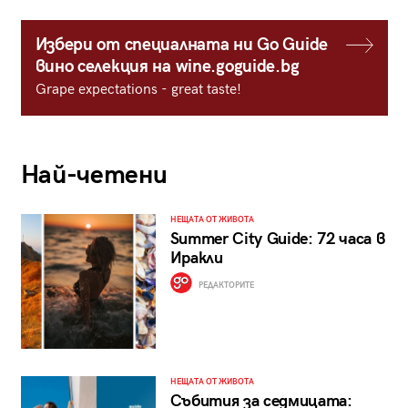
Избери от специалната ни Go Guide
вино селекция на wine.goguide.bg
Grape expectations - great taste!
Най-четени
НЕЩАТА ОТ ЖИВОТА
Summer City Guide: 72 часа в
Иракли
РЕДАКТОРИТЕ
НЕЩАТА ОТ ЖИВОТА
Събития за седмицата: