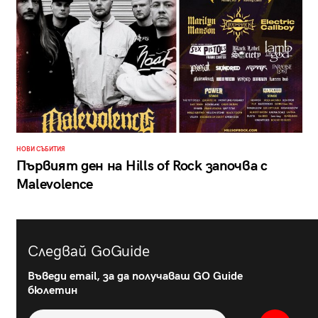
НОВИ СЪБИТИЯ
Първият ден на Hills of Rock започва с
Malevolence
Следвай GoGuide
Въведи email, за да получаваш GO Guide
бюлетин