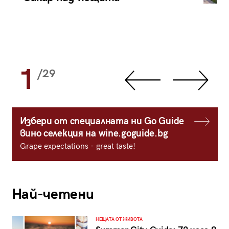
1
/29
Избери от специалната ни Go Guide
вино селекция на wine.goguide.bg
Grape expectations - great taste!
Най-четени
НЕЩАТА ОТ ЖИВОТА