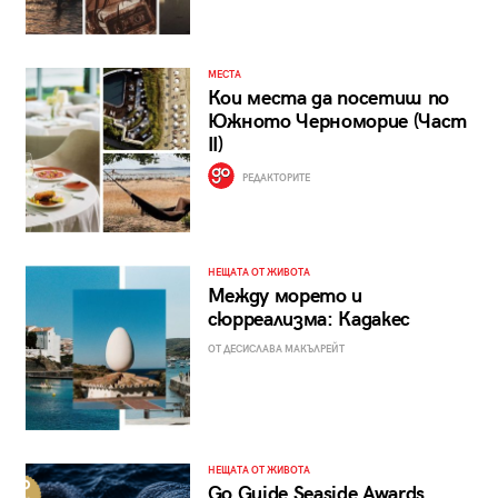
МЕСТА
Кои места да посетиш по
Южното Черноморие (Част
II)
РЕДАКТОРИТЕ
НЕЩАТА ОТ ЖИВОТА
Между морето и
сюрреализма: Кадакес
ОТ ДЕСИСЛАВА МАКЪЛРЕЙТ
НЕЩАТА ОТ ЖИВОТА
Go Guide Seaside Awards