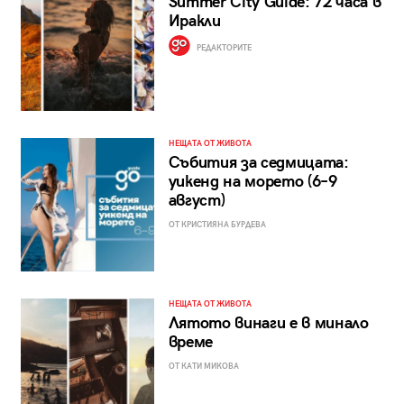
Summer City Guide: 72 часа в
Иракли
РЕДАКТОРИТЕ
НЕЩАТА ОТ ЖИВОТА
Събития за седмицата:
уикенд на морето (6–9
август)
ОТ КРИСТИЯНА БУРДЕВА
НЕЩАТА ОТ ЖИВОТА
Лятото винаги е в минало
време
ОТ КАТИ МИКОВА