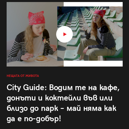
НЕЩАТА ОТ ЖИВОТА
City Guide: Водим те на кафе,
донъти и коктейли във или
близо до парк – май няма как
да е по-добър!