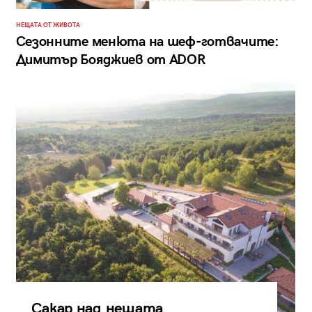
НЕЩАТА ОТ ЖИВОТА
Сезонните менюта на шеф-готвачите:
Димитър Бояджиев от ADOR
Сакар над нещата