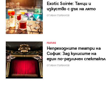
Exotic Soirée: Танци и
изкуство с дъх на лято
ОТ ИВАН ПЪРВАНОВ
FEATURE
Непреходните театри на
София: Зад кулисите на
един по-различен спектакъл
ОТ ИВАН ПЪРВАНОВ