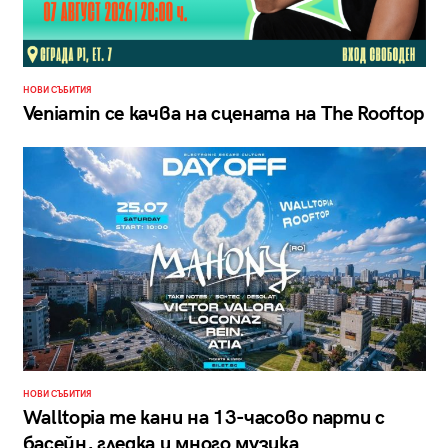
НОВИ СЪБИТИЯ
Veniamin се качва на сцената на The Rooftop
НОВИ СЪБИТИЯ
Walltopia те кани на 13-часово парти с
басейн, гледка и много музика