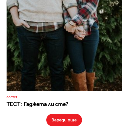
GO ТЕСТ
ТЕСТ: Гаджета ли сте?
Зареди още