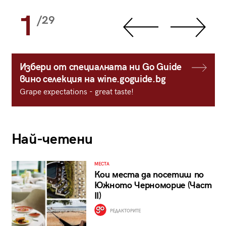
1
/29
Избери от специалната ни Go Guide
вино селекция на wine.goguide.bg
Grape expectations - great taste!
Най-четени
МЕСТА
Кои места да посетиш по
Южното Черноморие (Част
II)
РЕДАКТОРИТЕ