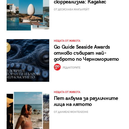
сюрреализма: Кадакес
ОТ ДЕСИСЛАВА МАКЪЛРЕЙТ
НЕЩАТА ОТ ЖИВОТА
Go Guide Seaside Awards
отново събират най-
доброто по Черноморието
РЕДАКТОРИТЕ
НЕЩАТА ОТ ЖИВОТА
Пет албума за различните
лица на лятото
ОТ ДАНИЕЛЕ МОНТЕЛЕОНЕ