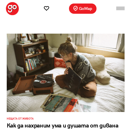
GoMap
НЕЩАТА ОТ ЖИВОТА
Как да нахраним ума и душата от дивана