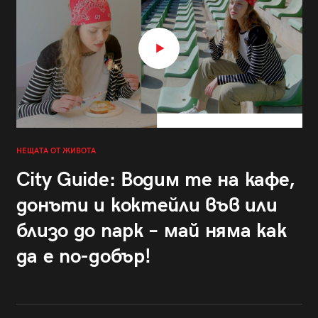
НЕЩАТА ОТ ЖИВОТА
City Guide: Водим те на кафе,
донъти и коктейли във или
близо до парк – май няма как
да е по-добър!