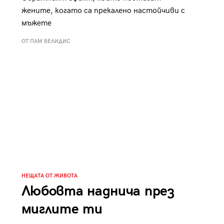
жените, когато са прекалено настойчиви с
мъжете
ОТ ПАМ ВЕЛИДИС
НЕЩАТА ОТ ЖИВОТА
Любовта наднича през
миглите ти