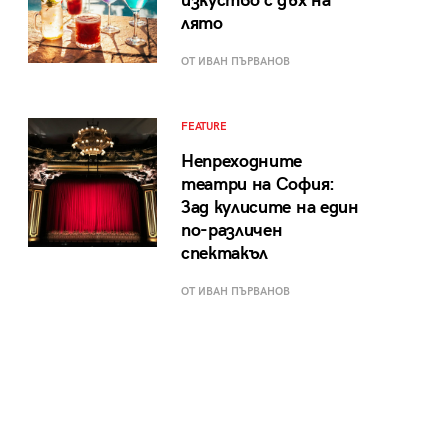
изкуство с дъх на
лято
ОТ ИВАН ПЪРВАНОВ
FEATURE
Непреходните
театри на София:
Зад кулисите на един
по-различен
спектакъл
ОТ ИВАН ПЪРВАНОВ