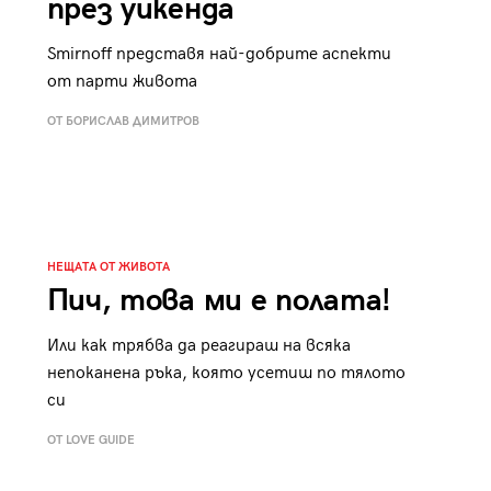
през уикенда
Smirnoff представя най-добрите аспекти
от парти живота
ОТ БОРИСЛАВ ДИМИТРОВ
НЕЩАТА ОТ ЖИВОТА
Пич, това ми е полата!
Или как трябва да реагираш на всяка
непоканена ръка, която усетиш по тялото
си
ОТ LOVE GUIDE