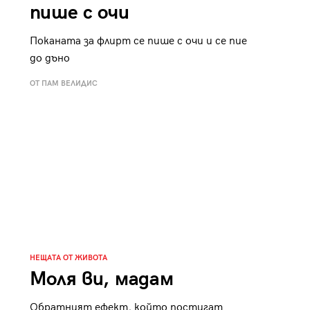
пише с очи
Поканата за флирт се пише с очи и се пие
до дъно
ОТ ПАМ ВЕЛИДИС
НЕЩАТА ОТ ЖИВОТА
Моля ви, мадам
Обратният ефект, който постигат