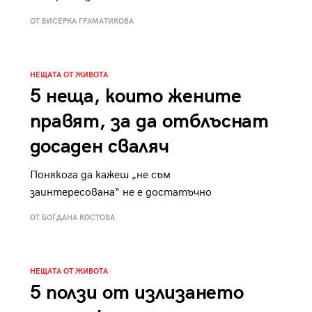
к
Tender is the Wine – Какво
ОТ БИСЕРКА ГРАМАТИКОВА
чаша
се пие на Лазурния бряг
НЕЩАТА ОТ ЖИВОТА
5 неща, които жените
правят, за да отблъснат
29
/29
досаден сваляч
Понякога да кажеш „не съм
заинтересована“ не е достатъчно
ОТ БОГДАНА КОСТОВА
НЕЩАТА ОТ ЖИВОТА
5 ползи от излизането