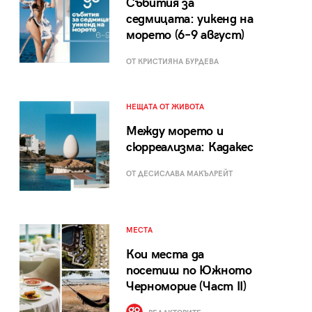
Събития за
седмицата: уикенд на
морето (6–9 август)
ОТ КРИСТИЯНА БУРДЕВА
НЕЩАТА ОТ ЖИВОТА
Между морето и
сюрреализма: Кадакес
ОТ ДЕСИСЛАВА МАКЪЛРЕЙТ
МЕСТА
Кои места да
посетиш по Южното
Черноморие (Част II)