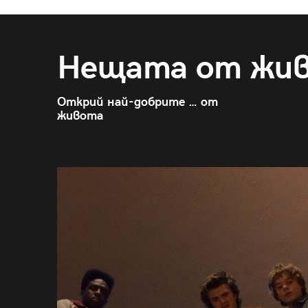
Нещата от жи
Открий най-добрите … от
живота