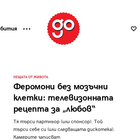
ъбития
НЕЩАТА ОТ ЖИВОТА
Феромони без мозъчни
клетки: телевизонната
рецепта за „любов“
Тя търси партньор (или спонсор). Той
търси себе си (или следващата дискотека).
Камерите записват