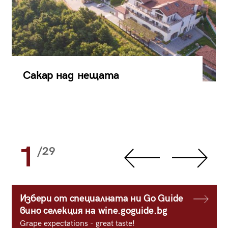
Сакар над нещата
1
/29
Избери от специалната ни Go Guide
вино селекция на wine.goguide.bg
Grape expectations - great taste!