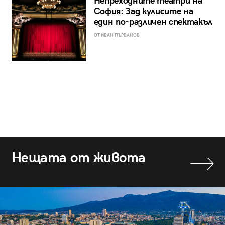
Непреходните театри на
София: Зад кулисите на
един по-различен спектакъл
ОТ ИВАН ПЪРВАНОВ
Нещата от живота