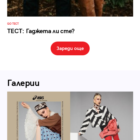
GO ТЕСТ
ТЕСТ: Гаджета ли сте?
Зареди още
Галерии