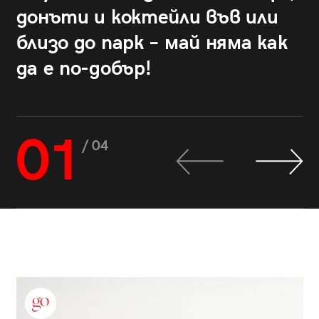
донъти и коктейли във или
близо до парк – май няма как
да е по-добър!
01
/ 04