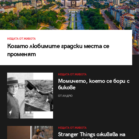
НЕЩАТА ОТ ЖИВОТА
Когато любимите градски места се
променят
НЕЩАТА ОТ ЖИВОТА
Момичето, което се бори с
бикове
ОТ АНДРЮ
НЕЩАТА ОТ ЖИВОТА
Stranger Things оживява на