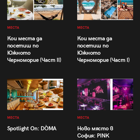
МЕСТА
МЕСТА
Кои места да
Кои места да
посетиш по
посетиш по
Южното
Южното
Черноморие (Част II)
Черноморие (Част I)
МЕСТА
МЕСТА
Spotlight On: DÒMA
Ново място в
София: PINK