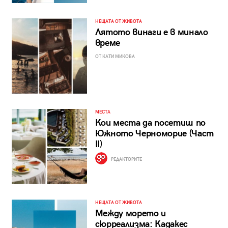
НЕЩАТА ОТ ЖИВОТА
Лятото винаги е в минало
време
ОТ КАТИ МИКОВА
МЕСТА
Кои места да посетиш по
Южното Черноморие (Част
II)
РЕДАКТОРИТЕ
НЕЩАТА ОТ ЖИВОТА
Между морето и
сюрреализма: Кадакес