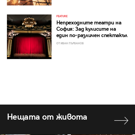
FEATURE
Непреходните театри на
София: Зад кулисите на
един по-различен спектакъл
ОТ ИВАН ПЪРВАНОВ
Нещата от живота