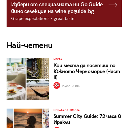
Избери от специалната ни Go Guide
вино селекция на wine.goguide.bg
Grape expectations - great taste!
Най-четени
МЕСТА
Кои места да посетиш по
Южното Черноморие (Част
II)
РЕДАКТОРИТЕ
НЕЩАТА ОТ ЖИВОТА
Summer City Guide: 72 часа в
Иракли