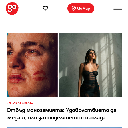
GoMap
НЕЩАТА ОТ ЖИВОТА
Отвъд моногамията: Удоволствието да
гледаш, или за споделянето с наслада