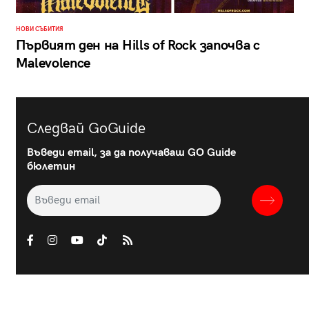
НОВИ СЪБИТИЯ
Първият ден на Hills of Rock започва с
Malevolence
Следвай GoGuide
Въведи email, за да получаваш GO Guide
бюлетин