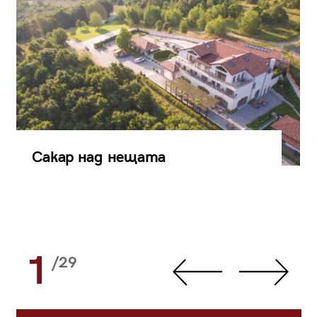
Сакар над нещата
1
/29