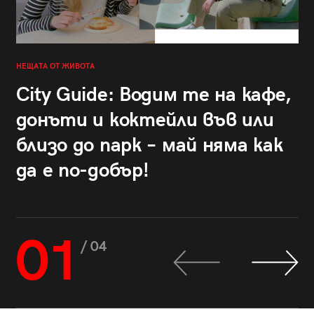
НЕЩАТА ОТ ЖИВОТА
City Guide: Водим те на кафе,
донъти и коктейли във или
близо до парк – май няма как
да е по-добър!
01
/ 04