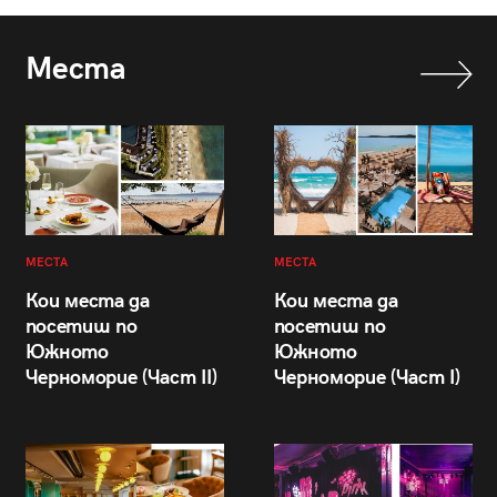
Места
МЕСТА
МЕСТА
Кои места да
Кои места да
посетиш по
посетиш по
Южното
Южното
Черноморие (Част II)
Черноморие (Част I)