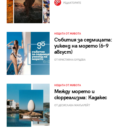
РЕДАКТОРИТЕ
НЕЩАТА ОТ ЖИВОТА
Събития за седмицата:
уикенд на морето (6–9
август)
ОТ КРИСТИЯНА БУРДЕВА
НЕЩАТА ОТ ЖИВОТА
Между морето и
сюрреализма: Кадакес
ОТ ДЕСИСЛАВА МАКЪЛРЕЙТ