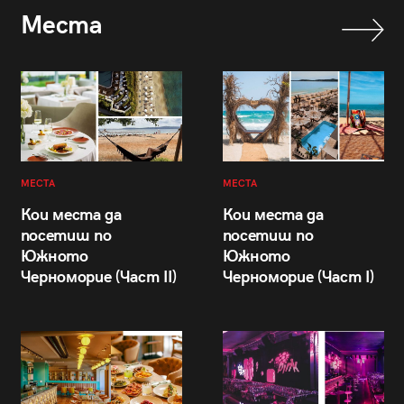
Места
МЕСТА
МЕСТА
Кои места да
Кои места да
посетиш по
посетиш по
Южното
Южното
Черноморие (Част II)
Черноморие (Част I)