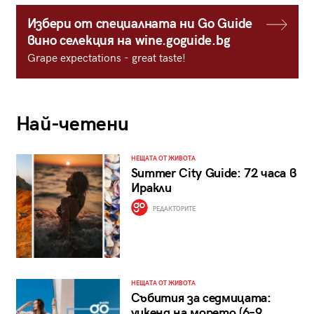
Избери от специалната ни Go Guide
вино селекция на wine.goguide.bg
Grape expectations - great taste!
Най-четени
НЕЩАТА ОТ ЖИВОТА
Summer City Guide: 72 часа в
Иракли
РЕДАКТОРИТЕ
НЕЩАТА ОТ ЖИВОТА
Събития за седмицата:
уикенд на морето (6–9