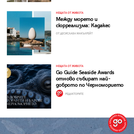
НЕЩАТА ОТ ЖИВОТА
Между морето и
сюрреализма: Кадакес
ОТ ДЕСИСЛАВА МАКЪЛРЕЙТ
НЕЩАТА ОТ ЖИВОТА
Go Guide Seaside Awards
отново събират най-
доброто по Черноморието
РЕДАКТОРИТЕ