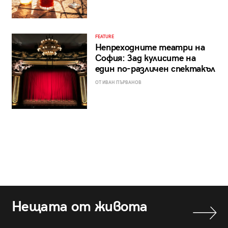
FEATURE
Непреходните театри на
София: Зад кулисите на
един по-различен спектакъл
ОТ ИВАН ПЪРВАНОВ
Нещата от живота