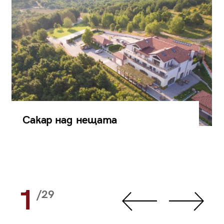
Сакар над нещата
1
/29