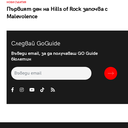
НОВИ СЪБИТИЯ
Първият ден на Hills of Rock започва с
Malevolence
Следвай GoGuide
Въведи email, за да получаваш GO Guide
бюлетин