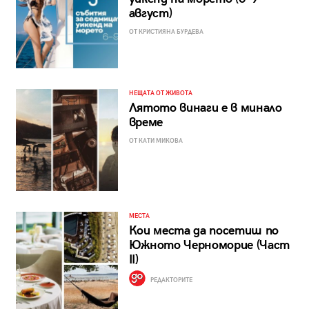
август)
ОТ КРИСТИЯНА БУРДЕВА
НЕЩАТА ОТ ЖИВОТА
Лятото винаги е в минало
време
ОТ КАТИ МИКОВА
МЕСТА
Кои места да посетиш по
Южното Черноморие (Част
II)
РЕДАКТОРИТЕ