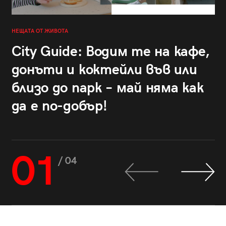
НЕЩАТА ОТ ЖИВОТА
City Guide: Водим те на кафе,
донъти и коктейли във или
близо до парк – май няма как
да е по-добър!
01
/ 04