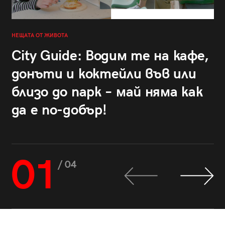
НЕЩАТА ОТ ЖИВОТА
City Guide: Водим те на кафе,
донъти и коктейли във или
близо до парк – май няма как
да е по-добър!
01
/ 04