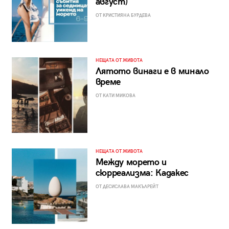
август)
ОТ КРИСТИЯНА БУРДЕВА
НЕЩАТА ОТ ЖИВОТА
Лятото винаги е в минало
време
ОТ КАТИ МИКОВА
НЕЩАТА ОТ ЖИВОТА
Между морето и
сюрреализма: Кадакес
ОТ ДЕСИСЛАВА МАКЪЛРЕЙТ