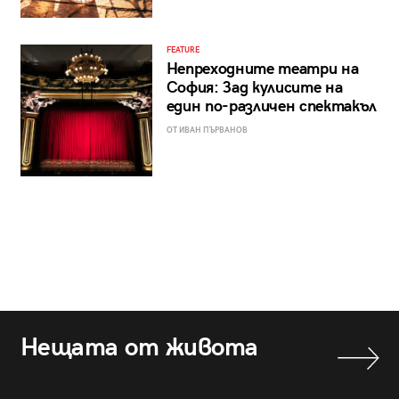
FEATURE
Непреходните театри на
София: Зад кулисите на
един по-различен спектакъл
ОТ ИВАН ПЪРВАНОВ
Нещата от живота