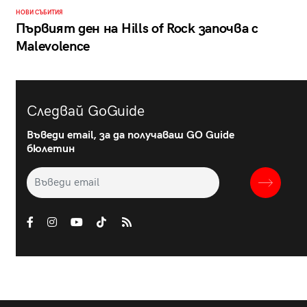
НОВИ СЪБИТИЯ
Първият ден на Hills of Rock започва с
Malevolence
Следвай GoGuide
Въведи email, за да получаваш GO Guide
бюлетин