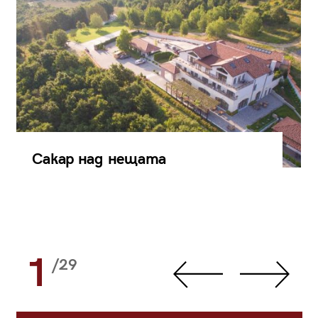
Сакар над нещата
1
/29