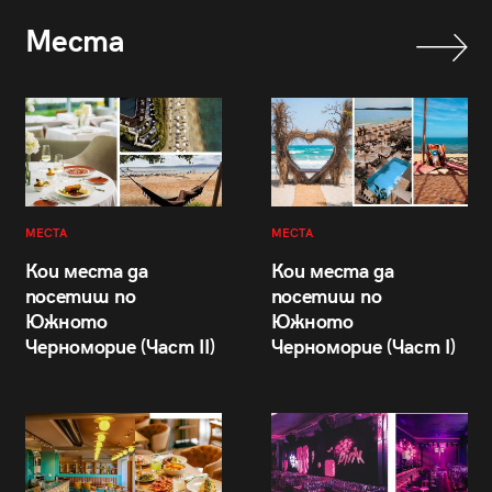
Места
МЕСТА
МЕСТА
Кои места да
Кои места да
посетиш по
посетиш по
Южното
Южното
Черноморие (Част II)
Черноморие (Част I)