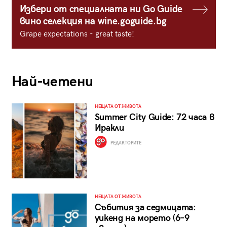
Избери от специалната ни Go Guide
вино селекция на wine.goguide.bg
Grape expectations - great taste!
Най-четени
НЕЩАТА ОТ ЖИВОТА
Summer City Guide: 72 часа в
Иракли
РЕДАКТОРИТЕ
НЕЩАТА ОТ ЖИВОТА
Събития за седмицата:
уикенд на морето (6–9