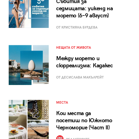
Събития за
седмицата: уикенд на
морето (6–9 август)
ОТ КРИСТИЯНА БУРДЕВА
НЕЩАТА ОТ ЖИВОТА
Между морето и
сюрреализма: Кадакес
ОТ ДЕСИСЛАВА МАКЪЛРЕЙТ
МЕСТА
Кои места да
посетиш по Южното
Черноморие (Част II)