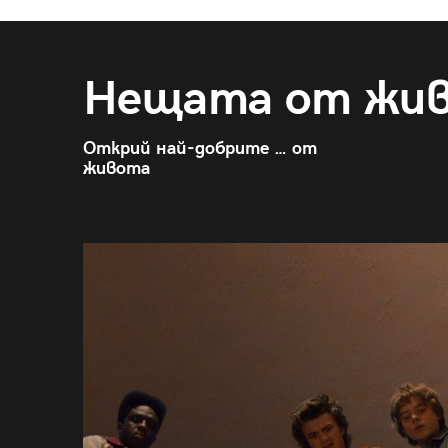
Нещата от жи
Открий най-добрите … от
живота