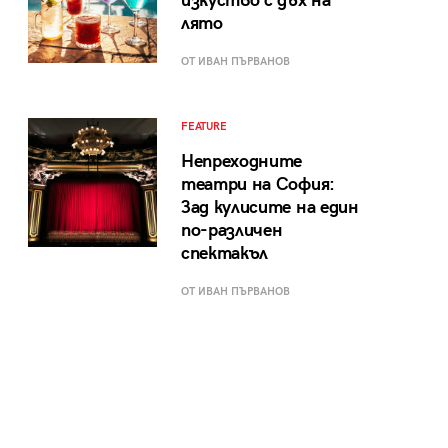
изкуство с дъх на
лято
ОТ ИВАН ПЪРВАНОВ
FEATURE
Непреходните
театри на София:
Зад кулисите на един
по-различен
спектакъл
ОТ ИВАН ПЪРВАНОВ