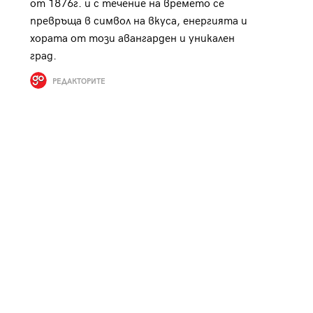
от 1876г. и с течение на времето се
к
Tender is the Wine – Какво
превръща в символ на вкуса, енергията и
чаша
се пие на Лазурния бряг
хората от този авангарден и уникален
град.
РЕДАКТОРИТЕ
29
/29