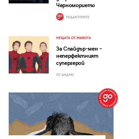
Черноморието
РЕДАКТОРИТЕ
НЕЩАТА ОТ ЖИВОТА
За Спайдър-мен –
неперфектният
супергерой
ОТ АНДРЮ