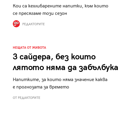
Кои са кехлибарените напитки, към които
се пресягаме този сезон
РЕДАКТОРИТЕ
НЕЩАТА ОТ ЖИВОТА
3 сайдера, без които
лятото няма да забълбука
Напитките, за които няма значение каква
е прогнозата за времето
ОТ РЕДАКТОРИТЕ