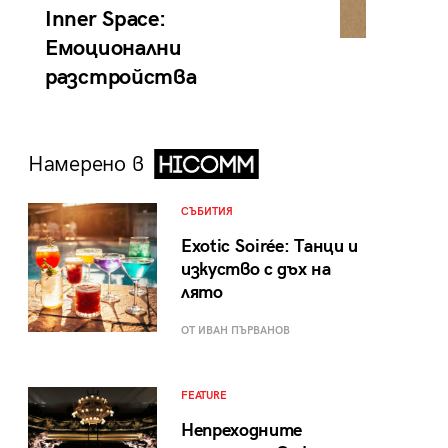
Inner Space:
Емоционални
разстройства
Намерено в
СЪБИТИЯ
Exotic Soirée: Танци и
изкуство с дъх на
лято
ОТ ИВАН ПЪРВАНОВ
FEATURE
Непреходните