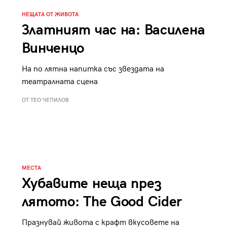
НЕЩАТА ОТ ЖИВОТА
Златният час на: Василена
Винченцо
На по лятна напитка със звездата на
театралната сцена
ОТ ТЕО ЧЕПИЛОВ
МЕСТА
Хубавите неща през
лятото: The Good Cider
Празнувай живота с крафт вкусовете на