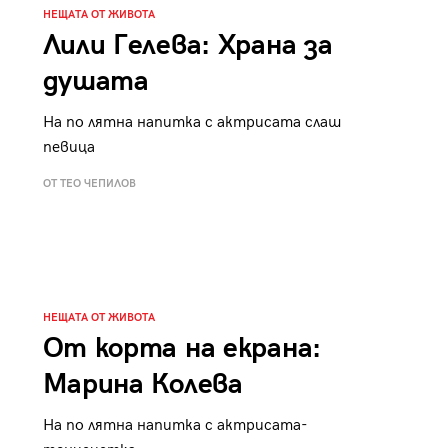
НЕЩАТА ОТ ЖИВОТА
Лили Гелева: Храна за
душата
На по лятна напитка с актрисата слаш
певица
ОТ ТЕО ЧЕПИЛОВ
НЕЩАТА ОТ ЖИВОТА
От корта на екрана:
Марина Колева
На по лятна напитка с актрисата-