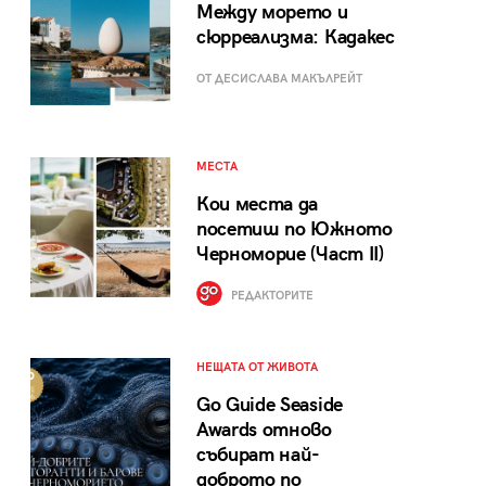
Между морето и
сюрреализма: Кадакес
ОТ ДЕСИСЛАВА МАКЪЛРЕЙТ
МЕСТА
Кои места да
посетиш по Южното
Черноморие (Част II)
РЕДАКТОРИТЕ
НЕЩАТА ОТ ЖИВОТА
Go Guide Seaside
Awards отново
събират най-
доброто по