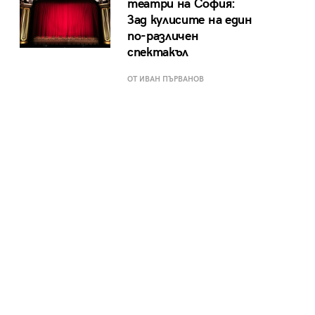
театри на София:
Зад кулисите на един
по-различен
спектакъл
ОТ ИВАН ПЪРВАНОВ