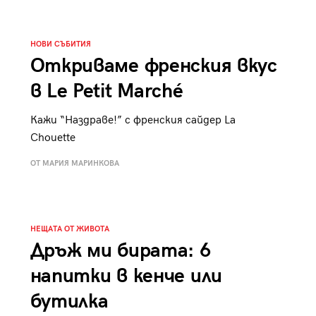
к
Tender is the Wine – Какво
чаша
се пие на Лазурния бряг
НОВИ СЪБИТИЯ
Откриваме френския вкус
в Le Petit Marché
Кажи “Наздраве!” с френския сайдер La
29
Chouette
/29
ОТ МАРИЯ МАРИНКОВА
НЕЩАТА ОТ ЖИВОТА
Дръж ми бирата: 6
напитки в кенче или
бутилка