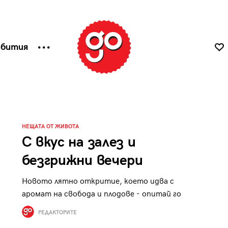
ъбития
НЕЩАТА ОТ ЖИВОТА
С вкус на залез и
безгрижни вечери
Новото лятно откритие, което идва с
аромат на свобода и плодове - опитай го
РЕДАКТОРИТЕ