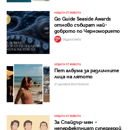
НЕЩАТА ОТ ЖИВОТА
Go Guide Seaside Awards
отново събират най-
доброто по Черноморието
РЕДАКТОРИТЕ
НЕЩАТА ОТ ЖИВОТА
Пет албума за различните
лица на лятото
ОТ ДАНИЕЛЕ МОНТЕЛЕОНЕ
НЕЩАТА ОТ ЖИВОТА
За Спайдър-мен –
неперфектният супергерой