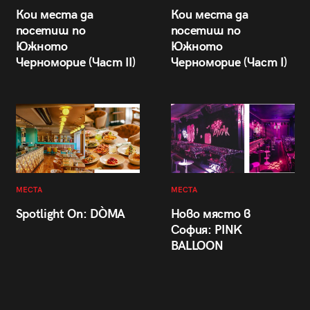
Кои места да
Кои места да
посетиш по
посетиш по
Южното
Южното
Черноморие (Част II)
Черноморие (Част I)
МЕСТА
МЕСТА
Spotlight On: DÒMA
Ново място в
София: PINK
BALLOON