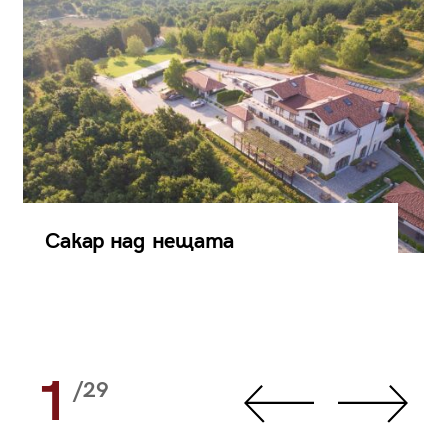
Сакар над нещата
1
/29