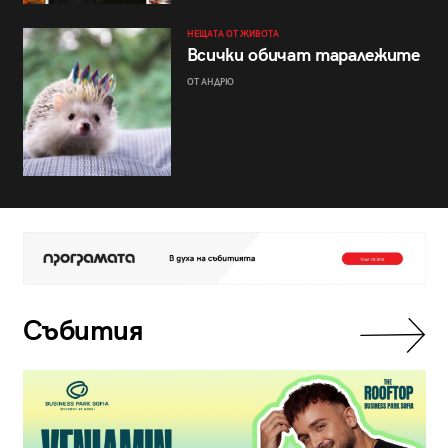
НЕЩАТА ОТ ЖИВОТА
Всички обичат таралежите
ОТ АНДРЮ
Събития