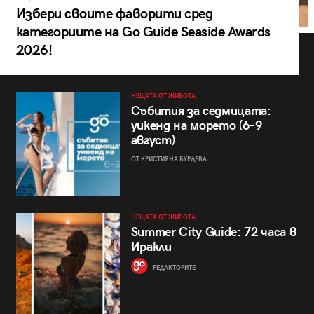
Избери своите фаворити сред
категориите на Go Guide Seaside Awards
2026!
НЕЩАТА ОТ ЖИВОТА
Събития за седмицата:
уикенд на морето (6–9
август)
ОТ КРИСТИЯНА БУРДЕВА
НЕЩАТА ОТ ЖИВОТА
Summer City Guide: 72 часа в
Иракли
РЕДАКТОРИТЕ