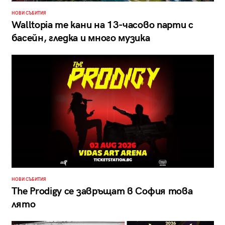
НОВИ СЪБИТИЯ
Walltopia те кани на 13-часово парти с
басейн, гледка и много музика
НОВИ СЪБИТИЯ
The Prodigy се завръщат в София това
лято