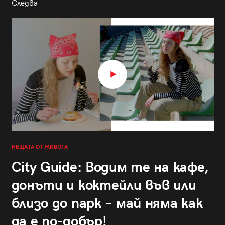
Следва
НЕЩАТА ОТ ЖИВОТА
City Guide: Водим те на кафе,
донъти и коктейли във или
близо до парк – май няма как
да е по-добър!