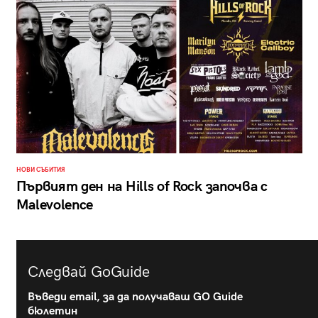
НОВИ СЪБИТИЯ
Първият ден на Hills of Rock започва с
Malevolence
Следвай GoGuide
Въведи email, за да получаваш GO Guide
бюлетин