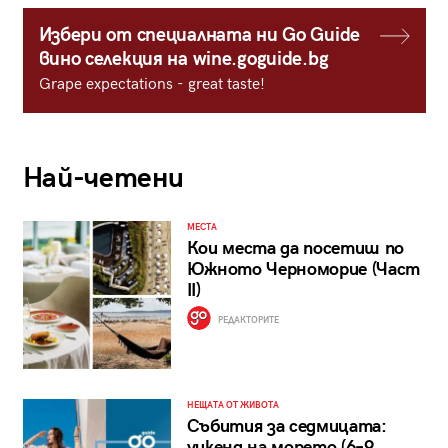
Избери от специалната ни Go Guide
вино селекция на wine.goguide.bg
Grape expectations - great taste!
Най-четени
МЕСТА
Кои места да посетиш по
Южното Черноморие (Част
II)
РЕДАКТОРИТЕ
НЕЩАТА ОТ ЖИВОТА
Събития за седмицата:
уикенд на морето (6–9