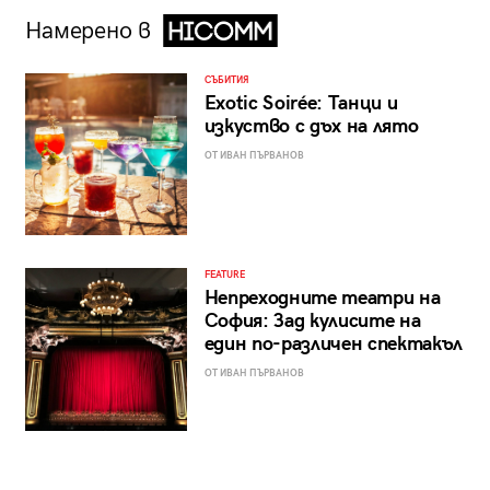
Намерено в
СЪБИТИЯ
Exotic Soirée: Танци и
изкуство с дъх на лято
ОТ ИВАН ПЪРВАНОВ
FEATURE
Непреходните театри на
София: Зад кулисите на
един по-различен спектакъл
ОТ ИВАН ПЪРВАНОВ