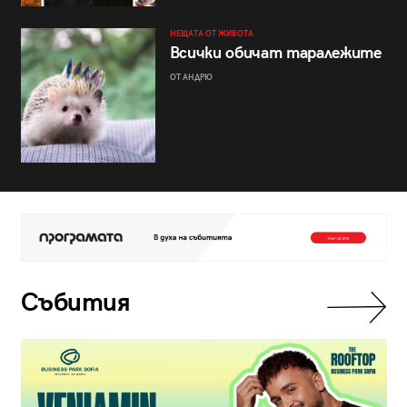
НЕЩАТА ОТ ЖИВОТА
Всички обичат таралежите
ОТ АНДРЮ
Събития