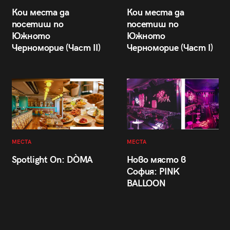
Кои места да
Кои места да
посетиш по
посетиш по
Южното
Южното
Черноморие (Част II)
Черноморие (Част I)
МЕСТА
МЕСТА
Spotlight On: DÒMA
Ново място в
София: PINK
BALLOON