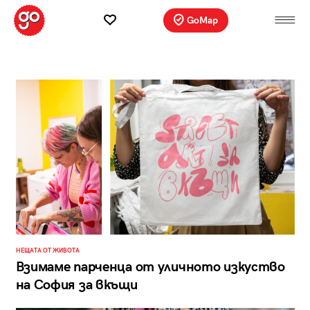
GoMap
НЕЩАТА ОТ ЖИВОТА
Взимаме парченца от уличното изкуство
на София за вкъщи