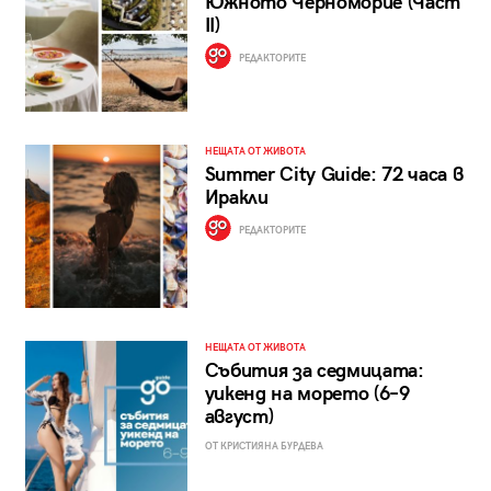
Южното Черноморие (Част
II)
РЕДАКТОРИТЕ
НЕЩАТА ОТ ЖИВОТА
Summer City Guide: 72 часа в
Иракли
РЕДАКТОРИТЕ
НЕЩАТА ОТ ЖИВОТА
Събития за седмицата:
уикенд на морето (6–9
август)
ОТ КРИСТИЯНА БУРДЕВА