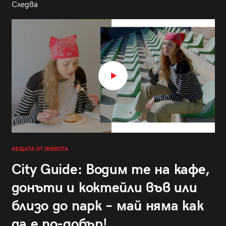
Следва
НЕЩАТА ОТ ЖИВОТА
City Guide: Водим те на кафе,
донъти и коктейли във или
близо до парк – май няма как
да е по-добър!