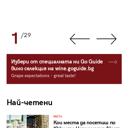
1
/29
Избери от специалната ни Go Guide
вино селекция на wine.goguide.bg
Grape expectations - great taste!
Най-четени
МЕСТА
Кои места да посетиш по