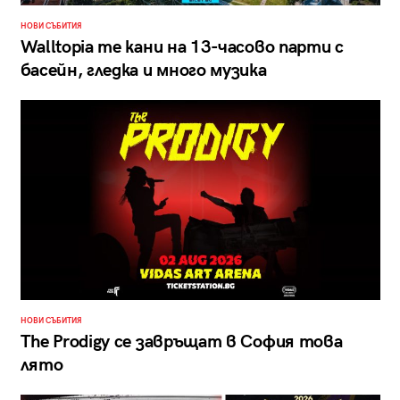
НОВИ СЪБИТИЯ
Walltopia те кани на 13-часово парти с
басейн, гледка и много музика
НОВИ СЪБИТИЯ
The Prodigy се завръщат в София това
лято