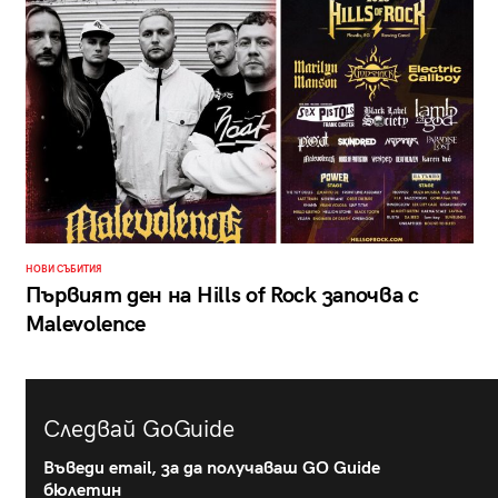
НОВИ СЪБИТИЯ
Първият ден на Hills of Rock започва с
Malevolence
Следвай GoGuide
Въведи email, за да получаваш GO Guide
бюлетин