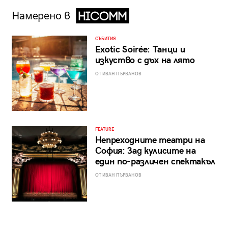
Намерено в
СЪБИТИЯ
Exotic Soirée: Танци и
изкуство с дъх на лято
ОТ ИВАН ПЪРВАНОВ
FEATURE
Непреходните театри на
София: Зад кулисите на
един по-различен спектакъл
ОТ ИВАН ПЪРВАНОВ