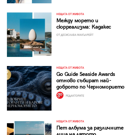
НЕЩАТА ОТ ЖИВОТА
Между морето и
сюрреализма: Кадакес
ОТ ДЕСИСЛАВА МАКЪЛРЕЙТ
НЕЩАТА ОТ ЖИВОТА
Go Guide Seaside Awards
отново събират най-
доброто по Черноморието
РЕДАКТОРИТЕ
НЕЩАТА ОТ ЖИВОТА
Пет албума за различните
лица на лятото