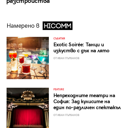
разстройства
Намерено в
СЪБИТИЯ
Exotic Soirée: Танци и
изкуство с дъх на лято
ОТ ИВАН ПЪРВАНОВ
FEATURE
Непреходните театри на
София: Зад кулисите на
един по-различен спектакъл
ОТ ИВАН ПЪРВАНОВ