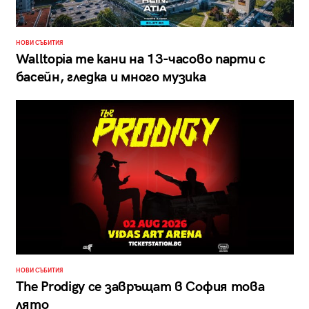
НОВИ СЪБИТИЯ
Walltopia те кани на 13-часово парти с
басейн, гледка и много музика
НОВИ СЪБИТИЯ
The Prodigy се завръщат в София това
лято