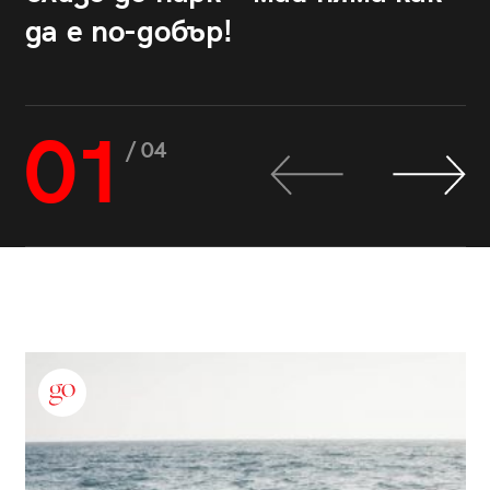
да е по-добър!
01
/ 04