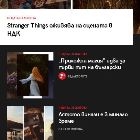
НЕЩАТА ОТ ЖИВОТА
Stranger Things оживява на сцената в
НДК
НЕЩАТА ОТ ЖИВОТА
„Приложна магия“ идва за
първи път на български
РЕДАКТОРИТЕ
НЕЩАТА ОТ ЖИВОТА
Лятото винаги е в минало
време
ОТ КАТИ МИКОВА