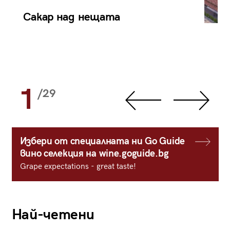
Сакар над нещата
1
/29
Избери от специалната ни Go Guide
вино селекция на wine.goguide.bg
Grape expectations - great taste!
Най-четени