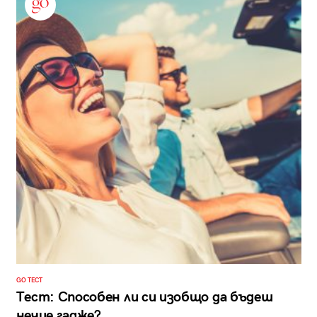
GO ТЕСТ
Тест: Способен ли си изобщо да бъдеш
нечие гадже?