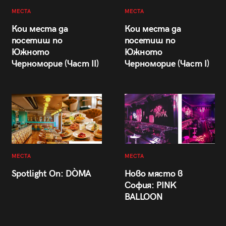
МЕСТА
МЕСТА
Кои места да
Кои места да
посетиш по
посетиш по
Южното
Южното
Черноморие (Част II)
Черноморие (Част I)
МЕСТА
МЕСТА
Spotlight On: DÒMA
Ново място в
София: PINK
BALLOON