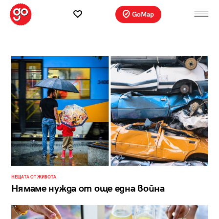
GoMap
НЕЩАТА ОТ ЖИВОТА
Нямаме нужда от още една война