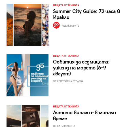
НЕЩАТА ОТ ЖИВОТА
Summer City Guide: 72 часа в
Иракли
РЕДАКТОРИТЕ
НЕЩАТА ОТ ЖИВОТА
Събития за седмицата:
уикенд на морето (6–9
август)
ОТ КРИСТИЯНА БУРДЕВА
НЕЩАТА ОТ ЖИВОТА
Лятото винаги е в минало
време
ОТ КАТИ МИКОВА