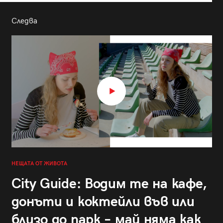
Следва
НЕЩАТА ОТ ЖИВОТА
City Guide: Водим те на кафе,
донъти и коктейли във или
близо до парк – май няма как