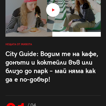
НЕЩАТА ОТ ЖИВОТА
City Guide: Водим те на кафе,
донъти и коктейли във или
близо до парк – май няма как
да е по-добър!
/ 04