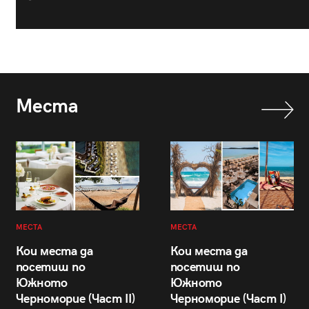
Места
МЕСТА
МЕСТА
Кои места да
Кои места да
посетиш по
посетиш по
Южното
Южното
Черноморие (Част II)
Черноморие (Част I)