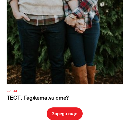
GO ТЕСТ
ТЕСТ: Гаджета ли сте?
Зареди още