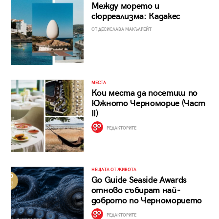
Между морето и
сюрреализма: Кадакес
ОТ ДЕСИСЛАВА МАКЪЛРЕЙТ
МЕСТА
Кои места да посетиш по
Южното Черноморие (Част
II)
РЕДАКТОРИТЕ
НЕЩАТА ОТ ЖИВОТА
Go Guide Seaside Awards
отново събират най-
доброто по Черноморието
РЕДАКТОРИТЕ