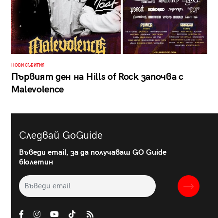
НОВИ СЪБИТИЯ
Първият ден на Hills of Rock започва с
Malevolence
Следвай GoGuide
Въведи email, за да получаваш GO Guide
бюлетин