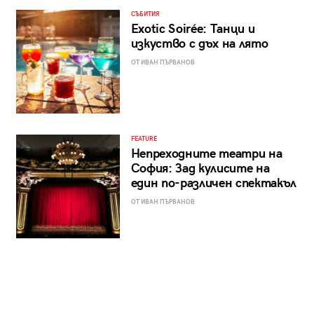
СЪБИТИЯ
Exotic Soirée: Танци и
изкуство с дъх на лято
ОТ ИВАН ПЪРВАНОВ
FEATURE
Непреходните театри на
София: Зад кулисите на
един по-различен спектакъл
ОТ ИВАН ПЪРВАНОВ