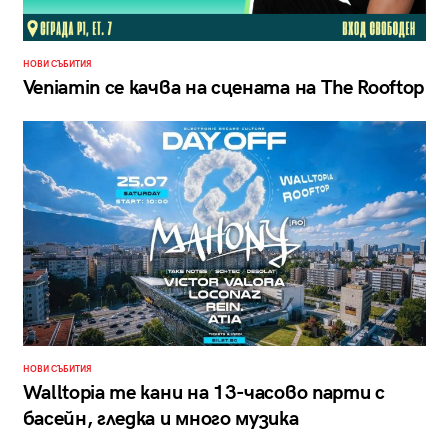
НОВИ СЪБИТИЯ
Veniamin се качва на сцената на The Rooftop
НОВИ СЪБИТИЯ
Walltopia те кани на 13-часово парти с
басейн, гледка и много музика