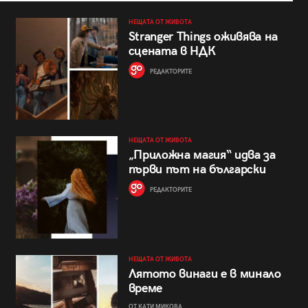
НЕЩАТА ОТ ЖИВОТА
Stranger Things оживява на
сцената в НДК
РЕДАКТОРИТЕ
НЕЩАТА ОТ ЖИВОТА
„Приложна магия“ идва за
първи път на български
РЕДАКТОРИТЕ
НЕЩАТА ОТ ЖИВОТА
Лятото винаги е в минало
време
ОТ КАТИ МИКОВА