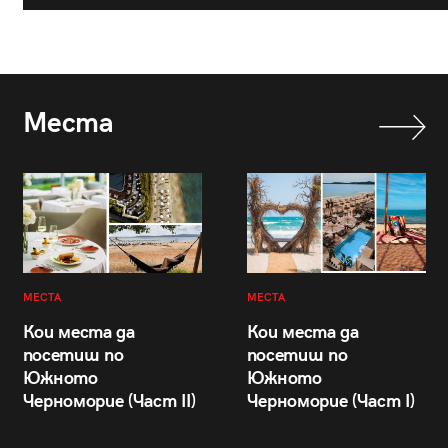
Места
МЕСТА
МЕСТА
Кои места да
Кои места да
посетиш по
посетиш по
Южното
Южното
Черноморие (Част II)
Черноморие (Част I)