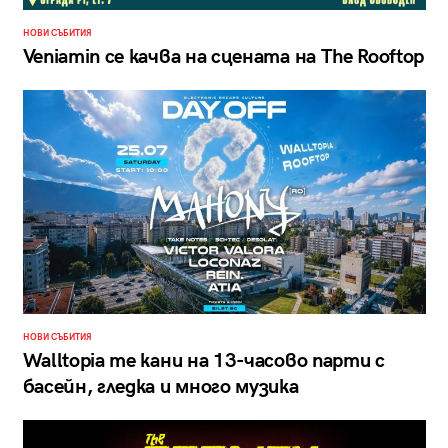
НОВИ СЪБИТИЯ
Veniamin се качва на сцената на The Rooftop
НОВИ СЪБИТИЯ
Walltopia те кани на 13-часово парти с
басейн, гледка и много музика