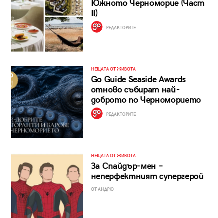
Южното Черноморие (Част
II)
РЕДАКТОРИТЕ
НЕЩАТА ОТ ЖИВОТА
Go Guide Seaside Awards
отново събират най-
доброто по Черноморието
РЕДАКТОРИТЕ
НЕЩАТА ОТ ЖИВОТА
За Спайдър-мен –
неперфектният супергерой
ОТ АНДРЮ