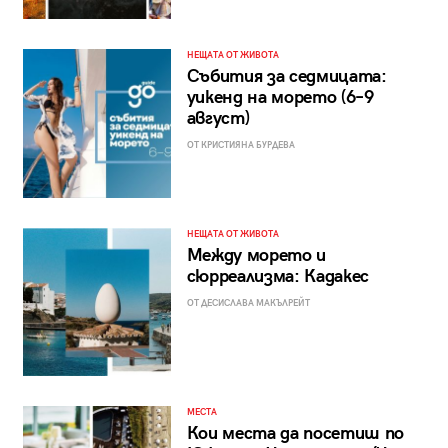
НЕЩАТА ОТ ЖИВОТА
Събития за седмицата:
уикенд на морето (6–9
август)
ОТ КРИСТИЯНА БУРДЕВА
НЕЩАТА ОТ ЖИВОТА
Между морето и
сюрреализма: Кадакес
ОТ ДЕСИСЛАВА МАКЪЛРЕЙТ
МЕСТА
Кои места да посетиш по