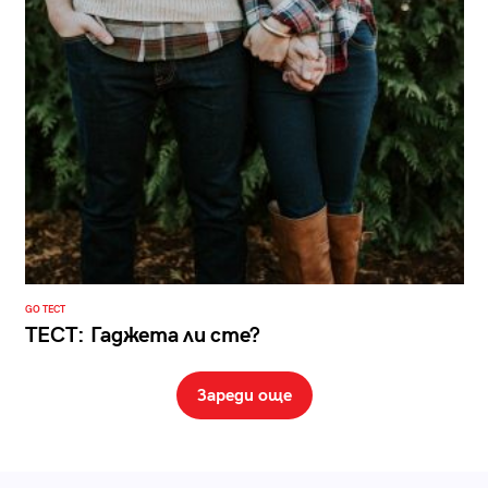
GO ТЕСТ
ТЕСТ: Гаджета ли сте?
Зареди още