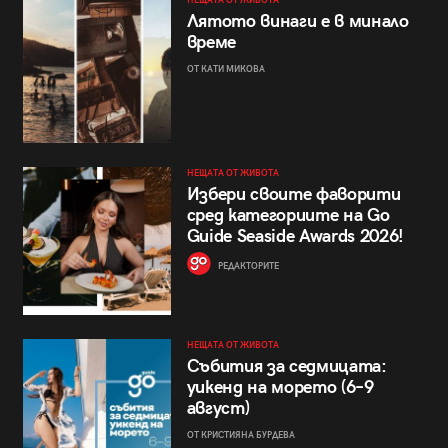
НЕЩАТА ОТ ЖИВОТА
Лятото винаги е в минало
време
ОТ КАТИ МИКОВА
НЕЩАТА ОТ ЖИВОТА
Избери своите фаворити
сред категориите на Go
Guide Seaside Awards 2026!
РЕДАКТОРИТЕ
НЕЩАТА ОТ ЖИВОТА
Събития за седмицата:
уикенд на морето (6–9
август)
ОТ КРИСТИЯНА БУРДЕВА