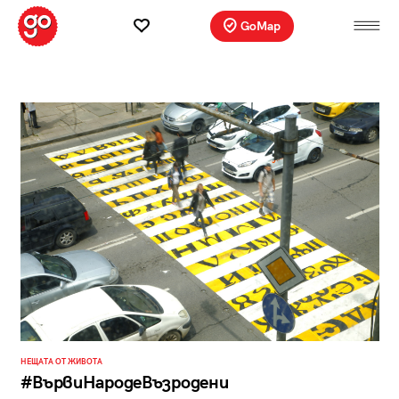
GoMap
НЕЩАТА ОТ ЖИВОТА
#ВървиНародеВъзродени