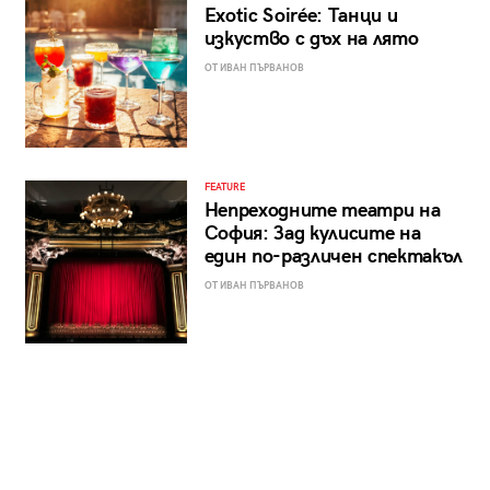
Exotic Soirée: Танци и
изкуство с дъх на лято
ОТ ИВАН ПЪРВАНОВ
FEATURE
Непреходните театри на
София: Зад кулисите на
един по-различен спектакъл
ОТ ИВАН ПЪРВАНОВ