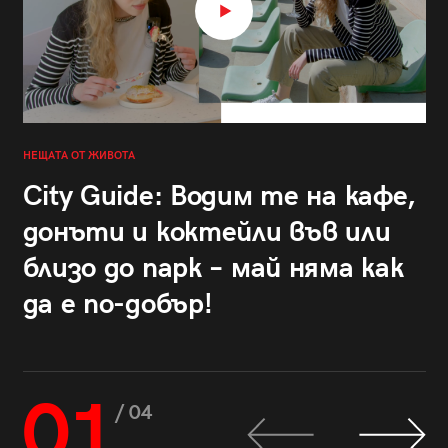
НЕЩАТА ОТ ЖИВОТА
City Guide: Водим те на кафе,
донъти и коктейли във или
близо до парк – май няма как
да е по-добър!
01
/ 04