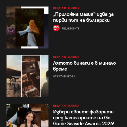
НЕЩАТА ОТ ЖИВОТА
„Приложна магия“ идва за
първи път на български
РЕДАКТОРИТЕ
НЕЩАТА ОТ ЖИВОТА
Лятото винаги е в минало
време
ОТ КАТИ МИКОВА
НЕЩАТА ОТ ЖИВОТА
Избери своите фаворити
сред категориите на Go
Guide Seaside Awards 2026!