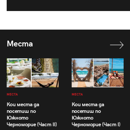
Места
МЕСТА
МЕСТА
Кои места да
Кои места да
посетиш по
посетиш по
Южното
Южното
Черноморие (Част II)
Черноморие (Част I)