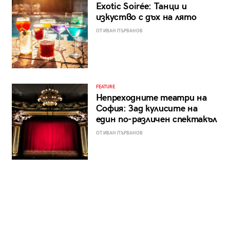
Exotic Soirée: Танци и
изкуство с дъх на лято
ОТ ИВАН ПЪРВАНОВ
FEATURE
Непреходните театри на
София: Зад кулисите на
един по-различен спектакъл
ОТ ИВАН ПЪРВАНОВ