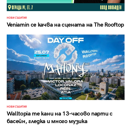
НОВИ СЪБИТИЯ
Veniamin се качва на сцената на The Rooftop
НОВИ СЪБИТИЯ
Walltopia те кани на 13-часово парти с
басейн, гледка и много музика