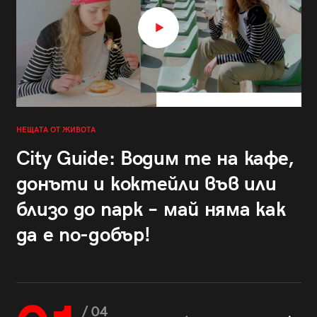
НЕЩАТА ОТ ЖИВОТА
City Guide: Водим те на кафе,
донъти и коктейли във или
близо до парк – май няма как
да е по-добър!
/ 04