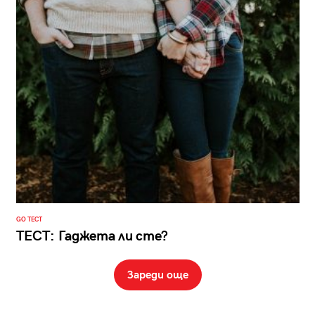
GO ТЕСТ
ТЕСТ: Гаджета ли сте?
Зареди още