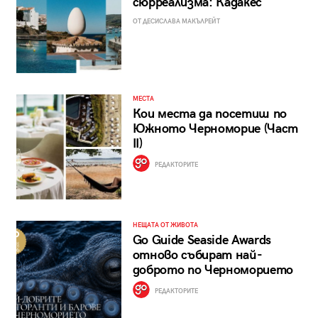
сюрреализма: Кадакес
ОТ ДЕСИСЛАВА МАКЪЛРЕЙТ
МЕСТА
Кои места да посетиш по
Южното Черноморие (Част
II)
РЕДАКТОРИТЕ
НЕЩАТА ОТ ЖИВОТА
Go Guide Seaside Awards
отново събират най-
доброто по Черноморието
РЕДАКТОРИТЕ