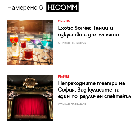
Намерено в
СЪБИТИЯ
Exotic Soirée: Танци и
изкуство с дъх на лято
ОТ ИВАН ПЪРВАНОВ
FEATURE
Непреходните театри на
София: Зад кулисите на
един по-различен спектакъл
ОТ ИВАН ПЪРВАНОВ