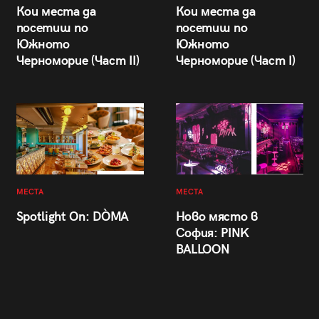
Кои места да
Кои места да
посетиш по
посетиш по
Южното
Южното
Черноморие (Част II)
Черноморие (Част I)
МЕСТА
МЕСТА
Spotlight On: DÒMA
Ново място в
София: PINK
BALLOON