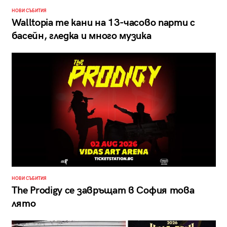
НОВИ СЪБИТИЯ
Walltopia те кани на 13-часово парти с
басейн, гледка и много музика
НОВИ СЪБИТИЯ
The Prodigy се завръщат в София това
лято