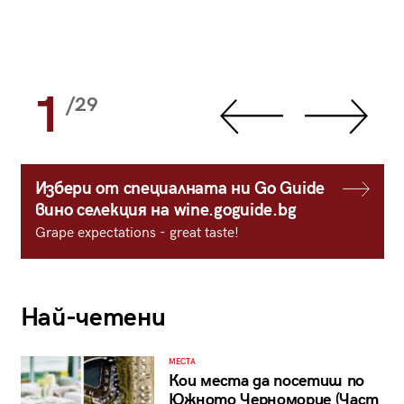
1
/29
Избери от специалната ни Go Guide
вино селекция на wine.goguide.bg
Grape expectations - great taste!
Най-четени
МЕСТА
Кои места да посетиш по
Южното Черноморие (Част