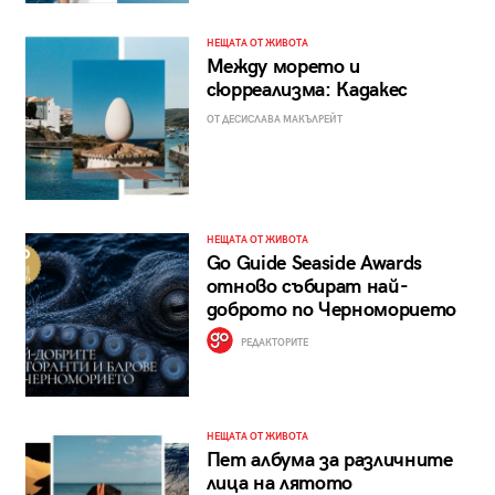
НЕЩАТА ОТ ЖИВОТА
Между морето и
сюрреализма: Кадакес
ОТ ДЕСИСЛАВА МАКЪЛРЕЙТ
НЕЩАТА ОТ ЖИВОТА
Go Guide Seaside Awards
отново събират най-
доброто по Черноморието
РЕДАКТОРИТЕ
НЕЩАТА ОТ ЖИВОТА
Пет албума за различните
лица на лятото