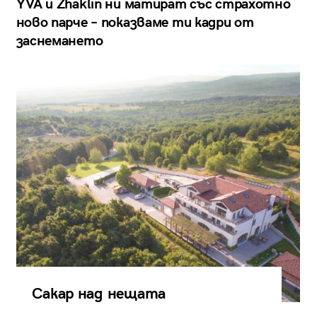
YVA и Zhaklin ни матират със страхотно
ново парче – показваме ти кадри от
заснемането
Сакар над нещата