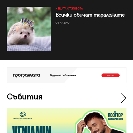
НЕЩАТА ОТ ЖИВОТА
Всички обичат таралежите
ОТ АНДРЮ
Събития