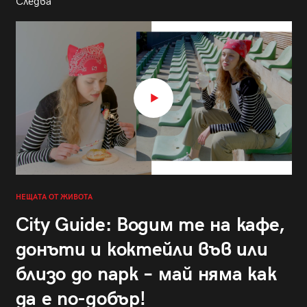
Следва
НЕЩАТА ОТ ЖИВОТА
City Guide: Водим те на кафе,
донъти и коктейли във или
близо до парк – май няма как
да е по-добър!