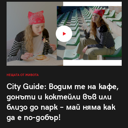
НЕЩАТА ОТ ЖИВОТА
City Guide: Водим те на кафе,
донъти и коктейли във или
близо до парк – май няма как
да е по-добър!