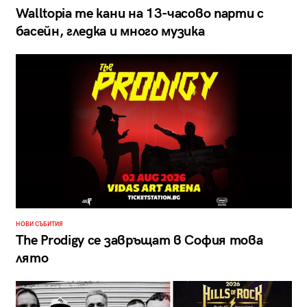
Walltopia те кани на 13-часово парти с
басейн, гледка и много музика
НОВИ СЪБИТИЯ
The Prodigy се завръщат в София това
лято