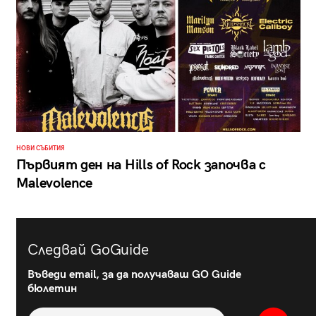
НОВИ СЪБИТИЯ
Първият ден на Hills of Rock започва с
Malevolence
Следвай GoGuide
Въведи email, за да получаваш GO Guide
бюлетин