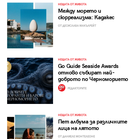
НЕЩАТА ОТ ЖИВОТА
Между морето и
сюрреализма: Кадакес
ОТ ДЕСИСЛАВА МАКЪЛРЕЙТ
НЕЩАТА ОТ ЖИВОТА
Go Guide Seaside Awards
отново събират най-
доброто по Черноморието
РЕДАКТОРИТЕ
НЕЩАТА ОТ ЖИВОТА
Пет албума за различните
лица на лятото
ОТ ДАНИЕЛЕ МОНТЕЛЕОНЕ