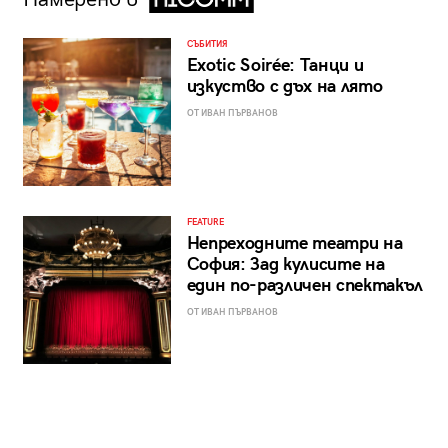
СЪБИТИЯ
Exotic Soirée: Танци и
изкуство с дъх на лято
ОТ ИВАН ПЪРВАНОВ
FEATURE
Непреходните театри на
София: Зад кулисите на
един по-различен спектакъл
ОТ ИВАН ПЪРВАНОВ