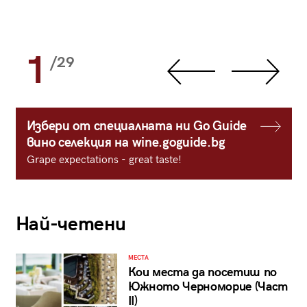
1
/29
Избери от специалната ни Go Guide
вино селекция на wine.goguide.bg
Grape expectations - great taste!
Най-четени
МЕСТА
Кои места да посетиш по
Южното Черноморие (Част
II)