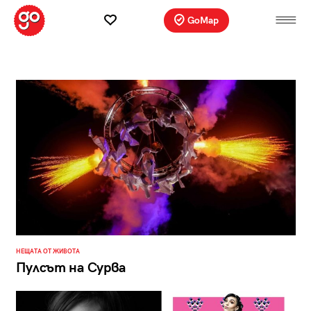
GoMap
НЕЩАТА ОТ ЖИВОТА
Пулсът на Сурва