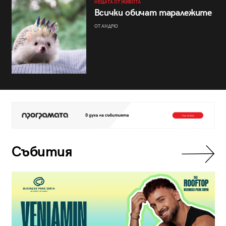
НЕЩАТА ОТ ЖИВОТА
Всички обичат таралежите
ОТ АНДРЮ
Събития