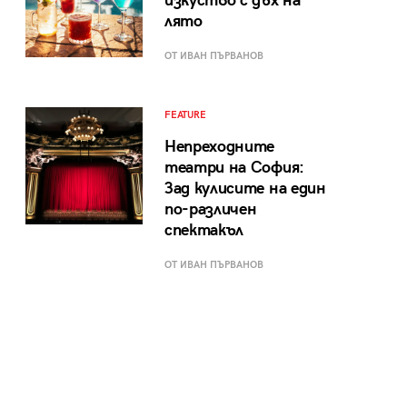
изкуство с дъх на
лято
ОТ ИВАН ПЪРВАНОВ
FEATURE
Непреходните
театри на София:
Зад кулисите на един
по-различен
спектакъл
ОТ ИВАН ПЪРВАНОВ