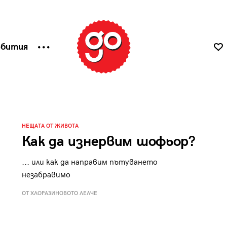
ъбития
НЕЩАТА ОТ ЖИВОТА
Как да изнервим шофьор?
... или как да направим пътуването
незабравимо
ОТ ХЛОРАЗИНОВОТО ЛЕЛЧЕ