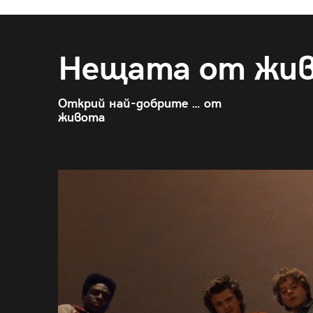
Нещата от жи
Открий най-добрите … от
живота