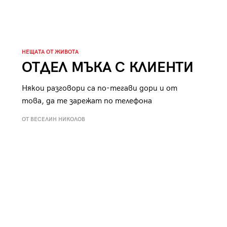
к
Tender is the Wine – Какво
чаша
се пие на Лазурния бряг
НЕЩАТА ОТ ЖИВОТА
ОТДЕЛ МЪКА С КЛИЕНТИ
Някои разговори са по-тегави дори и от
29
/29
това, да те зарежат по телефона
ОТ ВЕСЕЛИН НИКОЛОВ