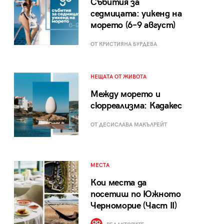
Събития за
седмицата: уикенд на
морето (6–9 август)
ОТ КРИСТИЯНА БУРДЕВА
НЕЩАТА ОТ ЖИВОТА
Между морето и
сюрреализма: Кадакес
ОТ ДЕСИСЛАВА МАКЪЛРЕЙТ
МЕСТА
Кои места да
посетиш по Южното
Черноморие (Част II)