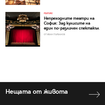
FEATURE
Непреходните театри на
София: Зад кулисите на
един по-различен спектакъл
ОТ ИВАН ПЪРВАНОВ
Нещата от живота