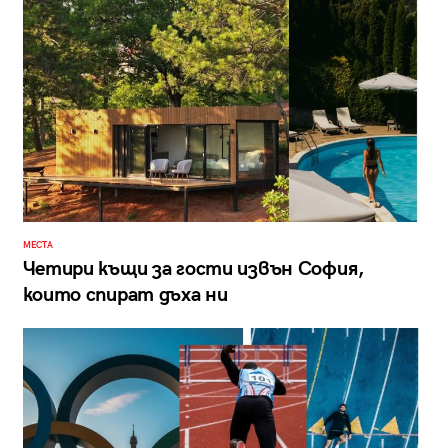
МЕСТА
Четири къщи за гости извън София,
които спират дъха ни