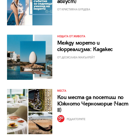
август)
ОТ КРИСТИЯНА БУРДЕВА
НЕЩАТА ОТ ЖИВОТА
Между морето и
сюрреализма: Кадакес
ОТ ДЕСИСЛАВА МАКЪЛРЕЙТ
МЕСТА
Кои места да посетиш по
Южното Черноморие (Част
II)
РЕДАКТОРИТЕ