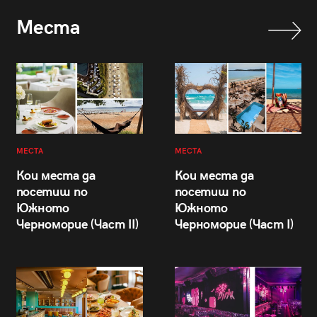
Места
МЕСТА
МЕСТА
Кои места да
Кои места да
посетиш по
посетиш по
Южното
Южното
Черноморие (Част II)
Черноморие (Част I)