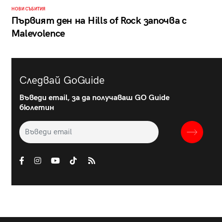
НОВИ СЪБИТИЯ
Първият ден на Hills of Rock започва с
Malevolence
Следвай GoGuide
Въведи email, за да получаваш GO Guide
бюлетин