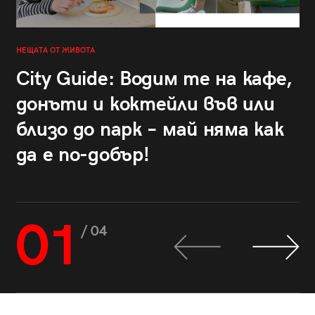
НЕЩАТА ОТ ЖИВОТА
City Guide: Водим те на кафе,
донъти и коктейли във или
близо до парк – май няма как
да е по-добър!
01
/ 04