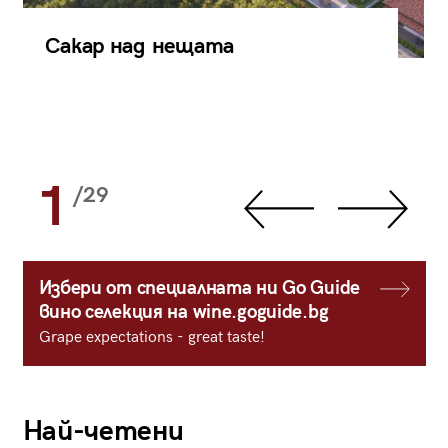
Сакар над нещата
1
/29
Избери от специалната ни Go Guide
вино селекция на wine.goguide.bg
Grape expectations - great taste!
Най-четени