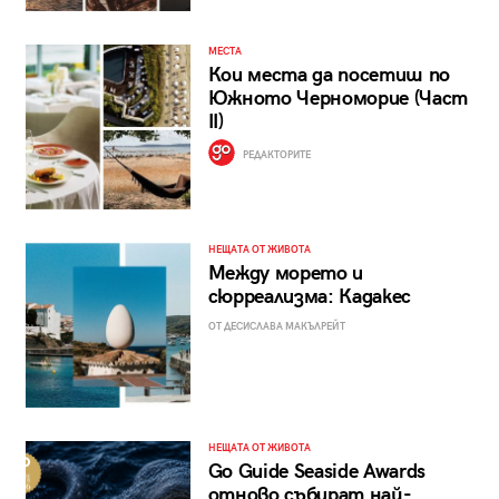
МЕСТА
Кои места да посетиш по
Южното Черноморие (Част
II)
РЕДАКТОРИТЕ
НЕЩАТА ОТ ЖИВОТА
Между морето и
сюрреализма: Кадакес
ОТ ДЕСИСЛАВА МАКЪЛРЕЙТ
НЕЩАТА ОТ ЖИВОТА
Go Guide Seaside Awards
отново събират най-