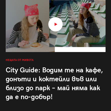
НЕЩАТА ОТ ЖИВОТА
City Guide: Водим те на кафе,
донъти и коктейли във или
близо до парк – май няма как
да е по-добър!