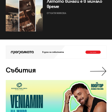
Лятото винаги е в минало
време
ОТ КАТИ МИКОВА
Събития