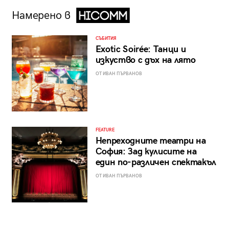
Намерено в
СЪБИТИЯ
Exotic Soirée: Танци и
изкуство с дъх на лято
ОТ ИВАН ПЪРВАНОВ
FEATURE
Непреходните театри на
София: Зад кулисите на
един по-различен спектакъл
ОТ ИВАН ПЪРВАНОВ