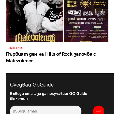
НОВИ СЪБИТИЯ
Първият ден на Hills of Rock започва с
Malevolence
Следвай GoGuide
Въведи email, за да получаваш GO Guide
бюлетин