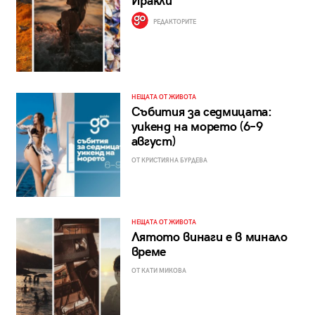
Иракли
РЕДАКТОРИТЕ
НЕЩАТА ОТ ЖИВОТА
Събития за седмицата:
уикенд на морето (6–9
август)
ОТ КРИСТИЯНА БУРДЕВА
НЕЩАТА ОТ ЖИВОТА
Лятото винаги е в минало
време
ОТ КАТИ МИКОВА