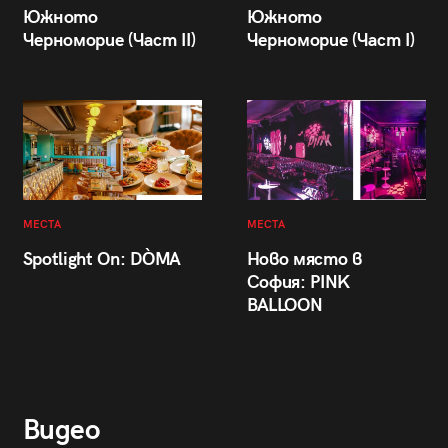
Южното
Южното
Черноморие (Част II)
Черноморие (Част I)
МЕСТА
МЕСТА
Spotlight On: DÒMA
Ново място в
София: PINK
BALLOON
Видео