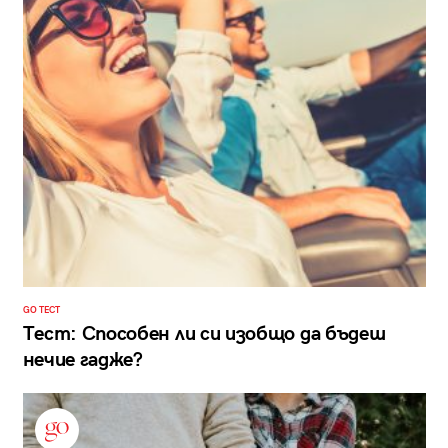
GO ТЕСТ
Тест: Способен ли си изобщо да бъдеш
нечие гадже?