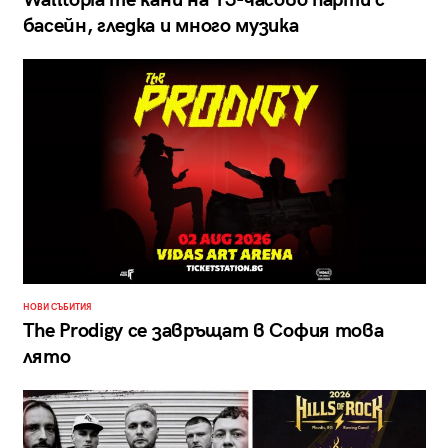
Walltopia те кани на 13-часово парти с
басейн, гледка и много музика
НОВИ СЪБИТИЯ
The Prodigy се завръщат в София това
лято