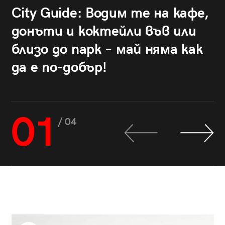
City Guide: Водим те на кафе,
донъти и коктейли във или
близо до парк – май няма как
да е по-добър!
01
/ 04