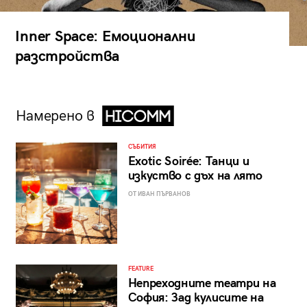
Inner Space: Емоционални
разстройства
Намерено в
СЪБИТИЯ
Exotic Soirée: Танци и
изкуство с дъх на лято
ОТ ИВАН ПЪРВАНОВ
FEATURE
Непреходните театри на
София: Зад кулисите на