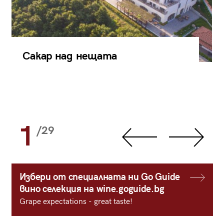
Сакар над нещата
1
/29
Избери от специалната ни Go Guide
вино селекция на wine.goguide.bg
Grape expectations - great taste!