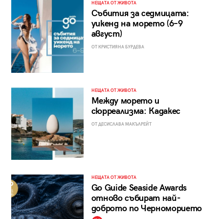
НЕЩАТА ОТ ЖИВОТА
Събития за седмицата:
уикенд на морето (6–9
август)
ОТ КРИСТИЯНА БУРДЕВА
НЕЩАТА ОТ ЖИВОТА
Между морето и
сюрреализма: Кадакес
ОТ ДЕСИСЛАВА МАКЪЛРЕЙТ
НЕЩАТА ОТ ЖИВОТА
Go Guide Seaside Awards
отново събират най-
доброто по Черноморието