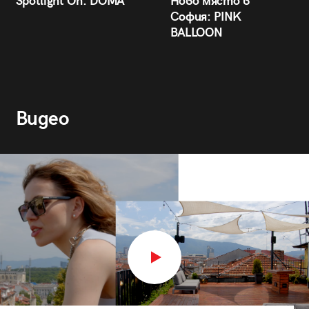
Spotlight On: DÒMA
Ново място в
София: PINK
BALLOON
Видео