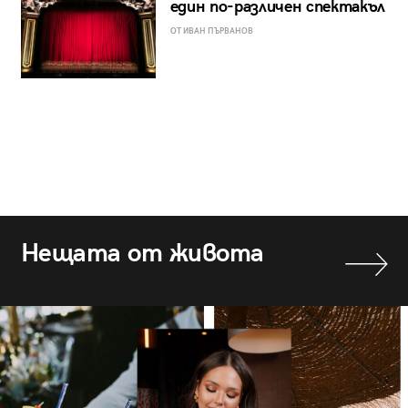
един по-различен спектакъл
ОТ ИВАН ПЪРВАНОВ
Нещата от живота