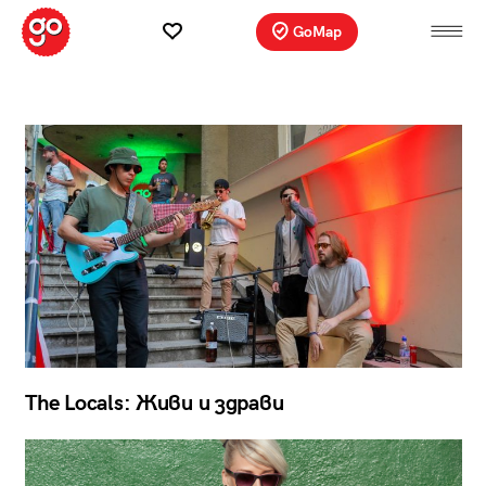
GoMap
The Locals: Живи и здрави