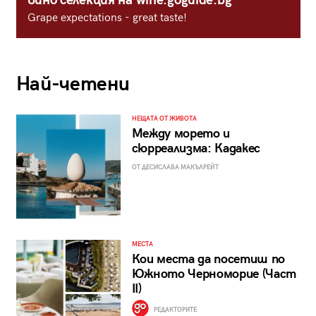
вино селекция на wine.goguide.bg
Grape expectations - great taste!
Най-четени
НЕЩАТА ОТ ЖИВОТА
Между морето и
сюрреализма: Кадакес
ОТ ДЕСИСЛАВА МАКЪЛРЕЙТ
МЕСТА
Кои места да посетиш по
Южното Черноморие (Част
II)
РЕДАКТОРИТЕ