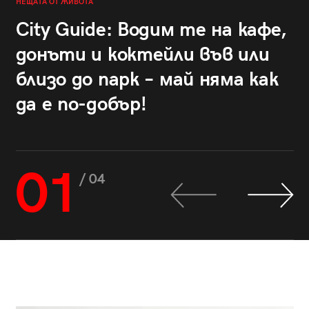
НЕЩАТА ОТ ЖИВОТА
City Guide: Водим те на кафе,
донъти и коктейли във или
близо до парк – май няма как
да е по-добър!
01
/ 04