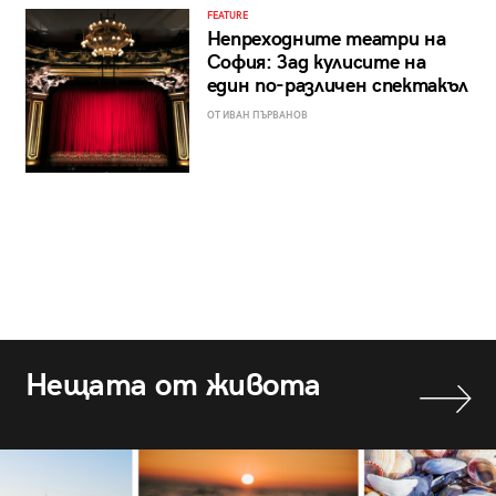
FEATURE
Непреходните театри на
София: Зад кулисите на
един по-различен спектакъл
ОТ ИВАН ПЪРВАНОВ
Нещата от живота