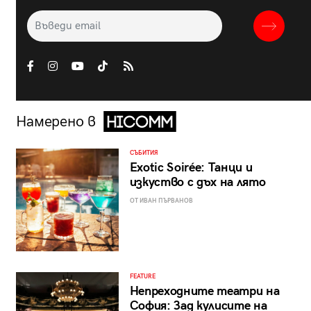
Намерено в
СЪБИТИЯ
Exotic Soirée: Танци и
изкуство с дъх на лято
ОТ ИВАН ПЪРВАНОВ
FEATURE
Непреходните театри на
София: Зад кулисите на