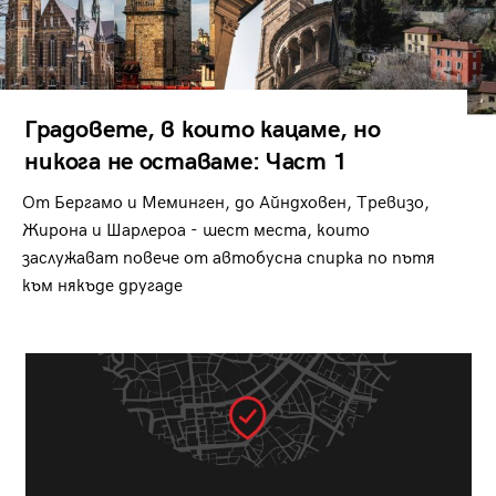
Градовете, в които кацаме, но
никога не оставаме: Част 1
От Бергамо и Меминген, до Айндховен, Тревизо,
Жирона и Шарлероа - шест места, които
заслужават повече от автобусна спирка по пътя
към някъде другаде