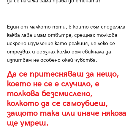
да се накажа сама права до стената?
Един от малкото пъти, в които съм споделяла
каква лава имам отвътре, срещнах толкова
искрено изумление като реакция, че леко се
отрезвих и осъзнах колко съм свикнала да
изпитвам не особено окей чувства.
Да се притесняваш за нещо,
което не се е случило, е
толкова безсмислено,
колкото да се самоубиеш,
защото така или иначе някога
ще умреш.