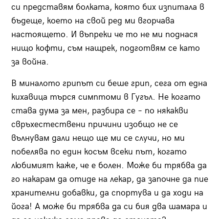
си представям болката, която бих изпитала в
бъдеще, което на свой ред ми вгорчава
настоящето. И въпреки че то не ми поднася
нищо кофти, съм нащрек, подготвям се като
за война.
В миналото грипът си беше грип, сега от една
кихавица търся симптоми в Гугъл. Не когато
става дума за мен, разбира се – по някакви
свръхестествени причини изобщо не се
вълнувам дали нещо ще ми се случи, но ми
побелява по един косъм всеки път, когато
любимият каже, че е болен. Може би трябва да
го накарам да отиде на лекар, да започне да пие
хранителни добавки, да спортува и да ходи на
йога! А може би трябва да си бия два шамара и