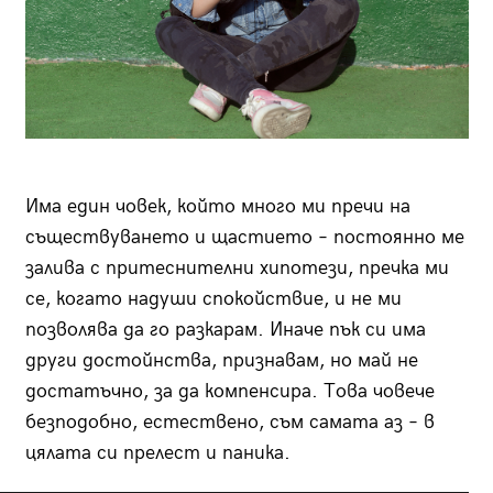
Има един човек, който много ми пречи на
съществуването и щастието – постоянно ме
залива с притеснителни хипотези, пречка ми
се, когато надуши спокойствие, и не ми
позволява да го разкарам. Иначе пък си има
други достойнства, признавам, но май не
достатъчно, за да компенсира. Това човече
безподобно, естествено, съм самата аз – в
цялата си прелест и паника.