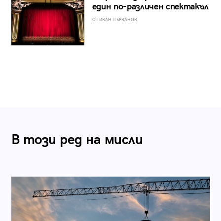
един по-различен спектакъл
ОТ ИВАН ПЪРВАНОВ
В този ред на мисли