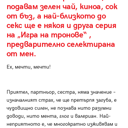
подавам зелен чай, киноа, сок
от бъз, а най-близкото до
секс ще е някоя и друга серия
на „Игра на тронове“ ,
предварително селектирана
от мен.
Ех, мечти, мечти!
Приятел, партньор, сестра, няма значение –
изначалният страх, че ще претърпя загуба, е
чудовищно силен, не познава нито разумни
доводи, нито мента, глог и валериан. Най-
неприятното е, че многократно изживявам и