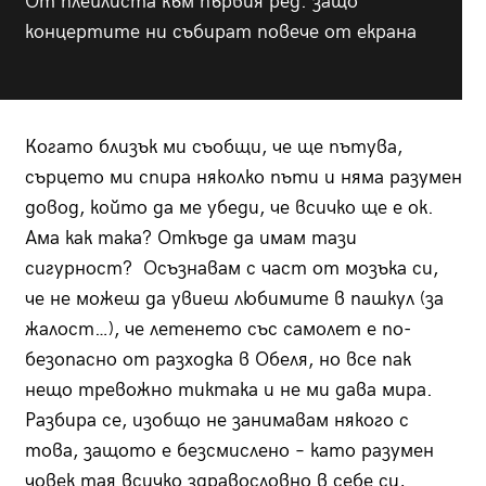
От плейлиста към първия ред: защо
концертите ни събират повече от екрана
Когато близък ми съобщи, че ще пътува,
сърцето ми спира няколко пъти и няма разумен
довод, който да ме убеди, че всичко ще е ок.
Ама как така? Откъде да имам тази
сигурност? Осъзнавам с част от мозъка си,
че не можеш да увиеш любимите в пашкул (за
жалост…), че летенето със самолет е по-
безопасно от разходка в Обеля, но все пак
нещо тревожно тиктака и не ми дава мира.
Разбира се, изобщо не занимавам някого с
това, защото е безсмислено – като разумен
човек тая всичко здравословно в себе си,