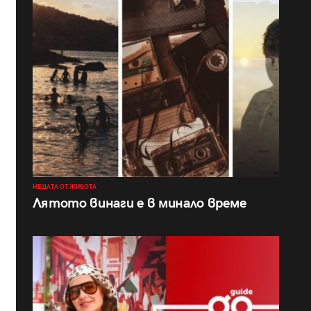
НЕЩАТА ОТ ЖИВОТА
Лятото винаги е в минало време