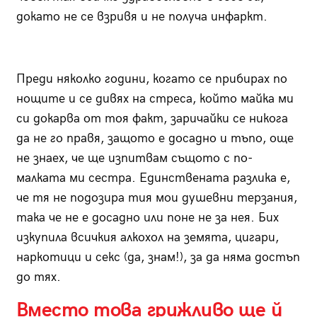
докато не се взривя и не получа инфаркт.
Преди няколко години, когато се прибирах по
нощите и се дивях на стреса, който майка ми
си докарва от тоя факт, заричайки се никога
да не го правя, защото е досадно и тъпо, още
не знаех, че ще изпитвам същото с по-
малката ми сестра. Единствената разлика е,
че тя не подозира тия мои душевни терзания,
така че не е досадно или поне не за нея. Бих
изкупила всичкия алкохол на земята, цигари,
наркотици и секс (да, знам!), за да няма достъп
до тях.
Вместо това грижливо ще й