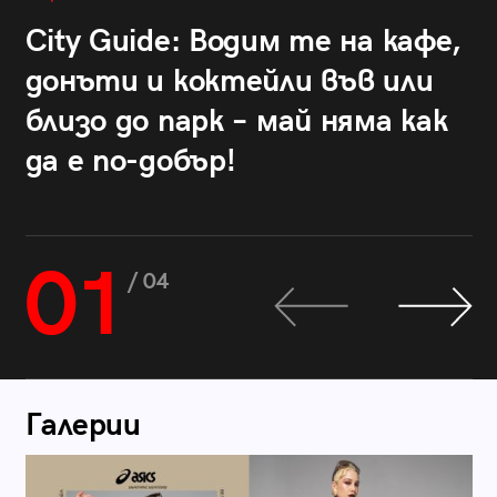
City Guide: Водим те на кафе,
донъти и коктейли във или
близо до парк – май няма как
да е по-добър!
01
/ 04
Галерии