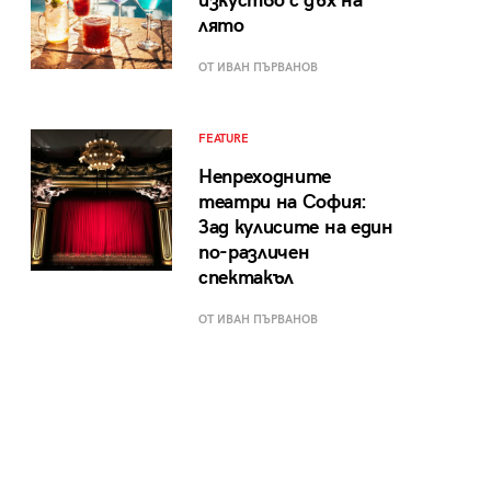
изкуство с дъх на
лято
ОТ ИВАН ПЪРВАНОВ
FEATURE
Непреходните
театри на София:
Зад кулисите на един
по-различен
спектакъл
ОТ ИВАН ПЪРВАНОВ