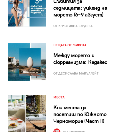
Събития за
седмицата: уикенд на
морето (6–9 август)
ОТ КРИСТИЯНА БУРДЕВА
НЕЩАТА ОТ ЖИВОТА
Между морето и
сюрреализма: Кадакес
ОТ ДЕСИСЛАВА МАКЪЛРЕЙТ
МЕСТА
Кои места да
посетиш по Южното
Черноморие (Част II)