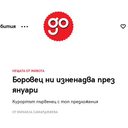
ъбития
НЕЩАТА ОТ ЖИВОТА
Боровец ни изненадва през
януари
Курортът първенец с топ предложения
ОТ МИХАЕЛА САМАРДЖИЕВА