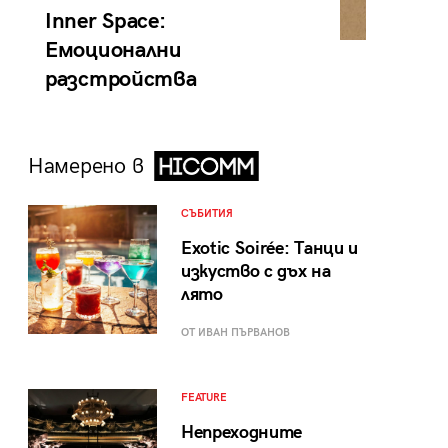
Inner Space:
Емоционални
разстройства
Намерено в
СЪБИТИЯ
Exotic Soirée: Танци и
изкуство с дъх на
лято
ОТ ИВАН ПЪРВАНОВ
FEATURE
Непреходните