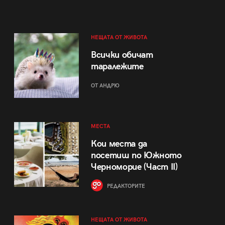
НЕЩАТА ОТ ЖИВОТА
Всички обичат
таралежите
ОТ АНДРЮ
МЕСТА
Кои места да
посетиш по Южното
Черноморие (Част II)
РЕДАКТОРИТЕ
НЕЩАТА ОТ ЖИВОТА