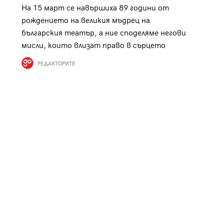
На 15 март се навършиха 89 години от
к
Tender is the Wine – Какво
рождението на великия мъдрец на
чаша
се пие на Лазурния бряг
българския театър, а ние споделяме негови
мисли, които влизат право в сърцето
РЕДАКТОРИТЕ
29
/29