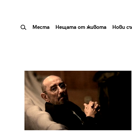
Места
Нещата от живота
Нови с