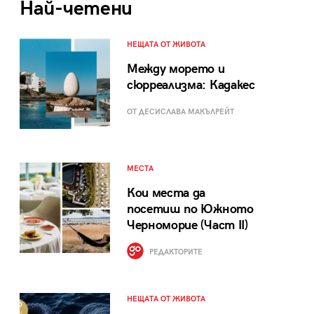
Най-четени
НЕЩАТА ОТ ЖИВОТА
Между морето и
сюрреализма: Кадакес
ОТ ДЕСИСЛАВА МАКЪЛРЕЙТ
МЕСТА
Кои места да
посетиш по Южното
Черноморие (Част II)
РЕДАКТОРИТЕ
НЕЩАТА ОТ ЖИВОТА