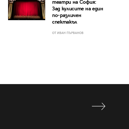
театри на София:
Зад кулисите на един
по-различен
спектакъл
ОТ ИВАН ПЪРВАНОВ