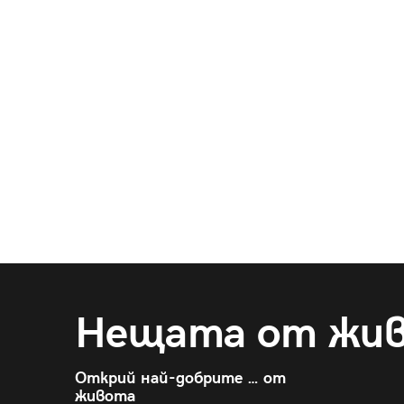
Нещата от жи
Открий най-добрите … от
живота