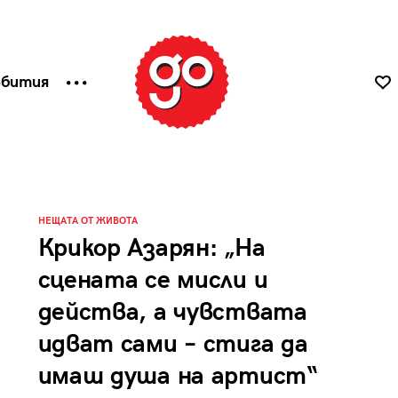
ъбития
НЕЩАТА ОТ ЖИВОТА
Крикор Азарян: „На
сцената се мисли и
действа, а чувствата
идват сами – стига да
имаш душа на артист“