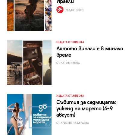
Иракли
РЕДАКТОРИТЕ
НЕЩАТА ОТ ЖИВОТА
Лятото винаги е в минало
време
ОТ КАТИ МИКОВА
НЕЩАТА ОТ ЖИВОТА
Събития за седмицата:
уикенд на морето (6–9
август)
ОТ КРИСТИЯНА БУРДЕВА