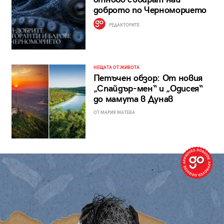
доброто по Черноморието
РЕДАКТОРИТЕ
НЕЩАТА ОТ ЖИВОТА
Петъчен обзор: От новия
„Спайдър-мен“ и „Одисея“
до мамута в Дунав
ОТ МАРИЯ МАТЕВА