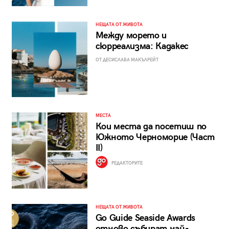
НЕЩАТА ОТ ЖИВОТА
Между морето и
сюрреализма: Кадакес
ОТ ДЕСИСЛАВА МАКЪЛРЕЙТ
МЕСТА
Кои места да посетиш по
Южното Черноморие (Част
II)
РЕДАКТОРИТЕ
НЕЩАТА ОТ ЖИВОТА
Go Guide Seaside Awards
отново събират най-