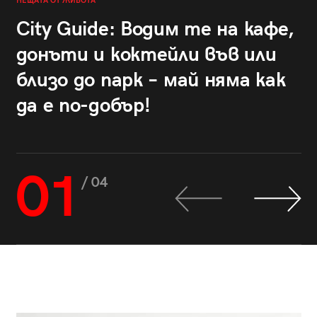
НЕЩАТА ОТ ЖИВОТА
City Guide: Водим те на кафе,
донъти и коктейли във или
близо до парк – май няма как
да е по-добър!
01
/ 04