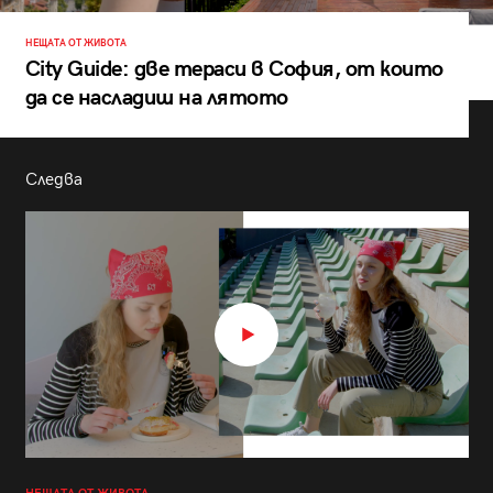
НЕЩАТА ОТ ЖИВОТА
City Guide: две тераси в София, от които
да се насладиш на лятото
Следва