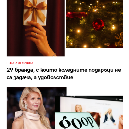
НЕЩАТА ОТ ЖИВОТА
29 бранда, с които коледните подаръци не
са задача, а удоволствие