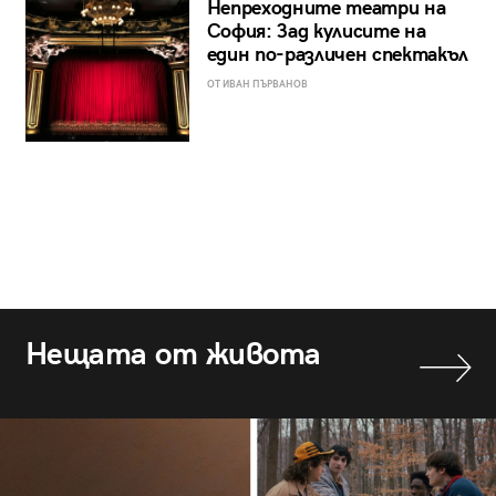
Непреходните театри на
София: Зад кулисите на
един по-различен спектакъл
ОТ ИВАН ПЪРВАНОВ
Нещата от живота