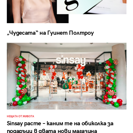
„Чудесата“ на Гуинет Полтроу
НЕЩАТА ОТ ЖИВОТА
Sinsay расте – каним те на обиколка за
подаръци в двата нови магазина