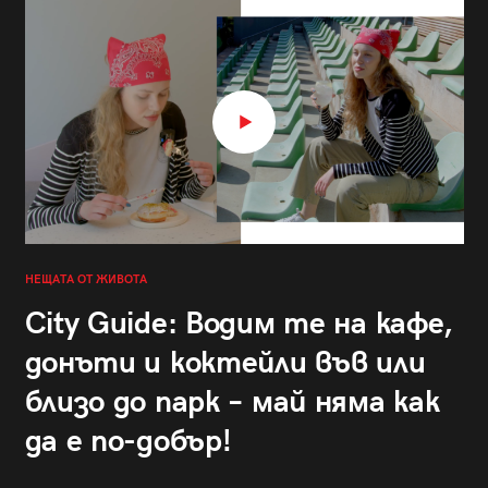
НЕЩАТА ОТ ЖИВОТА
City Guide: Водим те на кафе,
донъти и коктейли във или
близо до парк – май няма как
да е по-добър!