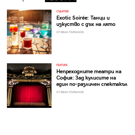
СЪБИТИЯ
Exotic Soirée: Танци и
изкуство с дъх на лято
ОТ ИВАН ПЪРВАНОВ
FEATURE
Непреходните театри на
София: Зад кулисите на
един по-различен спектакъл
ОТ ИВАН ПЪРВАНОВ