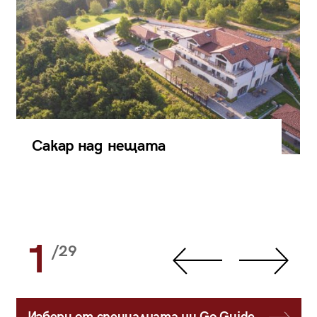
Сакар над нещата
1
/29