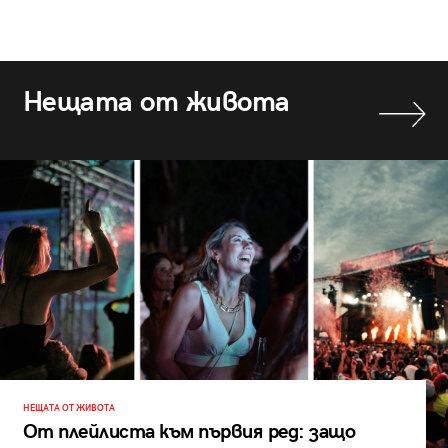
Нещата от живота
НЕЩАТА ОТ ЖИВОТА
От плейлиста към първия ред: защо