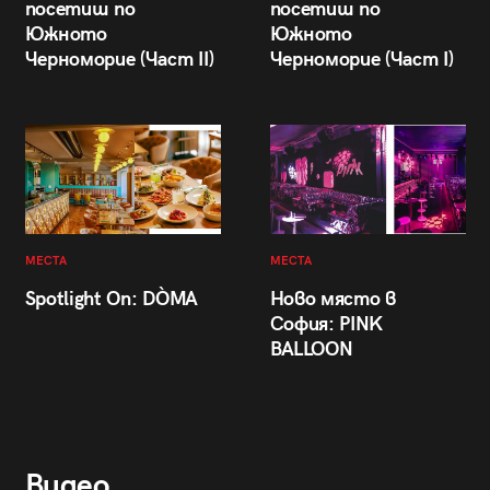
посетиш по
посетиш по
Южното
Южното
Черноморие (Част II)
Черноморие (Част I)
МЕСТА
МЕСТА
Spotlight On: DÒMA
Ново място в
София: PINK
BALLOON
Видео