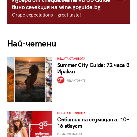
Избери от специалната ни Go Guide
вино селекция на wine.goguide.bg
Grape expectations - great taste!
Най-четени
НЕЩАТА ОТ ЖИВОТА
Summer City Guide: 72 часа в
Иракли
РЕДАКТОРИТЕ
НЕЩАТА ОТ ЖИВОТА
Събития на седмицата: 10–
16 август
ОТ МАРИЯ МАТЕВА