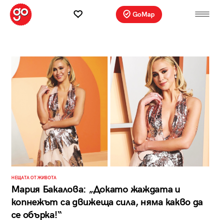
GoMap
НЕЩАТА ОТ ЖИВОТА
Мария Бакалова: „Докато жаждата и
копнежът са движеща сила, няма какво да
се обърка!“