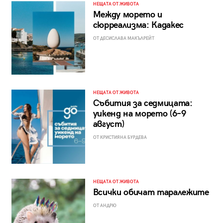
НЕЩАТА ОТ ЖИВОТА
Между морето и
сюрреализма: Кадакес
ОТ ДЕСИСЛАВА МАКЪЛРЕЙТ
НЕЩАТА ОТ ЖИВОТА
Събития за седмицата:
уикенд на морето (6–9
август)
ОТ КРИСТИЯНА БУРДЕВА
НЕЩАТА ОТ ЖИВОТА
Всички обичат таралежите
ОТ АНДРЮ