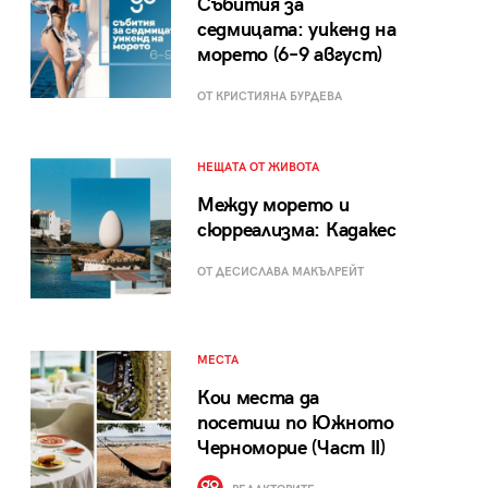
Събития за
седмицата: уикенд на
морето (6–9 август)
ОТ КРИСТИЯНА БУРДЕВА
НЕЩАТА ОТ ЖИВОТА
Между морето и
сюрреализма: Кадакес
ОТ ДЕСИСЛАВА МАКЪЛРЕЙТ
МЕСТА
Кои места да
посетиш по Южното
Черноморие (Част II)