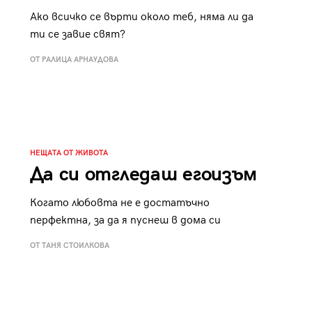
Ако всичко се върти около теб, няма ли да
ти се завие свят?
ОТ РАЛИЦА АРНАУДОВА
НЕЩАТА ОТ ЖИВОТА
Да си отгледаш егоизъм
Когато любовта не е достатъчно
перфектна, за да я пуснеш в дома си
ОТ ТАНЯ СТОИЛКОВА