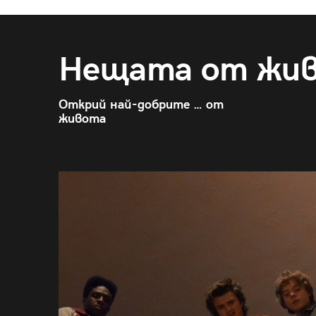
Нещата от жи
Открий най-добрите … от
живота