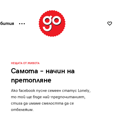
ъбития
НЕЩАТА ОТ ЖИВОТА
Самота – начин на
претопляне
Ако facebook пусне семеен статус Lonely,
то той ще бъде най-предпочитаният,
стига да имаме смелостта да се
отбележим.