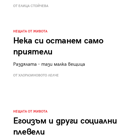
к
Tender is the Wine – Какво
ОТ ЕЛИЦА СТОЙЧЕВА
чаша
се пие на Лазурния бряг
НЕЩАТА ОТ ЖИВОТА
Нека си останем само
приятели
29
/29
Раздялата - тази малка вещица
ОТ ХЛОРАЗИНОВОТО ЛЕЛЧЕ
НЕЩАТА ОТ ЖИВОТА
Егоизъм и други социални
плевели