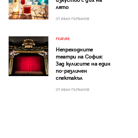
изкуство с дъх на
лято
ОТ ИВАН ПЪРВАНОВ
FEATURE
Непреходните
театри на София:
Зад кулисите на един
по-различен
спектакъл
ОТ ИВАН ПЪРВАНОВ