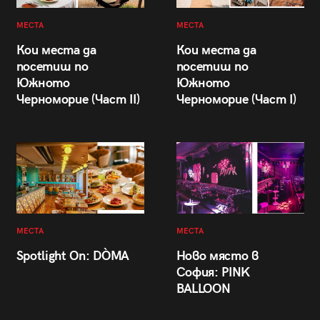
МЕСТА
МЕСТА
Кои места да
Кои места да
посетиш по
посетиш по
Южното
Южното
Черноморие (Част II)
Черноморие (Част I)
МЕСТА
МЕСТА
Spotlight On: DÒMA
Ново място в
София: PINK
BALLOON