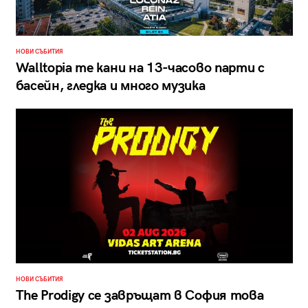
НОВИ СЪБИТИЯ
Walltopia те кани на 13-часово парти с
басейн, гледка и много музика
НОВИ СЪБИТИЯ
The Prodigy се завръщат в София това