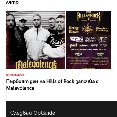
лято
НОВИ СЪБИТИЯ
Първият ден на Hills of Rock започва с
Malevolence
Следвай GoGuide