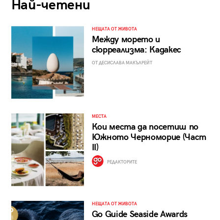
Най-четени
НЕЩАТА ОТ ЖИВОТА
Между морето и
сюрреализма: Кадакес
ОТ ДЕСИСЛАВА МАКЪЛРЕЙТ
МЕСТА
Кои места да посетиш по
Южното Черноморие (Част
II)
РЕДАКТОРИТЕ
НЕЩАТА ОТ ЖИВОТА
Go Guide Seaside Awards