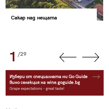
Сакар над нещата
1
/29
Избери от специалната ни Go Guide
вино селекция на wine.goguide.bg
Grape expectations - great taste!