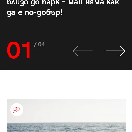
близо до парк – май няма как
да е по-добър!
01
/ 04