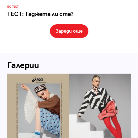
GO ТЕСТ
ТЕСТ: Гаджета ли сте?
Зареди още
Галерии