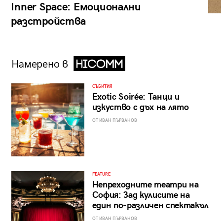
Inner Space: Емоционални
разстройства
Намерено в
СЪБИТИЯ
Exotic Soirée: Танци и
изкуство с дъх на лято
ОТ ИВАН ПЪРВАНОВ
FEATURE
Непреходните театри на
София: Зад кулисите на
един по-различен спектакъл
ОТ ИВАН ПЪРВАНОВ