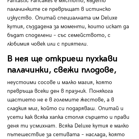
Pantastic Pancakes е мястото, където
палачинките се превръщат в истинско
изкуство. Опитай специалната им Deluxe
кутия, създадена за моменти, които искат да
бъдат споделени – със семейството, с
любимия човек или с приятели.
В нея ще откриеш пухкави
палачинки, свежи плодове,
неустоими сосове и малко магия, която
превръща всеки ден в празник. Понякога
щастието не е в големите жестове, а в
сладкия миг, който си подаряваш. Опитай и
усети как всяка хапка стопля сърцето и прави
деня ти усмихнат. Всяка Deluxe кутия е малко
пътешествие за сетивата – наслада, която