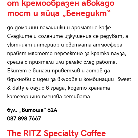
от кремообразен авокадо
тост и яйца „Бенедикт“
до домашни палачинки и ароматно кафе.
Сладките и солените изкушения се редуват, а
уютният интериор и светлата атмосфера
правят мястото перфектно за кратка пауза,
среща с приятели или релакс след работа.
Екипът е винаги приветлив и готов да
вдъхнови с идеи за вкусове и комбинации. Sweet
& Salty е оазис в града, където храната
категорично пленява сетивата.
бул. „Витоша“ 62А
087 898 7667
The RITZ Specialty Coffee