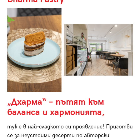
„Дхарма“ – пътят към
баланса и хармонията,
тук е в най-сладкото си проявление! Приготви
се за неустоими десерти по авторски