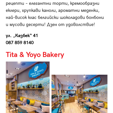
рецепти – елегантни торти, кремообразни
еклери, хрупкави каноли, ароматни меденки,
най-висок клас белгийски шоколадови бонбони
и мусови десерти! Дзен от удоволствие!
ул. „Казбек“ 41
087 859 8140
Tita & Yoyo Bakery