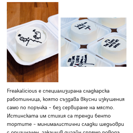
Freakalicious е специализирана сладкарска
работилница, която създава вкусни изкушения
само по поръчка – без сервиране на място.
Истинската им стихия са тренди бенто
тортите – минималистични сладки шедьоври
с оригинален, закачлив дизайн спрямо повода,