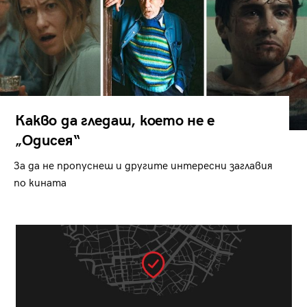
Какво да гледаш, което не е
„Одисея“
За да не пропуснеш и другите интересни заглавия
по кината