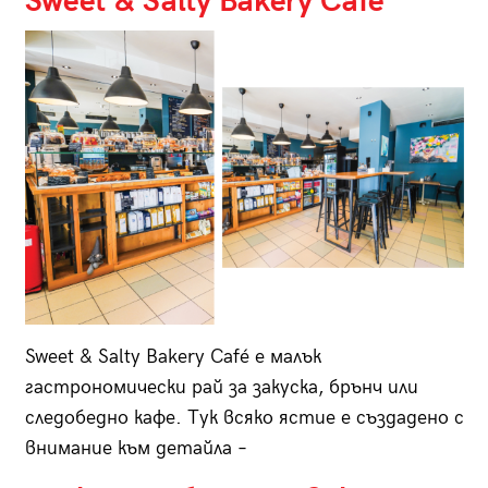
Sweet & Salty Bakery Café
Sweet & Salty Bakery Café е малък
гастрономически рай за закуска, брънч или
следобедно кафе. Тук всяко ястие е създадено с
внимание към детайла –