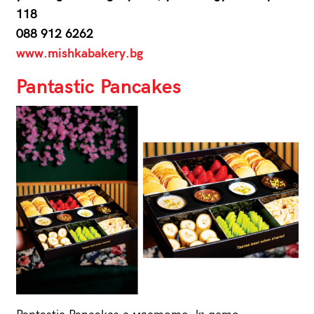
118
088 912 6262
www.mishkabakery.bg
Pantastic Pancakes