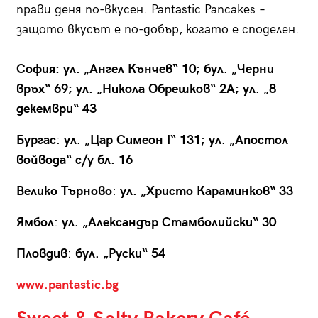
прави деня по-вкусен. Pantastic Pancakes –
защото вкусът е по-добър, когато е споделен.
София: ул. „Ангел Кънчев“ 10; бул. „Черни
връх“ 69; ул. „Никола Обрешков“ 2А; ул. „8
декември“ 43
Бургас
:
ул. „Цар Симеон I“ 131; ул. „Апостол
войвода“ с/у бл. 16
Велико Търново
:
ул. „Христо Караминков“ 33
Ямбол
:
ул. „Александър Стамболийски“ 30
Пловдив
:
бул. „Руски“ 54
www.pantastic.bg