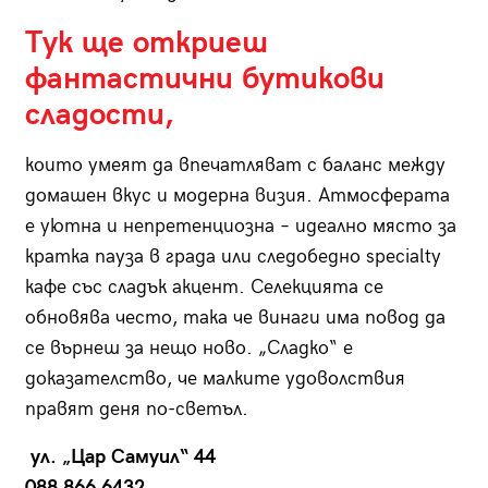
Тук ще откриеш
фантастични бутикови
сладости,
които умеят да впечатляват с баланс между
домашен вкус и модерна визия. Атмосферата
е уютна и непретенциозна – идеално място за
кратка пауза в града или следобедно specialty
кафе със сладък акцент. Селекцията се
обновява често, така че винаги има повод да
се върнеш за нещо ново. „Сладко“ е
доказателство, че малките удоволствия
правят деня по-светъл.
ул. „Цар Самуил“ 44
088 866 6432