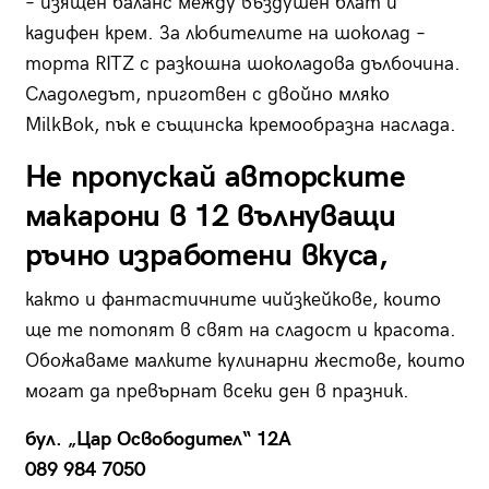
– изящен баланс между въздушен блат и
кадифен крем. За любителите на шоколад –
торта RITZ с разкошна шоколадова дълбочина.
Сладоледът, приготвен с двойно мляко
MilkBok, пък е същинска кремообразна наслада.
Не пропускай авторските
макарони в 12 вълнуващи
ръчно изработени вкуса,
както и фантастичните чийзкейкове, които
ще те потопят в свят на сладост и красота.
Обожаваме малките кулинарни жестове, които
могат да превърнат всеки ден в празник.
бул. „Цар Освободител“ 12А
089 984 7050