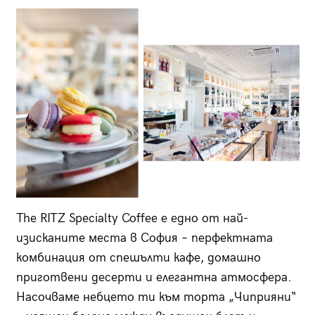
The RITZ Specialty Coffee е едно от най-
изисканите места в София – перфектната
комбинация от спешълти кафе, домашно
приготвени десерти и елегантна атмосфера.
Насочваме небцето ти към торта „Чиприяни“