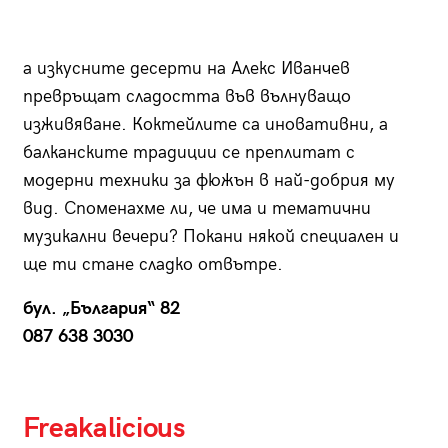
а изкусните десерти на Алекс Иванчев
превръщат сладостта във вълнуващо
изживяване. Коктейлите са иновативни, а
балканските традиции се преплитат с
модерни техники за фюжън в най-добрия му
вид. Споменахме ли, че има и тематични
музикални вечери? Покани някой специален и
ще ти стане сладко отвътре.
бул. „България“ 82
087 638 3030
Freakalicious