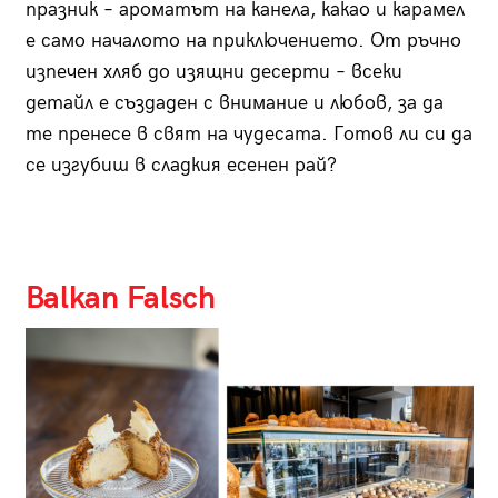
празник – ароматът на канела, какао и карамел
е само началото на приключението. От ръчно
изпечен хляб до изящни десерти – всеки
детайл е създаден с внимание и любов, за да
те пренесе в свят на чудесата. Готов ли си да
се изгубиш в сладкия есенен рай?
Готов ли си
да се потопиш в сладкия есенен рай?
Balkan Falsch