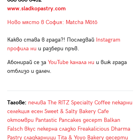
www.sladkopastry.com
Ново място в София: Matcha Mōtō
Какво става в града?! Последвай
Instagram
профила ни
и разбери пръв.
Абонирай се за
YouTube канала ни
и виж града
отблизо и далеч.
Тагове:
печива
The RITZ Specialty Coffee
пекарни
селекция
есен
Sweet & Salty Bakery Cafe
октомври
Pantastic Pancakes
десерт
Balkan
Falsch
вкус
пекерна
сладко
Freakalicious
Dharma
Pastry
сладкарници
Tita & Yoyo Bakery
десерти