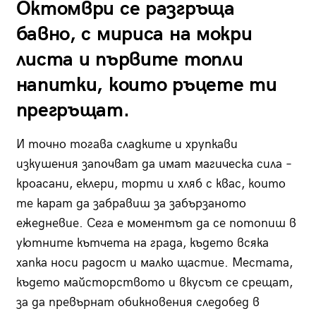
Октомври се разгръща
бавно, с мириса на мокри
листа и първите топли
напитки, които ръцете ти
прегръщат.
И точно тогава сладките и хрупкави
изкушения започват да имат магическа сила –
кроасани, еклери, торти и хляб с квас, които
те карат да забравиш за забързаното
ежедневие. Сега е моментът да се потопиш в
уютните кътчета на града, където всяка
хапка носи радост и малко щастие. Местата,
където майсторството и вкусът се срещат,
за да превърнат обикновения следобед в