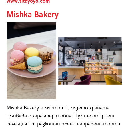
www.titayoyo.com
Mishka Bakery
Mishka Bakery е мястото, където храната
оживява с характер и обич. Тук ще откриеш
селекция от разкошни ръчно направени торти