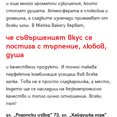
и още много ароматни изкушения, които
стоплят душата. Атмосферата е спокойна и
домашна, а сладките изненади примамват от
всеки ъгъл. В Mishka Bakery вярват,
че съвършeният вкус се
постига с търпение, любов,
душа
и качествени продукти. И точно такава
перфектна комбинация усещаш във всяка
хапка. Това не е просто сладкарничка, а място,
където ще се насладиш на безкомпромисно
качество и топло лично отношение. Всеки
път!
ул. „Родопски извор“ 73, ул. „Хайдушка гора“