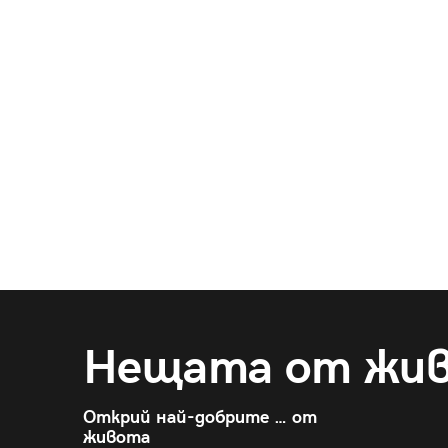
Нещата от жи
Открий най-добрите … от
живота