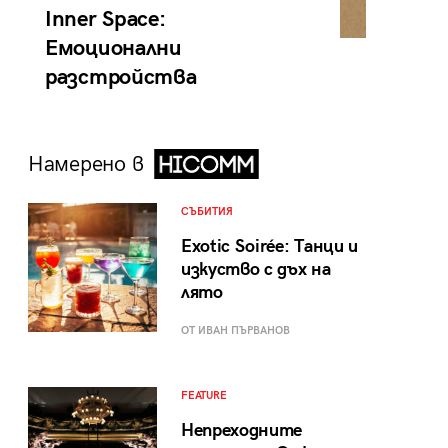
Inner Space:
Емоционални
разстройства
Намерено в
СЪБИТИЯ
Exotic Soirée: Танци и
изкуство с дъх на
лято
ОТ ИВАН ПЪРВАНОВ
FEATURE
Непреходните