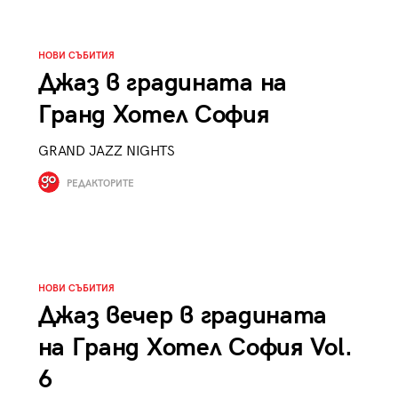
к
Tender is the Wine – Какво
чаша
се пие на Лазурния бряг
НОВИ СЪБИТИЯ
Джаз в градината на
Гранд Хотел София
GRAND JAZZ NIGHTS
29
/29
РЕДАКТОРИТЕ
НОВИ СЪБИТИЯ
Джаз вечер в градината
на Гранд Хотел София Vol.
6