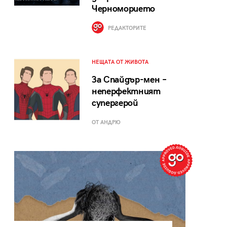
Черноморието
РЕДАКТОРИТЕ
НЕЩАТА ОТ ЖИВОТА
За Спайдър-мен –
неперфектният
супергерой
ОТ АНДРЮ