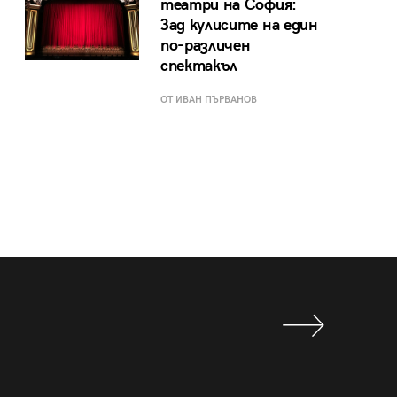
театри на София:
Зад кулисите на един
по-различен
спектакъл
ОТ ИВАН ПЪРВАНОВ