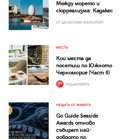
Между морето и
сюрреализма: Кадакес
ОТ ДЕСИСЛАВА МАКЪЛРЕЙТ
МЕСТА
Кои места да
посетиш по Южното
Черноморие (Част II)
РЕДАКТОРИТЕ
НЕЩАТА ОТ ЖИВОТА
Go Guide Seaside
Awards отново
събират най-
доброто по