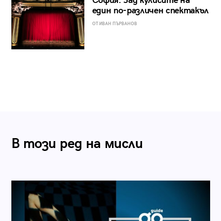
София: Зад кулисите на
един по-различен спектакъл
ОТ ИВАН ПЪРВАНОВ
В този ред на мисли