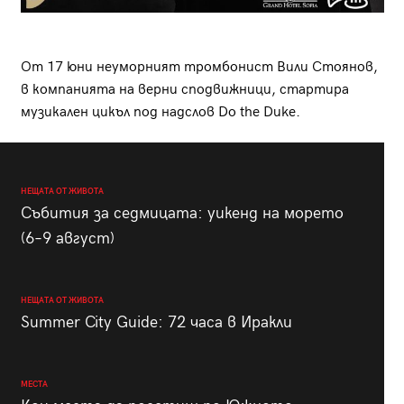
От 17 юни неуморният тромбонист Вили Стоянов,
в компанията на верни сподвижници, стартира
музикален цикъл под надслов Do the Duke.
НЕЩАТА ОТ ЖИВОТА
Събития за седмицата: уикенд на морето
(6–9 август)
НЕЩАТА ОТ ЖИВОТА
Summer City Guide: 72 часа в Иракли
МЕСТА