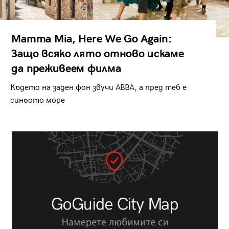
Mamma Mia, Here We Go Again:
Защо всяко лято отново искаме
да преживеем филма
Където на заден фон звучи ABBA, а пред теб е
синьото море