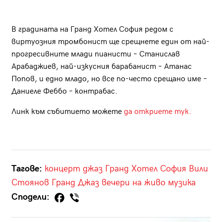
В градината на Гранд Хотел София редом с
виртуозния тромбонист ще срещнете един от най-
прогресивните млади пианисти – Станислав
Арабаджиев, най-изкусния барабанист – Атанас
Попов, и едно младо, но все по-често срещано име –
Даниеле Феббо – контрабас.
Линк към събитието можете
да откриете тук.
Тагове:
концерт
джаз
Гранд Хотел София
Вили
Стоянов
Гранд Джаз вечери
на живо
музика
Сподели: