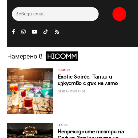
Намерено в
СЪБИТИЯ
Exotic Soirée: Танци и
изкуство с дъх на лято
ОТ ИВАН ПЪРВАНОВ
FEATURE
Непреходните театри на