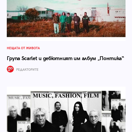
НЕЩАТА ОТ ЖИВОТА
Група Scarlet и дебютният им албум „Понтика“
РЕДАКТОРИТЕ