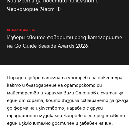
Кои места да посетиш по Южното
Черноморие (Част II)
НЕЩАТА ОТ ЖИВОТА
Избери своите фаворити сред категориите
на Go Guide Seaside Awards 2026!
Поради изобретателната употреба на оркестъра,
както и благодарение на ораторското си
майсторство и харизма Вили Стоянов е считан за
един от хората, който въздига схващането за джаза
до форма на изкуството, наравно с други
традиционни музикални жанрове и го представя по
един изключително достъпен и забавен начин.