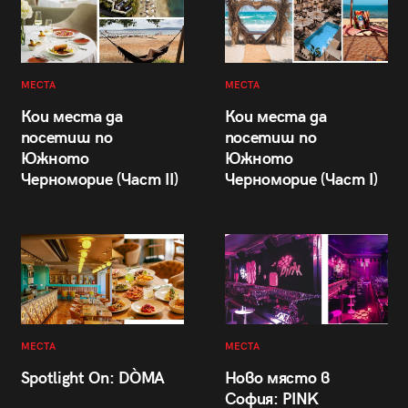
МЕСТА
МЕСТА
Кои места да
Кои места да
посетиш по
посетиш по
Южното
Южното
Черноморие (Част II)
Черноморие (Част I)
МЕСТА
МЕСТА
Spotlight On: DÒMA
Ново място в
София: PINK