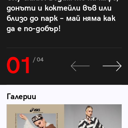
донъти и коктейли във или
близо до парк – май няма как
да е по-добър!
01
/ 04
Галерии