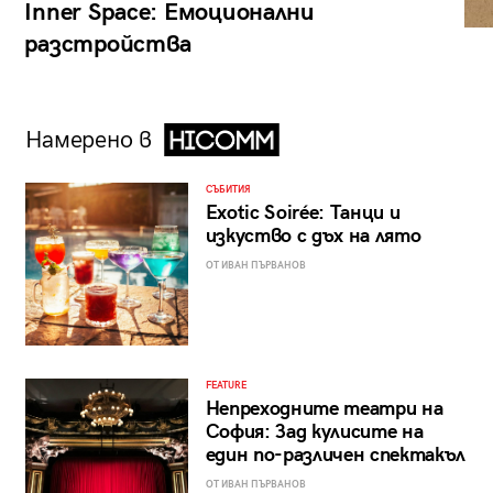
Inner Space: Емоционални
разстройства
Намерено в
СЪБИТИЯ
Exotic Soirée: Танци и
изкуство с дъх на лято
ОТ ИВАН ПЪРВАНОВ
FEATURE
Непреходните театри на
София: Зад кулисите на
един по-различен спектакъл
ОТ ИВАН ПЪРВАНОВ