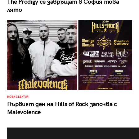
The Prodigy се завръщат в София това
лято
НОВИ СЪБИТИЯ
Първият ден на Hills of Rock започва с
Malevolence