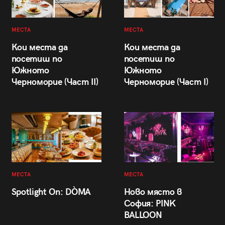
МЕСТА
МЕСТА
Кои места да
Кои места да
посетиш по
посетиш по
Южното
Южното
Черноморие (Част II)
Черноморие (Част I)
МЕСТА
МЕСТА
Spotlight On: DÒMA
Ново място в
София: PINK
BALLOON