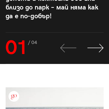
близо до парк – май няма как
да е по-добър!
01
/ 04