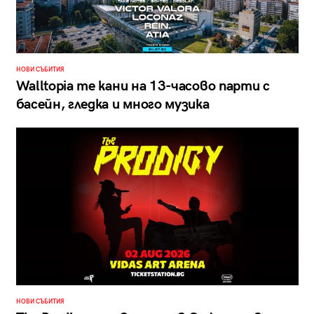
НОВИ СЪБИТИЯ
Walltopia те кани на 13-часово парти с
басейн, гледка и много музика
НОВИ СЪБИТИЯ