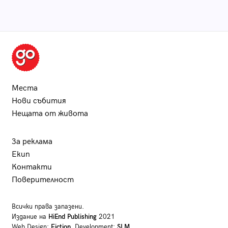
Места
Нови събития
Нещата от живота
За реклама
Екип
Контакти
Поверителност
Всички права запазени.
Издание на
HiEnd Publishing
2021
Web Design:
Fiction
, Development:
SLM