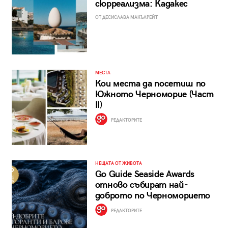
сюрреализма: Кадакес
ОТ ДЕСИСЛАВА МАКЪЛРЕЙТ
МЕСТА
Кои места да посетиш по
Южното Черноморие (Част
II)
РЕДАКТОРИТЕ
НЕЩАТА ОТ ЖИВОТА
Go Guide Seaside Awards
отново събират най-
доброто по Черноморието
РЕДАКТОРИТЕ