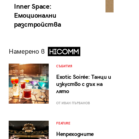
Inner Space:
Емоционални
разстройства
Намерено в
СЪБИТИЯ
Exotic Soirée: Танци и
изкуство с дъх на
лято
ОТ ИВАН ПЪРВАНОВ
FEATURE
Непреходните