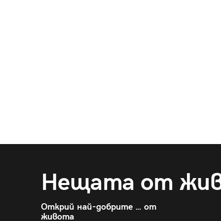
Нещата от жи
Открий най-добрите … от
живота