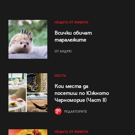
НЕЩАТА ОТ ЖИВОТА
Всички обичат
таралежите
ОТ АНДРЮ
МЕСТА
Кои места да
посетиш по Южното
Черноморие (Част II)
РЕДАКТОРИТЕ
НЕЩАТА ОТ ЖИВОТА