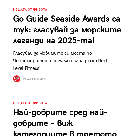
НЕЩАТА ОТ ЖИВОТА
Go Guide Seaside Awards са
тук: гласувай за морските
легенди на 2025-та!
Гласувай за любимите си места по
Черноморието и спечели награди от Next
Level Fitness!
РЕДАКТОРИТЕ
НЕЩАТА ОТ ЖИВОТА
Най-добрите сред най-
добрите – виж
категориите в третото