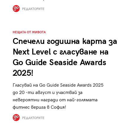
к
Tender is the Wine – Какво
РЕДАКТОРИТЕ
чаша
се пие на Лазурния бряг
НЕЩАТА ОТ ЖИВОТА
Спечели годишна карта за
Next Level с гласуване на
29
/29
Go Guide Seaside Awards
2025!
Гласувай на Go Guide Seaside Awards 2025
до 20 -ти август и участвай за
невероятни награди от най-голямата
фитнес верига в София!
РЕДАКТОРИТЕ