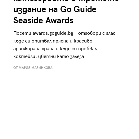
издание на Go Guide
Seaside Awards
Посети awards.goguide.bg – отговори с глас
къде си опитвал прясна и красиво
аранжирана храна и къде си пробвал
коктейли, цветни като залеза
ОТ МАРИЯ МАРИНКОВА