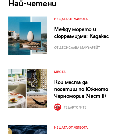
Най-четени
НЕЩАТА ОТ ЖИВОТА
Между морето и
сюрреализма: Кадакес
ОТ ДЕСИСЛАВА МАКЪЛРЕЙТ
МЕСТА
Кои места да
посетиш по Южното
Черноморие (Част II)
РЕДАКТОРИТЕ
НЕЩАТА ОТ ЖИВОТА