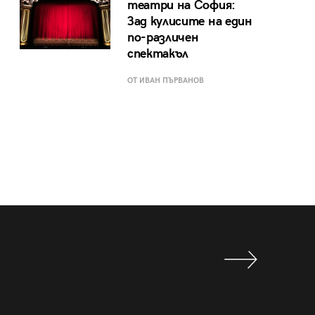
театри на София:
Зад кулисите на един
по-различен
спектакъл
ОТ ИВАН ПЪРВАНОВ