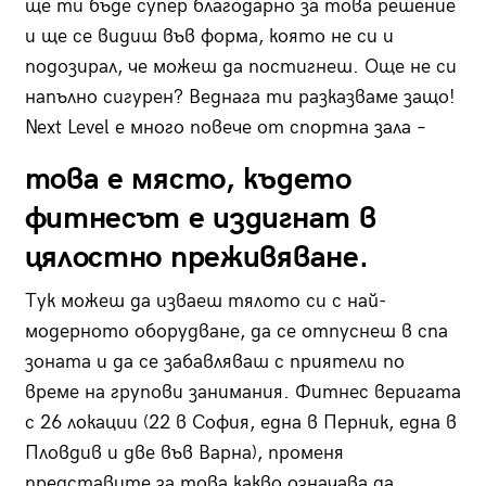
ще ти бъде супер благодарно за това решение
и ще се видиш във форма, която не си и
подозирал, че можеш да постигнеш. Още не си
напълно сигурен? Веднага ти разказваме защо!
Next Level е много повече от спортна зала –
това е място, където
фитнесът е издигнат в
цялостно преживяване.
Тук можеш да изваеш тялото си с най-
модерното оборудване, да се отпуснеш в спа
зоната и да се забавляваш с приятели по
време на групови занимания. Фитнес веригата
с 26 локации (22 в София, една в Перник, една в
Пловдив и две във Варна), променя
представите за това какво означава да