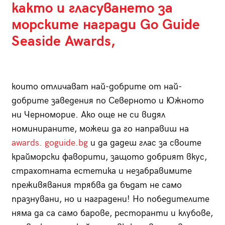
както и гласуването за
морските награди
Go Guide
Seaside Awards
,
които отличават най-добрите от най-
добрите заведения по Северното и Южното
ни Черноморие. Ако още не си видял
номинираните, можеш да го направиш на
awards. goguide.bg
и да дадеш глас за своите
крайморски фаворити, защото добрият вкус,
страхотната естетика и незабравимите
преживявания трябва да бъдат не само
празнувани, но и наградени! Но победителите
няма да са само барове, ресторанти и клубове,