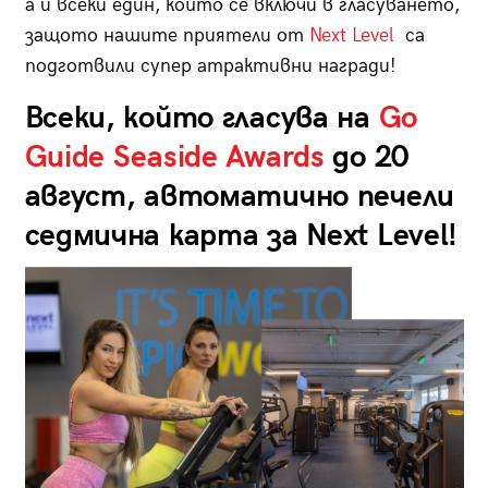
а и всеки един, който се включи в гласуването,
защото нашите приятели от
Next Level
са
подготвили супер атрактивни награди!
Всеки, който гласува на
Go
Guide Seaside Awards
до 20
август, автоматично печели
седмична карта за Next Level!