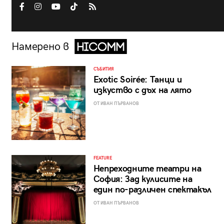
Намерено в
СЪБИТИЯ
Exotic Soirée: Танци и
изкуство с дъх на лято
ОТ ИВАН ПЪРВАНОВ
FEATURE
Непреходните театри на
София: Зад кулисите на
един по-различен спектакъл
ОТ ИВАН ПЪРВАНОВ