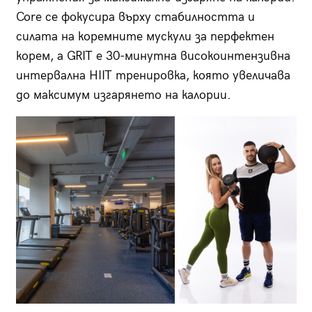
Core се фокусира върху стабилността и
силата на коремните мускули за перфектен
корем, а GRIT е 30-минутна високоинтензивна
интервална HIIT тренировка, която увеличава
до максимум изгарянето на калории.