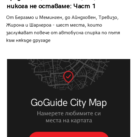
никога не оставаме: Част 1
От Бергамо и Меминген, до Айндховен, Тревизо,
Жирона и Шарлероа - шест места, които
заслужават повече от автобусна спирка по пътя
към някъде другаде