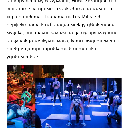
и съпругата му в Оукланд, Нова Зеландия, и с
годините са променили живота на милиони
хора по света. Тайната на Les Mills е в
перфектната комбинация между движения и
музика, специално заложена да изгаря мазнини
и изгражда мускулна маса, като същевременно
превръща тренировката в истинско
удоволствие.