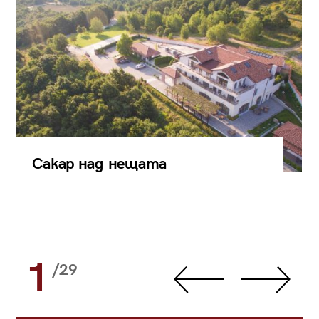
Сакар над нещата
1
/29