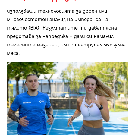
използващи технологията за двоен или
многочестотен анализ на импеданса на
тялото (BIA). Резултатите ти дават ясна
представа за напредъка – дали си намалил
телесните мазнини, или си натрупал мускулна
маса.