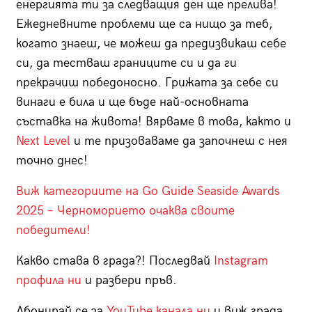
енергията ти за следващия ден ще прелива!
Ежедневните проблеми ще са нищо за теб,
когато знаеш, че можеш да предизвикаш себе
си, да тестваш границите си и да ги
прекрачиш победоносно. Грижата за себе си
винаги е била и ще бъде най-основната
съставка на живота! Вярваме в това, както и
Next Level
и те призоваваме да започнеш с нея
точно днес!
Виж категориите на Go Guide Seaside Awards
2025 – Черноморието очаква своите
победители!
Какво става в града?! Последвай
Instagram
профила ни
и разбери пръв.
Абонирай се за
YouTube канала ни
и виж града