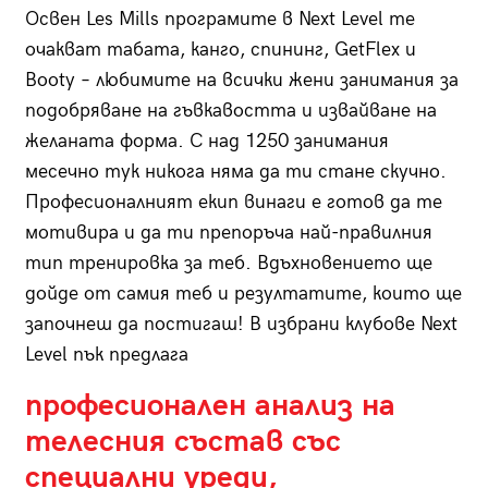
Освен Les Mills програмите в Next Level те
очакват табата, канго, спининг, GetFlex и
Booty – любимите на всички жени занимания за
подобряване на гъвкавостта и извайване на
желаната форма. С над 1250 занимания
месечно тук никога няма да ти стане скучно.
Професионалният екип винаги е готов да те
мотивира и да ти препоръча най-правилния
тип тренировка за теб. Вдъхновението ще
дойде от самия теб и резултатите, които ще
започнеш да постигаш! В избрани клубове Next
Level пък предлага
професионален анализ на
телесния състав със
специални уреди,