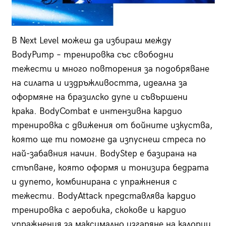
В Next Level можеш да избираш между
BodyPump – тренировка със свободни
тежести и много повторения за подобряване
на силата и издръжливостта, идеална за
оформяне на бразилско дупе и съвършени
крака. BodyCombat е интензивна кардио
тренировка с движения от бойните изкуства,
която ще ти помогне да изпуснеш стреса по
най-забавния начин. BodyStep е базирана на
стъпване, която оформя и тонизира бедрата
и дупето, комбинирана с упражнения с
тежести. BodyAttack представлява кардио
тренировка с аеробика, скокове и кардио
упражнения за максимално изгаряне на калории.