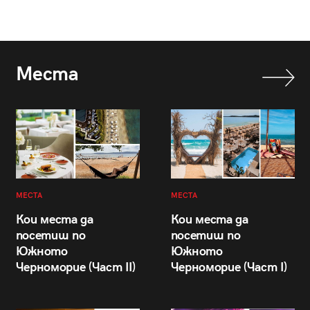
Места
МЕСТА
МЕСТА
Кои места да
Кои места да
посетиш по
посетиш по
Южното
Южното
Черноморие (Част II)
Черноморие (Част I)