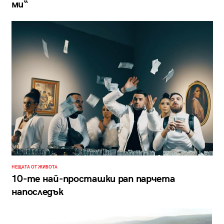
ми“
НЕЩАТА ОТ ЖИВОТА
10-те най-просташки рап парчета
напоследък