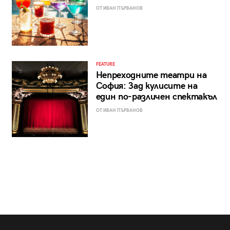
ОТ ИВАН ПЪРВАНОВ
FEATURE
Непреходните театри на
София: Зад кулисите на
един по-различен спектакъл
ОТ ИВАН ПЪРВАНОВ