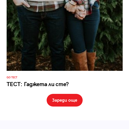
GO ТЕСТ
ТЕСТ: Гаджета ли сте?
Зареди още