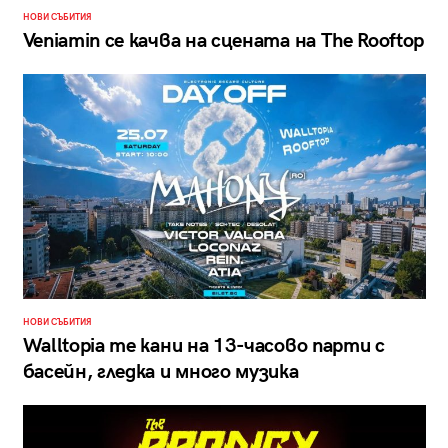
НОВИ СЪБИТИЯ
Veniamin се качва на сцената на The Rooftop
НОВИ СЪБИТИЯ
Walltopia те кани на 13-часово парти с
басейн, гледка и много музика