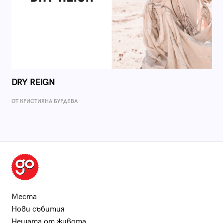
DRY REIGN
ОТ КРИСТИЯНА БУРДЕВА
Места
Нови събития
Нещата от живота