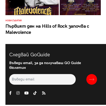
НОВИ СЪБИТИЯ
Първият ден на Hills of Rock започва с
Malevolence
Следвай GoGuide
Въведи email, за да получаваш GO Guide
бюлетин