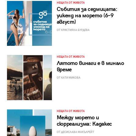
НЕЩАТА ОТ ЖИВОТА
Събития за седмицата:
уикенд на морето (6–9
август)
ОТ КРИСТИЯНА БУРДЕВА
НЕЩАТА ОТ ЖИВОТА
Лятото винаги е в минало
време
ОТ КАТИ МИКОВА
НЕЩАТА ОТ ЖИВОТА
Между морето и
сюрреализма: Кадакес
ОТ ДЕСИСЛАВА МАКЪЛРЕЙТ