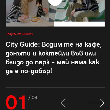
НЕЩАТА ОТ ЖИВОТА
City Guide: Водим те на кафе,
донъти и коктейли във или
близо до парк – май няма как
да е по-добър!
01
/ 04