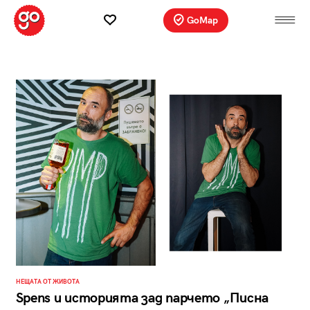
GoMap
НЕЩАТА ОТ ЖИВОТА
Spens и историята зад парчето „Писна