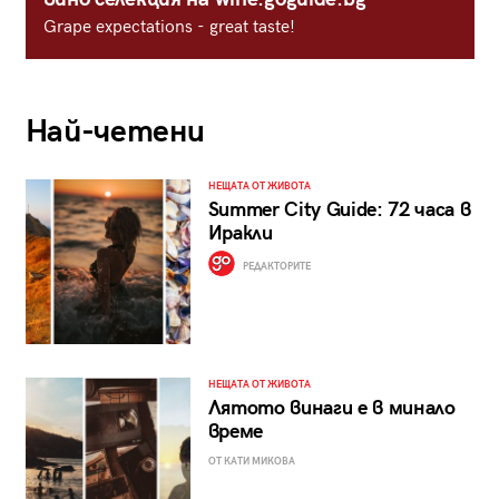
Grape expectations - great taste!
Най-четени
НЕЩАТА ОТ ЖИВОТА
Summer City Guide: 72 часа в
Иракли
РЕДАКТОРИТЕ
НЕЩАТА ОТ ЖИВОТА
Лятото винаги е в минало
време
ОТ КАТИ МИКОВА