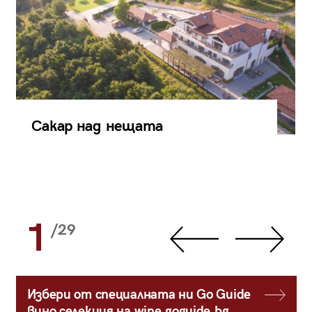
Сакар над нещата
1
/29
Избери от специалната ни Go Guide
вино селекция на wine.goguide.bg