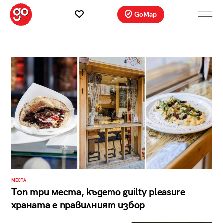
GoMap
МЕСТА
Топ три места, където guilty pleasure
храната е правилният избор