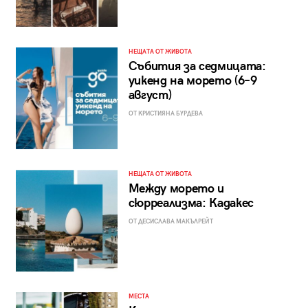
НЕЩАТА ОТ ЖИВОТА
Събития за седмицата:
уикенд на морето (6–9
август)
ОТ КРИСТИЯНА БУРДЕВА
НЕЩАТА ОТ ЖИВОТА
Между морето и
сюрреализма: Кадакес
ОТ ДЕСИСЛАВА МАКЪЛРЕЙТ
МЕСТА