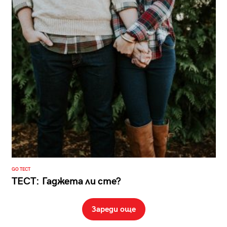
GO ТЕСТ
ТЕСТ: Гаджета ли сте?
Зареди още