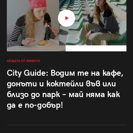
НЕЩАТА ОТ ЖИВОТА
City Guide: Водим те на кафе,
донъти и коктейли във или
близо до парк – май няма как
да е по-добър!