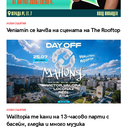
НОВИ СЪБИТИЯ
Veniamin се качва на сцената на The Rooftop
НОВИ СЪБИТИЯ
Walltopia те кани на 13-часово парти с
басейн, гледка и много музика