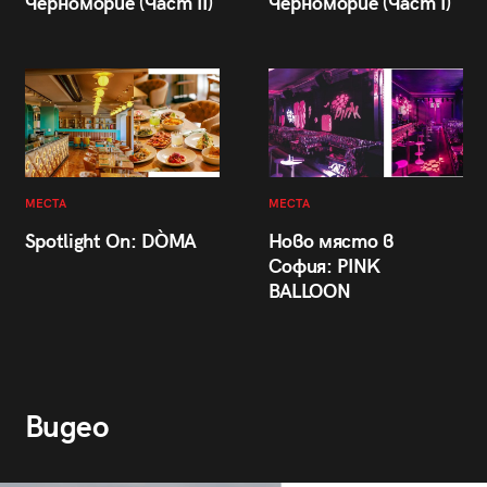
Черноморие (Част II)
Черноморие (Част I)
МЕСТА
МЕСТА
Spotlight On: DÒMA
Ново място в
София: PINK
BALLOON
Видео