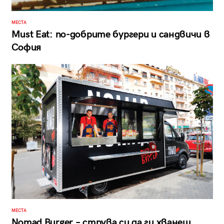
МЕСТА
Must Eat: по-добрите бургери и сандвичи в
София
МЕСТА
Nomad Burger – струва си да ги хванеш