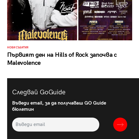
НОВИ СЪБИТИЯ
Първият ден на Hills of Rock започва с
Malevolence
Следвай GoGuide
Въведи email, за да получаваш GO Guide
бюлетин