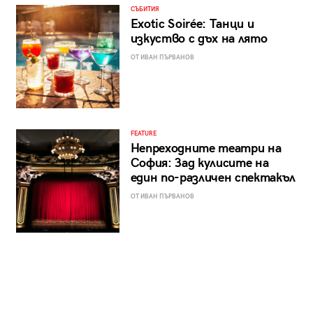
СЪБИТИЯ
Exotic Soirée: Танци и
изкуство с дъх на лято
ОТ ИВАН ПЪРВАНОВ
FEATURE
Непреходните театри на
София: Зад кулисите на
един по-различен спектакъл
ОТ ИВАН ПЪРВАНОВ