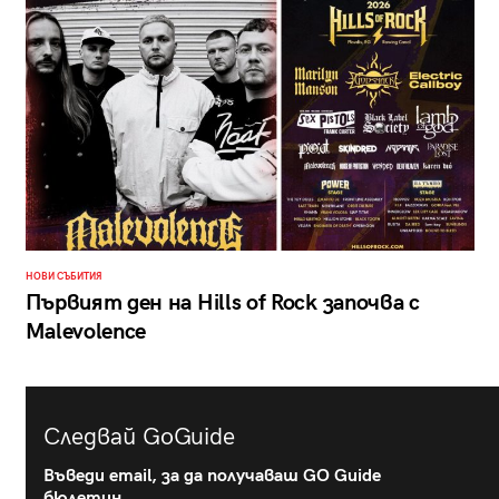
НОВИ СЪБИТИЯ
Първият ден на Hills of Rock започва с
Malevolence
Следвай GoGuide
Въведи email, за да получаваш GO Guide
бюлетин