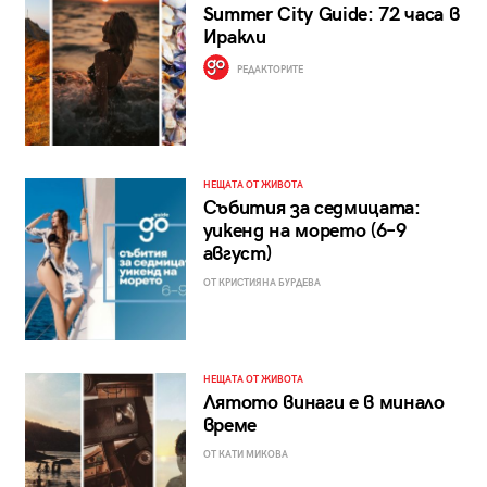
Summer City Guide: 72 часа в
Иракли
РЕДАКТОРИТЕ
НЕЩАТА ОТ ЖИВОТА
Събития за седмицата:
уикенд на морето (6–9
август)
ОТ КРИСТИЯНА БУРДЕВА
НЕЩАТА ОТ ЖИВОТА
Лятото винаги е в минало
време
ОТ КАТИ МИКОВА