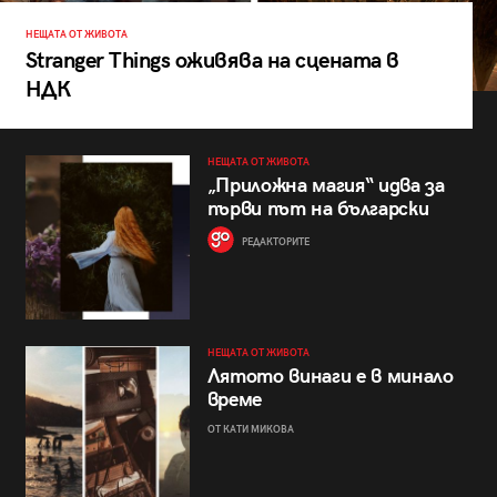
НЕЩАТА ОТ ЖИВОТА
Stranger Things оживява на сцената в
НДК
НЕЩАТА ОТ ЖИВОТА
„Приложна магия“ идва за
първи път на български
РЕДАКТОРИТЕ
НЕЩАТА ОТ ЖИВОТА
Лятото винаги е в минало
време
ОТ КАТИ МИКОВА