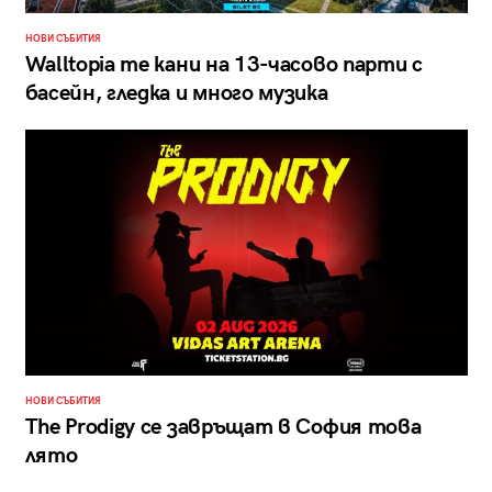
НОВИ СЪБИТИЯ
Walltopia те кани на 13-часово парти с
басейн, гледка и много музика
НОВИ СЪБИТИЯ
The Prodigy се завръщат в София това
лято