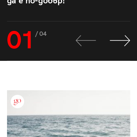
да е по-добър!
01
/ 04