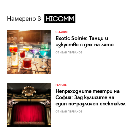
Намерено в
СЪБИТИЯ
Exotic Soirée: Танци и
изкуство с дъх на лято
ОТ ИВАН ПЪРВАНОВ
FEATURE
Непреходните театри на
София: Зад кулисите на
един по-различен спектакъл
ОТ ИВАН ПЪРВАНОВ