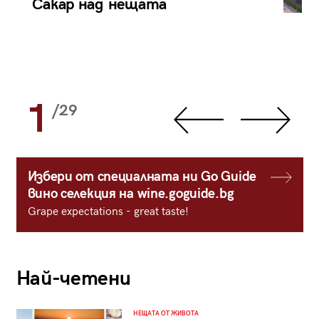
Сакар над нещата
1
/29
Избери от специалната ни Go Guide
вино селекция на wine.goguide.bg
Grape expectations - great taste!
Най-четени
НЕЩАТА ОТ ЖИВОТА