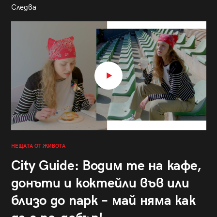
Следва
НЕЩАТА ОТ ЖИВОТА
City Guide: Водим те на кафе,
донъти и коктейли във или
близо до парк – май няма как