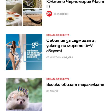
Южното Черноморие (Част
II)
РЕДАКТОРИТЕ
НЕЩАТА ОТ ЖИВОТА
Събития за седмицата:
уикенд на морето (6–9
август)
ОТ КРИСТИЯНА БУРДЕВА
НЕЩАТА ОТ ЖИВОТА
Всички обичат таралежите
ОТ АНДРЮ