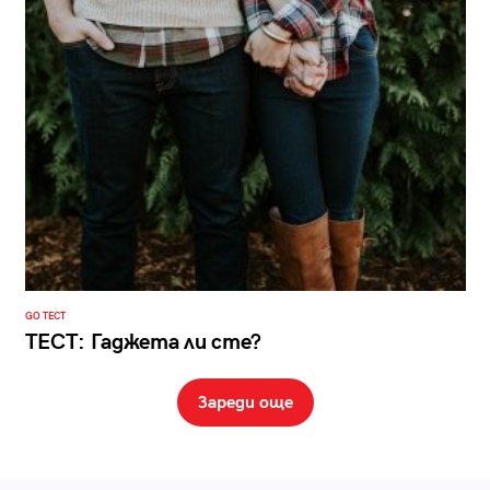
GO ТЕСТ
ТЕСТ: Гаджета ли сте?
Зареди още