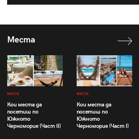
Места
МЕСТА
МЕСТА
Кои места да
Кои места да
посетиш по
посетиш по
Южното
Южното
Черноморие (Част II)
Черноморие (Част I)