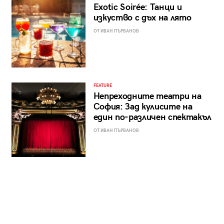
Exotic Soirée: Танци и
изкуство с дъх на лято
ОТ ИВАН ПЪРВАНОВ
FEATURE
Непреходните театри на
София: Зад кулисите на
един по-различен спектакъл
ОТ ИВАН ПЪРВАНОВ