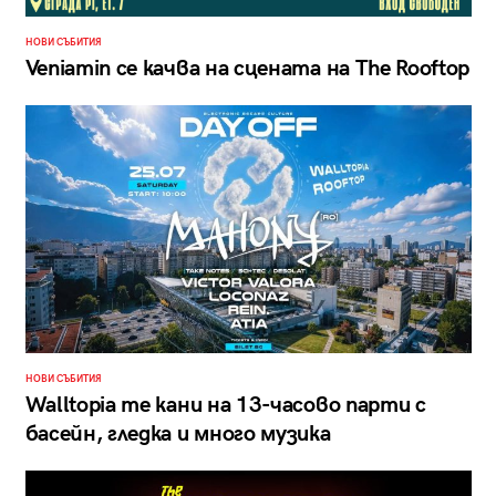
НОВИ СЪБИТИЯ
Veniamin се качва на сцената на The Rooftop
НОВИ СЪБИТИЯ
Walltopia те кани на 13-часово парти с
басейн, гледка и много музика