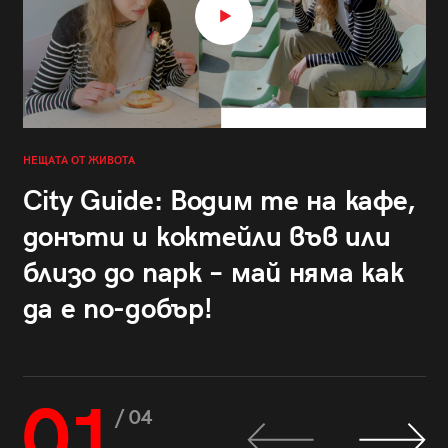
НЕЩАТА ОТ ЖИВОТА
City Guide: Водим те на кафе,
донъти и коктейли във или
близо до парк – май няма как
да е по-добър!
01
/ 04