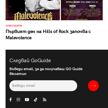
НОВИ СЪБИТИЯ
Първият ден на Hills of Rock започва с
Malevolence
Следвай GoGuide
Въведи email, за да получаваш GO Guide
бюлетин