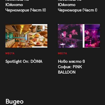
Южното
Южното
Черноморие (Част II)
Черноморие (Част I)
МЕСТА
МЕСТА
Spotlight On: DÒMA
Ново място в
София: PINK
BALLOON
Видео