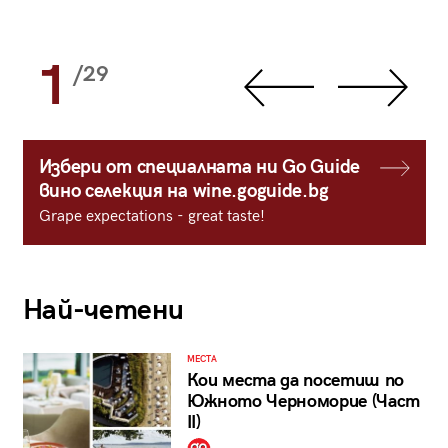
1
/29
Избери от специалната ни Go Guide
вино селекция на wine.goguide.bg
Grape expectations - great taste!
Най-четени
МЕСТА
Кои места да посетиш по
Южното Черноморие (Част
II)