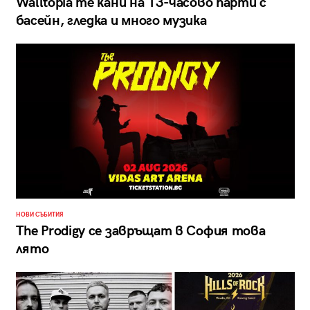
Walltopia те кани на 13-часово парти с
басейн, гледка и много музика
НОВИ СЪБИТИЯ
The Prodigy се завръщат в София това
лято