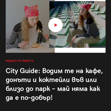
НЕЩАТА ОТ ЖИВОТА
City Guide: Водим те на кафе,
донъти и коктейли във или
близо до парк – май няма как
да е по-добър!