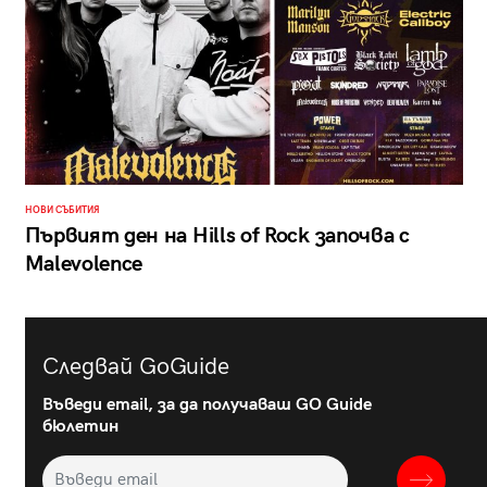
НОВИ СЪБИТИЯ
Първият ден на Hills of Rock започва с
Malevolence
Следвай GoGuide
Въведи email, за да получаваш GO Guide
бюлетин