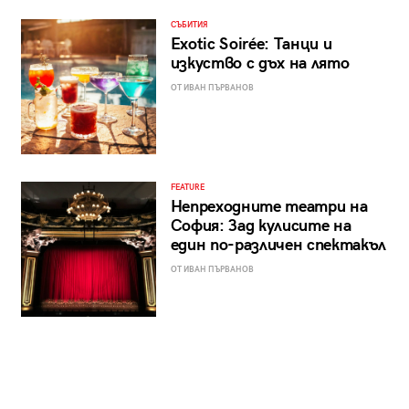
СЪБИТИЯ
Exotic Soirée: Танци и
изкуство с дъх на лято
ОТ ИВАН ПЪРВАНОВ
FEATURE
Непреходните театри на
София: Зад кулисите на
един по-различен спектакъл
ОТ ИВАН ПЪРВАНОВ