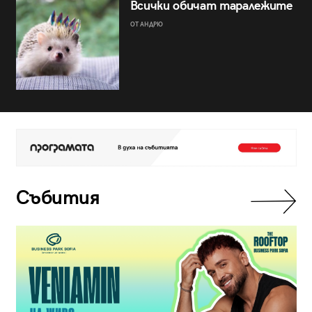
Всички обичат таралежите
ОТ АНДРЮ
Събития