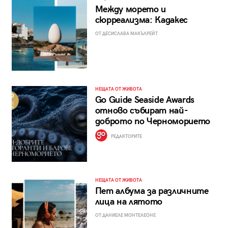
Между морето и
сюрреализма: Кадакес
ОТ ДЕСИСЛАВА МАКЪЛРЕЙТ
НЕЩАТА ОТ ЖИВОТА
Go Guide Seaside Awards
отново събират най-
доброто по Черноморието
РЕДАКТОРИТЕ
НЕЩАТА ОТ ЖИВОТА
Пет албума за различните
лица на лятото
ОТ ДАНИЕЛЕ МОНТЕЛЕОНЕ