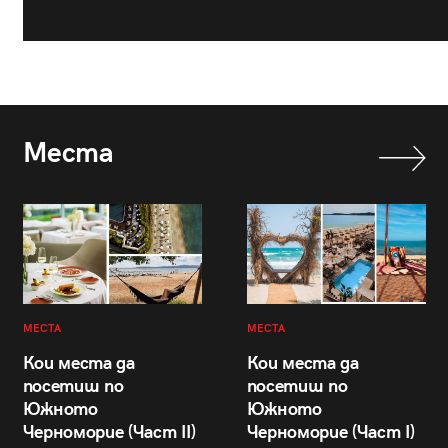
Места
МЕСТА
МЕСТА
Кои места да
Кои места да
посетиш по
посетиш по
Южното
Южното
Черноморие (Част II)
Черноморие (Част I)