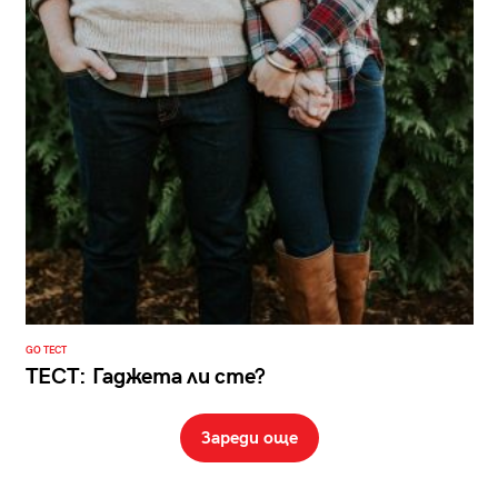
GO ТЕСТ
ТЕСТ: Гаджета ли сте?
Зареди още