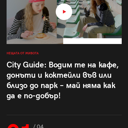
НЕЩАТА ОТ ЖИВОТА
City Guide: Водим те на кафе,
донъти и коктейли във или
близо до парк – май няма как
да е по-добър!
/ 04