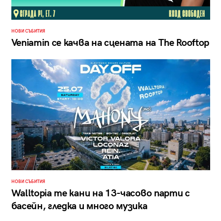
НОВИ СЪБИТИЯ
Veniamin се качва на сцената на The Rooftop
НОВИ СЪБИТИЯ
Walltopia те кани на 13-часово парти с
басейн, гледка и много музика