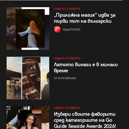
НЕЩАТА ОТ ЖИВОТА
„Приложна магия“ идва за
първи път на български
РЕДАКТОРИТЕ
НЕЩАТА ОТ ЖИВОТА
Лятото винаги е в минало
време
ОТ КАТИ МИКОВА
НЕЩАТА ОТ ЖИВОТА
Избери своите фаворити
сред категориите на Go
Guide Seaside Awards 2026!