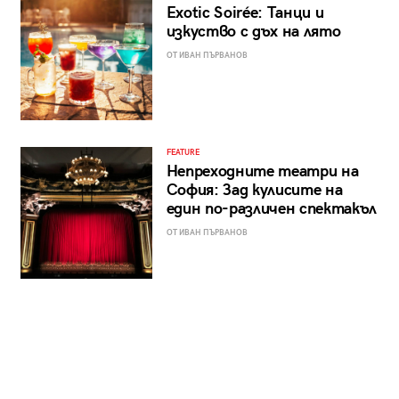
Exotic Soirée: Танци и
изкуство с дъх на лято
ОТ ИВАН ПЪРВАНОВ
FEATURE
Непреходните театри на
София: Зад кулисите на
един по-различен спектакъл
ОТ ИВАН ПЪРВАНОВ