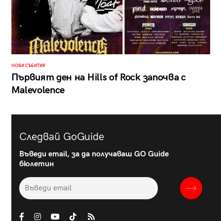
НОВИ СЪБИТИЯ
Първият ден на Hills of Rock започва с
Malevolence
Следвай GoGuide
Въведи email, за да получаваш GO Guide
бюлетин