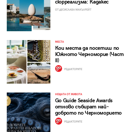
сюрреализма: Кадакес
ОТ ДЕСИСЛАВА МАКЪЛРЕЙТ
МЕСТА
Кои места да посетиш по
Южното Черноморие (Част
II)
РЕДАКТОРИТЕ
НЕЩАТА ОТ ЖИВОТА
Go Guide Seaside Awards
отново събират най-
доброто по Черноморието
РЕДАКТОРИТЕ