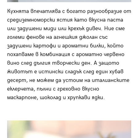
Кухнята впечатлява с богато разнообразие от
средиземноморски ястия като вкусна паста
или задушени миди или крехък дивеч. Ние сме
големи фенове на агнешкия джолан със
задушени картофи и ароматни билки, който
похапваме в комбинация с ароматно червено
вино след дългия творчески ден. А защото
животът е истински сладък след един хубав
десерт, не можем да устоим на италианските
еклерчета, пълни с греховно вкусно
маскарпоне, шоколад и хрупкави ядки.