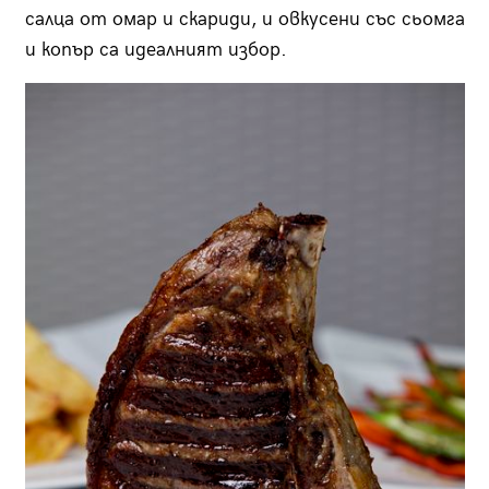
салца от омар и скариди, и овкусени със сьомга
и копър са идеалният избор.