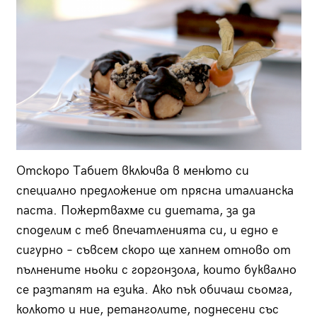
Отскоро Табиет включва в менюто си
специално предложение от прясна италианска
паста. Пожертвахме си диетата, за да
споделим с теб впечатленията си, и едно е
сигурно – съвсем скоро ще хапнем отново от
пълнените ньоки с горгонзола, които буквално
се разтапят на езика. Ако пък обичаш сьомга,
колкото и ние, ретанголите, поднесени със