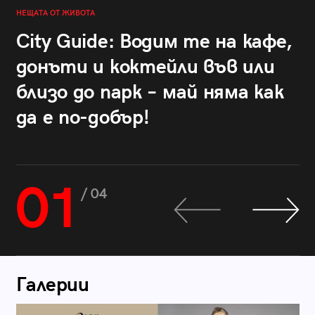
НЕЩАТА ОТ ЖИВОТА
City Guide: Водим те на кафе,
донъти и коктейли във или
близо до парк – май няма как
да е по-добър!
01
/ 04
Галерии