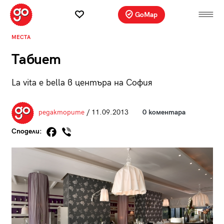
GoMap
МЕСТА
Табиет
La vita e bella в центъра на София
редакторите
/ 11.09.2013
0 коментара
Сподели: