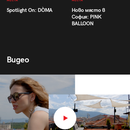
МЕСТА
МЕСТА
Spotlight On: DÒMA
Ново място в
София: PINK
BALLOON
Видео