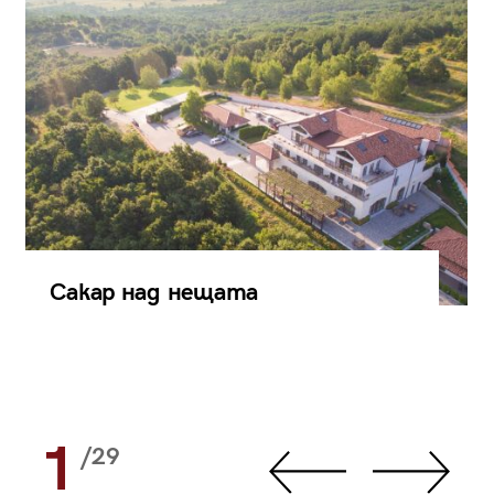
Сакар над нещата
1
/29