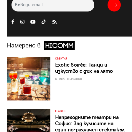
Намерено в
СЪБИТИЯ
Exotic Soirée: Танци и
изкуство с дъх на лято
ОТ ИВАН ПЪРВАНОВ
FEATURE
Непреходните театри на
София: Зад кулисите на
един по-различен спектакъл