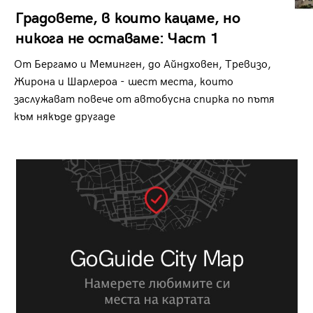
Градовете, в които кацаме, но
никога не оставаме: Част 1
От Бергамо и Меминген, до Айндховен, Тревизо,
Жирона и Шарлероа - шест места, които
заслужават повече от автобусна спирка по пътя
към някъде другаде