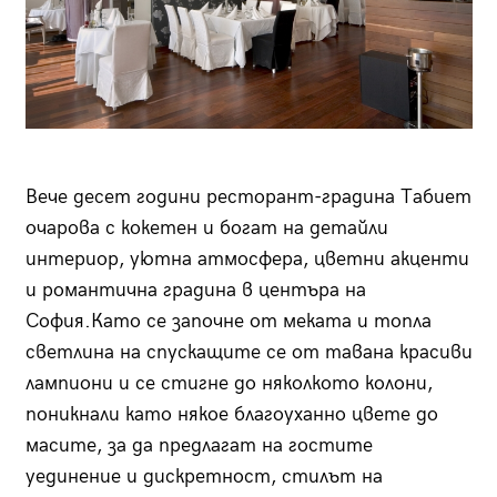
Вече десет години ресторант-градина Табиет
очарова с кокетен и богат на детайли
интериор, уютна атмосфера, цветни акценти
и романтична градина в центъра на
София.Като се започне от меката и топла
светлина на спускащите се от тавана красиви
лампиони и се стигне до няколкото колони,
поникнали като някое благоуханно цвете до
масите, за да предлагат на гостите
уединение и дискретност, стилът на