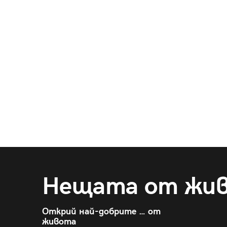
Нещата от жи
Открий най-добрите … от
живота