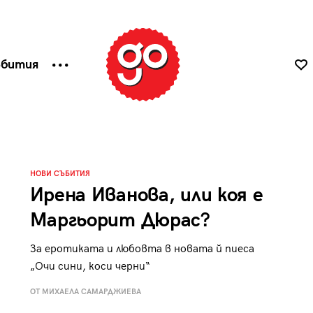
ъбития
НОВИ СЪБИТИЯ
Ирена Иванова, или коя е
Маргьорит Дюрас?
За еротиката и любовта в новата й пиеса
„Очи сини, коси черни“
ОТ МИХАЕЛА САМАРДЖИЕВА