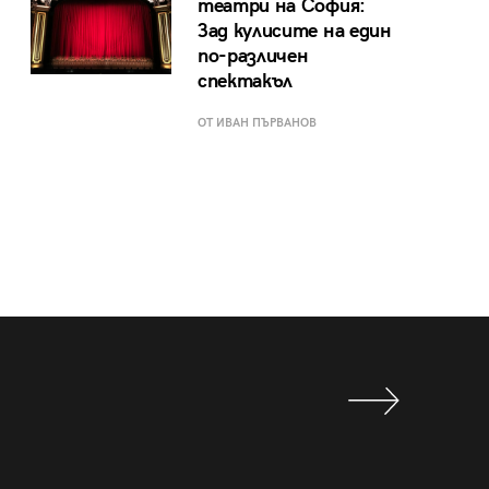
театри на София:
Зад кулисите на един
по-различен
спектакъл
ОТ ИВАН ПЪРВАНОВ