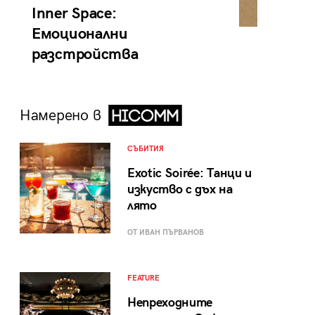
Inner Space:
Емоционални
разстройства
Намерено в
СЪБИТИЯ
Exotic Soirée: Танци и
изкуство с дъх на
лято
ОТ ИВАН ПЪРВАНОВ
FEATURE
Непреходните