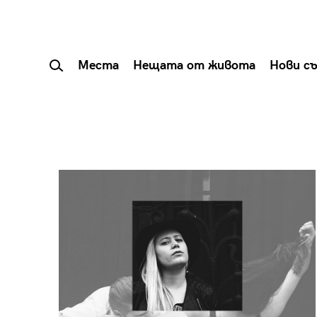
Места
Нещата от живота
Нови с