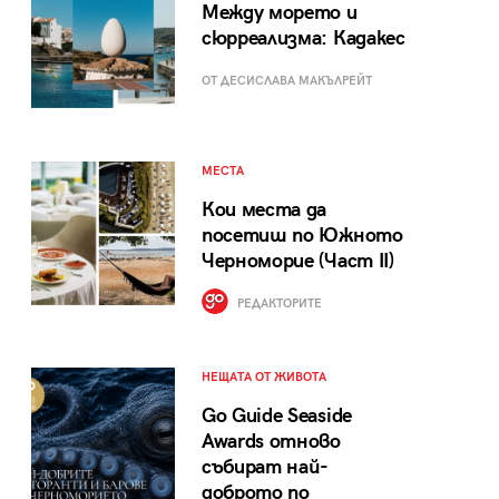
Между морето и
сюрреализма: Кадакес
ОТ ДЕСИСЛАВА МАКЪЛРЕЙТ
МЕСТА
Кои места да
посетиш по Южното
Черноморие (Част II)
РЕДАКТОРИТЕ
НЕЩАТА ОТ ЖИВОТА
Go Guide Seaside
Awards отново
събират най-
доброто по