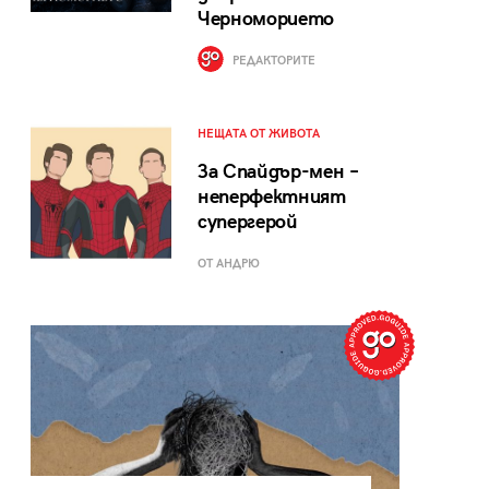
Черноморието
РЕДАКТОРИТЕ
НЕЩАТА ОТ ЖИВОТА
За Спайдър-мен –
неперфектният
супергерой
ОТ АНДРЮ