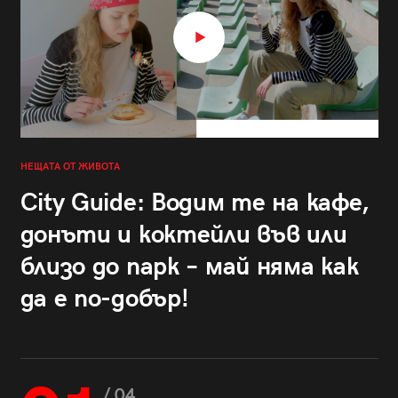
НЕЩАТА ОТ ЖИВОТА
City Guide: Водим те на кафе,
донъти и коктейли във или
близо до парк – май няма как
да е по-добър!
/ 04