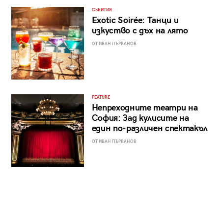
СЪБИТИЯ
Exotic Soirée: Танци и
изкуство с дъх на лято
ОТ ИВАН ПЪРВАНОВ
FEATURE
Непреходните театри на
София: Зад кулисите на
един по-различен спектакъл
ОТ ИВАН ПЪРВАНОВ