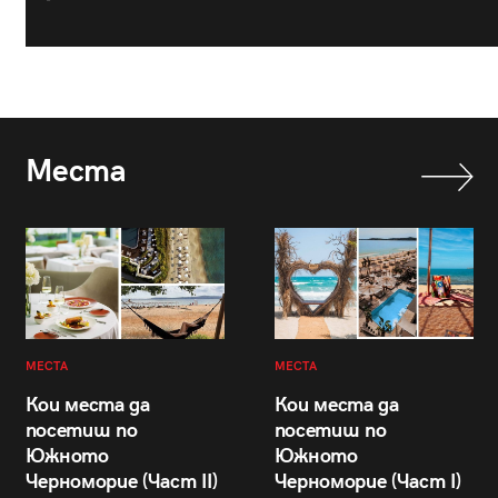
Места
МЕСТА
МЕСТА
Кои места да
Кои места да
посетиш по
посетиш по
Южното
Южното
Черноморие (Част II)
Черноморие (Част I)