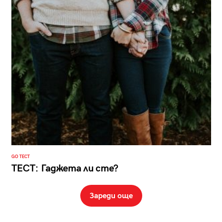
GO ТЕСТ
ТЕСТ: Гаджета ли сте?
Зареди още