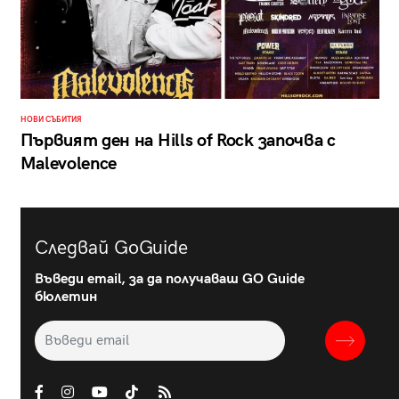
НОВИ СЪБИТИЯ
Първият ден на Hills of Rock започва с
Malevolence
Следвай GoGuide
Въведи email, за да получаваш GO Guide
бюлетин