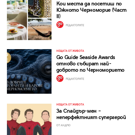
Кои места да посетиш по
Южното Черноморие (Част
II)
РЕДАКТОРИТЕ
НЕЩАТА ОТ ЖИВОТА
Go Guide Seaside Awards
отново събират най-
доброто по Черноморието
РЕДАКТОРИТЕ
НЕЩАТА ОТ ЖИВОТА
За Спайдър-мен –
неперфектният супергерой
ОТ АНДРЮ