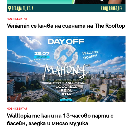
НОВИ СЪБИТИЯ
Veniamin се качва на сцената на The Rooftop
НОВИ СЪБИТИЯ
Walltopia те кани на 13-часово парти с
басейн, гледка и много музика