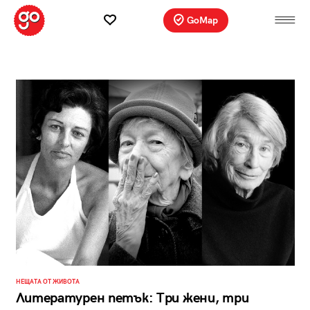
GoMap
НЕЩАТА ОТ ЖИВОТА
Литературен петък: Три жени, три