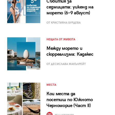
Събития за
седмицата: уикенд на
морето (6–9 август)
ОТ КРИСТИЯНА БУРДЕВА
НЕЩАТА ОТ ЖИВОТА
Между морето и
сюрреализма: Кадакес
ОТ ДЕСИСЛАВА МАКЪЛРЕЙТ
МЕСТА
Кои места да
посетиш по Южното
Черноморие (Част II)