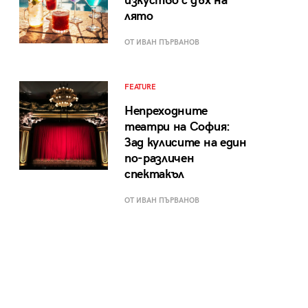
изкуство с дъх на
лято
ОТ ИВАН ПЪРВАНОВ
FEATURE
Непреходните
театри на София:
Зад кулисите на един
по-различен
спектакъл
ОТ ИВАН ПЪРВАНОВ