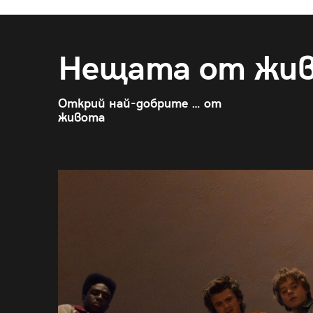
Нещата от жи
Открий най-добрите … от
живота