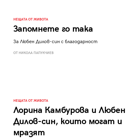
к
Tender is the Wine – Какво
чаша
се пие на Лазурния бряг
НЕЩАТА ОТ ЖИВОТА
Запомнете го така
За Любен Дилов-син с благодарност
ОТ НИКОЛА ПАПУКЧИЕВ
29
/29
НЕЩАТА ОТ ЖИВОТА
Лорина Камбурова и Любен
Дилов-син, които могат и
мразят